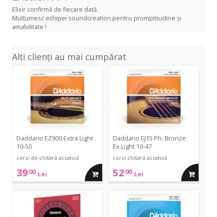
Elixir confirmă de fiecare dată.
Mulțumesc echipei soundcreation pentru promptitudine și
amabilitate !
Alți clienți au mai cumpărat
EZ900
EJ15
Extra
Ph.
Light
Bronze
10-
Ex.Light
50
10-
47
Daddario EZ900 Extra Light
Daddario EJ15 Ph. Bronze
10-50
Ex.Light 10-47
corzi de chitară acustică
corzi chitară acustică
39
52
00
00
adauga
adauga
Lei
Lei
in
in
EJ27N
EZ910
Student
Light
Normal
11-
cos
cos