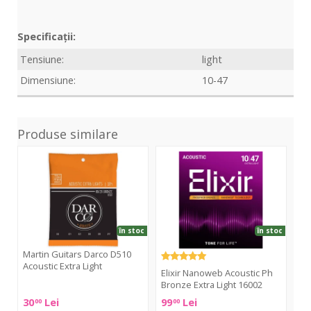
Specificații:
Tensiune:
light
Dimensiune:
10-47
Produse similare
Darco
Nanoweb
Bro
D510
Acoustic
.010
Acoustic
Ph
Ext
Extra
Bronze
Lig
Light
Extra
Light
în stoc
în stoc
16002
Martin Guitars Darco D510
Te
Acoustic Extra Light
Ext
Elixir Nanoweb Acoustic Ph
Bronze Extra Light 16002
Martin
Ten
30
Lei
99
Lei
33
00
00
Guitars
Bro