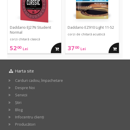
52
Daddario EJ27N Student
Daddario EZ910 Light 11-52
Normal
corzi de chitară acustică
corzi chitară clasică
52
37
00
00
adauga
adauga
Lei
Lei
in
in
Harta site
cos
cos
Carduri cadou, împachetare
Despre Noi
Servicii
Știri
Blog
Infocentru clienți
Producători