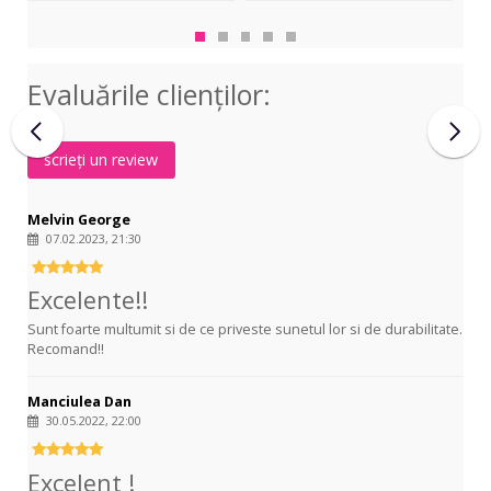
Elixir
Darco
.01
Nanoweb
D510
Ext
Acoustic
Acoustic
Lig
Ph
Evaluările clienţilor:
Extra
Bronze
Light
Extra
Light
scrieți un review
16002
Melvin George
07.02.2023, 21:30
Excelente!!
Sunt foarte multumit si de ce priveste sunetul lor si de durabilitate.
Recomand!!
Manciulea Dan
30.05.2022, 22:00
Excelent !