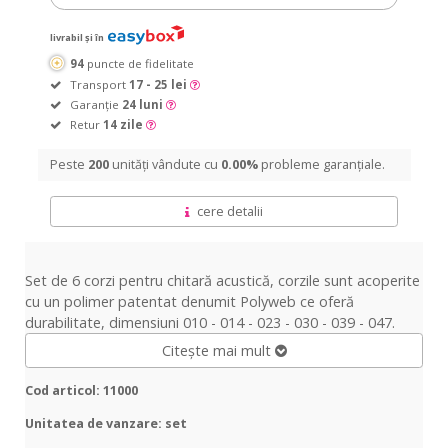
livrabil și în
94
puncte de fidelitate
Transport
17 - 25 lei
Garanție
24 luni
Retur
14 zile
Peste
200
unități vândute cu
0.00%
probleme garanțiale.
cere detalii
Set de 6 corzi pentru chitară acustică, corzile sunt acoperite
cu un polimer patentat denumit Polyweb ce oferă
durabilitate, dimensiuni 010 - 014 - 023 - 030 - 039 - 047.
Citește mai mult
Cod articol: 11000
Unitatea de vanzare: set