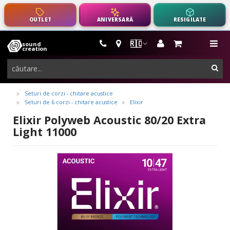
OUTLET
ANIVERSARĂ
RESIGILATE
🇷🇴
sound
instrumente
me
creation
muzicale,
cau
echipamente
pro-
Seturi de corzi - chitare acustice
Seturi de 6 corzi - chitare acustice
Elixir
audio
Elixir Polyweb Acoustic 80/20 Extra
Light 11000