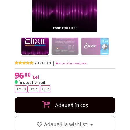
|
2 evaluări
scrie și tu o evaluare
96
00
Lei
În stoc livrabil
.
Tm:
0
Bh:
1
Cj:
2
Adaugă în coș
Adaugă la wishlist