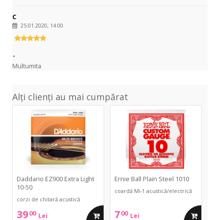
C
25.01.2020, 14:00
.
Multumita
Alți clienți au mai cumpărat
EZ900
Plain
Extra
Steel
Light
1010
10-
50
Daddario EZ900 Extra Light
Ernie Ball Plain Steel 1010
10-50
coardă Mi-1 acustică/electrică
corzi de chitară acustică
39
7
00
00
adauga
adauga
Lei
Lei