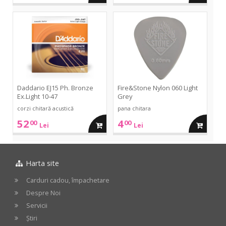
in
in
EJ15
Nylon
Ph.
060
Bronze
Light
cos
cos
Ex.Light
Grey
10-
47
Daddario EJ15 Ph. Bronze
Fire&Stone Nylon 060 Light
Ex.Light 10-47
Grey
corzi chitară acustică
pana chitara
52
4
00
00
adauga
adauga
Lei
Lei
in
in
Harta site
cos
cos
Carduri cadou, împachetare
Despre Noi
Servicii
Știri