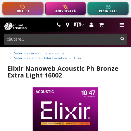
OUTLET
ANIVERSARĂ
RESIGILATE
🇷🇴
sound
instrumente
me
creation
muzicale,
cau
echipamente
pro-
Seturi de corzi - chitare acustice
Seturi de 6 corzi - chitare acustice
Elixir
audio
Elixir Nanoweb Acoustic Ph Bronze
Extra Light 16002