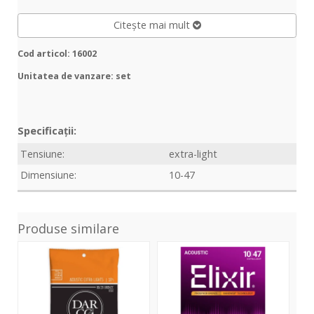
Citește mai mult
Cod articol: 16002
Unitatea de vanzare: set
Specificații:
Tensiune:
extra-light
Dimensiune:
10-47
Produse similare
Darco
Nanoweb
Bro
D510
Acoustic
.010
Acoustic
Ph
Ext
Extra
Bronze
Lig
Light
Extra