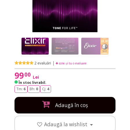
|
2 evaluări
scrie și tu o evaluare
99
00
Lei
În stoc livrabil
.
Tm:
6
Bh:
0
Cj:
4
Adaugă în coș
Adaugă la wishlist