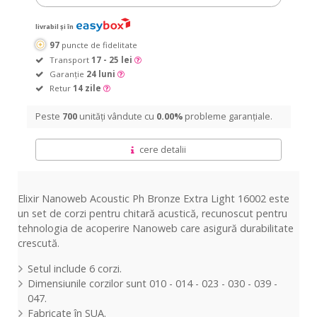
livrabil și în
97
puncte de fidelitate
Transport
17 - 25 lei
Garanție
24 luni
Retur
14 zile
Peste
700
unități vândute cu
0.00%
probleme garanțiale.
cere detalii
Elixir Nanoweb Acoustic Ph Bronze Extra Light 16002 este
un set de corzi pentru chitară acustică, recunoscut pentru
tehnologia de acoperire Nanoweb care asigură durabilitate
crescută.
Setul include 6 corzi.
Dimensiunile corzilor sunt 010 - 014 - 023 - 030 - 039 -
047.
Fabricate în SUA.