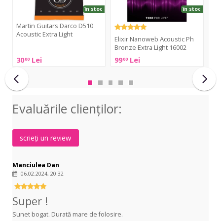
Light
în stoc
în stoc
16002
Martin Guitars Darco D510
Te
Acoustic Extra Light
Ext
Elixir Nanoweb Acoustic Ph
Bronze Extra Light 16002
Martin
Ten
30
Lei
99
Lei
33
00
00
Guitars
Bro
Elixir
Darco
.01
Nanoweb
D510
Ext
Acoustic
Acoustic
Lig
Ph
Evaluările clienţilor:
Extra
Bronze
Light
Extra
Light
scrieți un review
16002
Manciulea Dan
06.02.2024, 20:32
Super !
Sunet bogat. Durată mare de folosire.