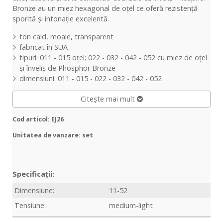
Bronze au un miez hexagonal de
oțel
ce
oferă
rezistență
sporită
și
intonație
excelentă
.
ton
cald, moale, transparent
fabricat
în
SUA
tipuri
: 011 - 015
oțel
; 022 - 032 - 042 - 052 cu miez de
oțel
și
înveliș
de Phosphor Bronze
dimensiuni
: 011 - 015 - 022 - 032 - 042 - 052
Citește mai mult
Cod articol: EJ26
Unitatea de vanzare: set
Specificații:
Dimensiune:
11-52
Tensiune:
medium-light