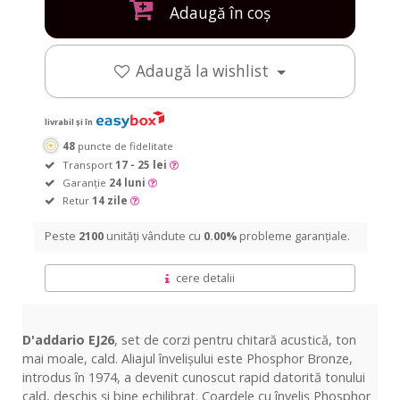
Sets
10
Sets
10
Adaugă în coș
Sets
Sets
Adaugă la wishlist
livrabil și în
48
puncte de fidelitate
Transport
17 - 25 lei
Garanție
24 luni
Retur
14 zile
Peste
2100
unități vândute cu
0.00%
probleme garanțiale.
cere detalii
D'addario EJ26
,
set
de corzi pentru
chitară
acustică
, ton
mai
moale, cald. Aliajul
învelișului
este Phosphor Bronze,
introdus
în
1974, a devenit cunoscut rapid
datorită
tonului
cald,
deschis
și
bine echilibrat. Coardele cu
înveliș
Phosphor