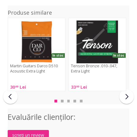
Produse similare
Darco
Bronze
Na
D510
.010-.047,
Aco
Acoustic
Extra
Ph
Extra
Light
Bro
Light
Ext
Lig
în stoc
în stoc
160
Martin Guitars Darco D510
Tenson Bronze .010-.047,
Acoustic Extra Light
Extra Light
El
Br
Martin
Tenson
30
Lei
33
Lei
99
00
00
Guitars
Bronze
Elixi
Darco
.010-.047,
Na
D510
Extra
Aco
Acoustic
Light
Ph
Evaluările clienţilor:
Extra
Bro
Light
Ext
Lig
scrieți un review
160