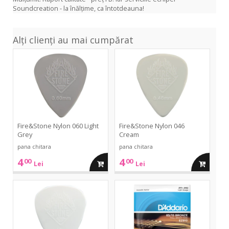
Soundcreation - la înălțime, ca întotdeauna!
Alți clienți au mai cumpărat
Nylon
Nylon
060
046
Light
Cream
Grey
Fire&Stone Nylon 060 Light
Fire&Stone Nylon 046
Grey
Cream
pana chitara
pana chitara
4
4
00
00
adauga
adauga
Lei
Lei
in
in
Nylon
EZ910
038
Light
White
11-
cos
cos
52