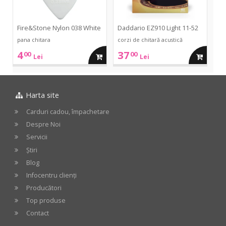
Fire&Stone Nylon 038 White
Daddario EZ910 Light 11-52
pana chitara
corzi de chitară acustică
4
37
00
00
adauga
adauga
Lei
Lei
in
in
Harta site
cos
cos
Carduri cadou, împachetare
Despre Noi
Servicii
Știri
Blog
Infocentru clienți
Producători
Top produse
Contact