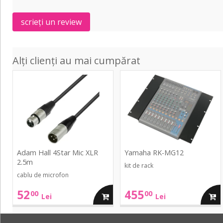
scrieți un review
Alți clienți au mai cumpărat
4Star
RK-
Mic
MG12
XLR
2.5m
Adam Hall 4Star Mic XLR
Yamaha RK-MG12
2.5m
kit de rack
cablu de microfon
52
455
00
00
adauga
adau
Lei
Lei
in
in