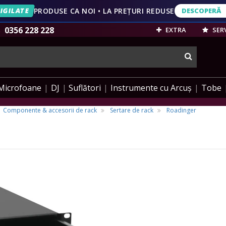
IGILATE
PRODUSE CA NOI • LA PREȚURI REDUSE
DESCOPERĂ
DESCOPERĂ
VEZI OFERT
0356 228 228
EXTRA
SERV
cauta
Microfoane
DJ
Suflători
Instrumente cu Arcuș
Tobe
Componente & accesorii de rack
Sertare de rack
Roadinger