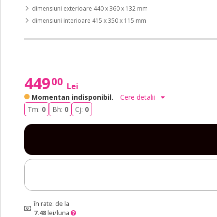
dimensiuni exterioare 440 x 360 x 132 mm
dimensiuni interioare 415 x 350 x 115 mm
449
00
Lei
Momentan indisponibil.
Cere detalii
Tm:
0
Bh:
0
Cj:
0
în rate: de la
7.48
lei/luna