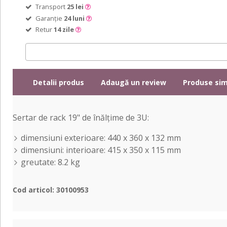
Transport
25 lei
Garanție
24 luni
Retur
14 zile
Detalii produs
Adaugă un review
Produse sim
Sertar de rack 19" de înălțime de 3U:
dimensiuni exterioare: 440 x 360 x 132 mm
dimensiuni: interioare: 415 x 350 x 115 mm
greutate: 8.2 kg
Cod articol: 30100953