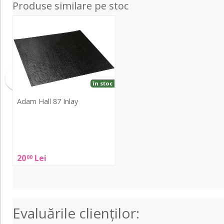
Produse similare pe stoc
87
Inlay
în stoc
Adam Hall 87 Inlay
Adam
Hall
87
20
Lei
00
Inlay
Evaluările clienţilor: