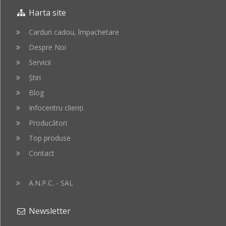
Harta site
cos
cos
Carduri cadou, împachetare
Despre Noi
Servicii
Știri
Blog
Infocentru clienți
Producători
Top produse
Contact
A.N.P.C. - SAL
Newsletter