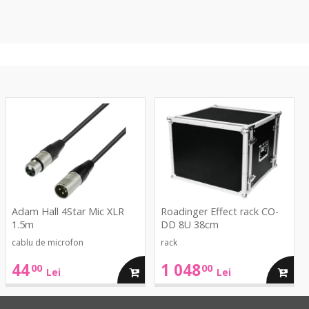
4Star
Effect
Mic
rack
XLR
CO-
1.5m
DD
8U
38cm
Adam Hall 4Star Mic XLR
Roadinger Effect rack CO-
1.5m
DD 8U 38cm
cablu de microfon
rack
44
1 048
00
00
ga
adauga
adaug
Lei
Lei
in
in