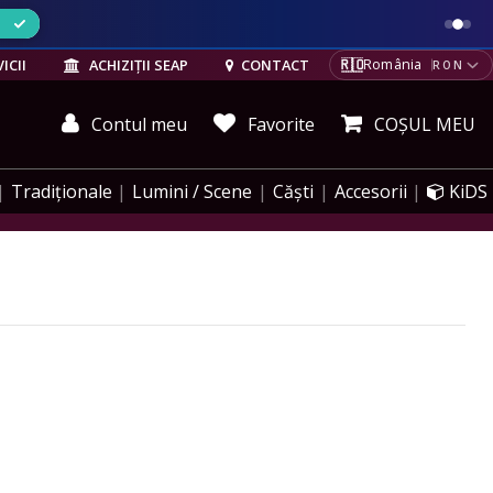
ELE
🇷🇴
ICII
ACHIZIȚII SEAP
CONTACT
România
RON
Contul meu
Favorite
COȘUL MEU
Tradiționale
Lumini / Scene
Căști
Accesorii
KiDS