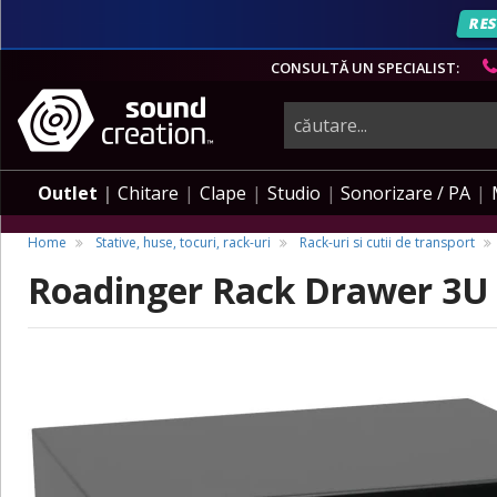
RES
CONSULTĂ UN SPECIALIST:
instrumente
muzicale,
Outlet
Chitare
Clape
Studio
Sonorizare / PA
echipamente
Home
Stative, huse, tocuri, rack-uri
Rack-uri si cutii de transport
Roadinger Rack Drawer 3U
pro-
audio