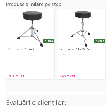
Produse similare pe stoc
DT-
DT-
40
70
Drum
Throne
în stoc
în stoc
Dimavery DT-40
Dimavery DT-70 Drum
Throne
Dimavery
Dimavery
DT-
DT-
40
70
201
Lei
248
Lei
00
00
Drum
Throne
Evaluările clienţilor: