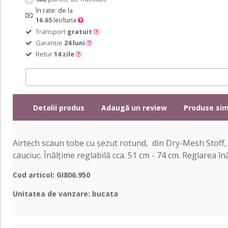
în rate: de la
16.65
lei/luna
Transport
gratuit
Garanție
24 luni
Retur
14 zile
Detalii produs
Adaugă un review
Produse sim
Airtech scaun tobe cu șezut rotund, din Dry-Mesh Stoff, e
cauciuc. Înălțime reglabilă cca. 51 cm - 74 cm. Reglarea în
Cod articol: GI806.950
Unitatea de vanzare: bucata