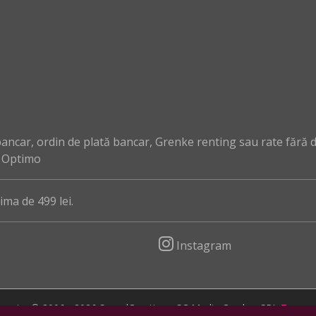
ncar, ordin de plată bancar, Grenke renting sau rate fără 
, Optimo
ma de 499 lei.
Instagram
zervate. © 2006 - 2026 SoundCreation - SC Media Crusher SRL
Termeni 