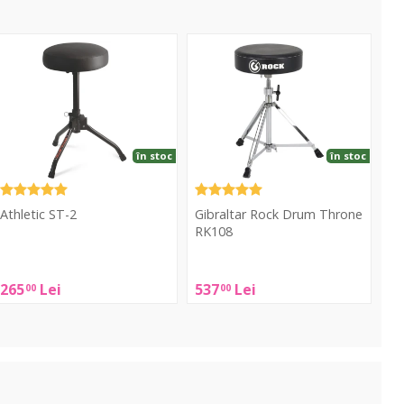
T-
Rock
Drum
Throne
RK108
în stoc
în stoc
Athletic ST-2
Gibraltar Rock Drum Throne
RK108
thletic
Gibraltar
T-
265
Lei
537
Lei
00
00
Rock
2
Drum
Throne
RK108