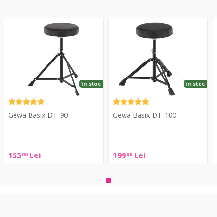
Basix
Basix
S
DT-
DT-
2
90
100
în stoc
în stoc
Gewa Basix DT-90
Gewa Basix DT-100
Gewa
Gewa
A
Basix
Basix
S
155
Lei
199
Lei
00
00
DT-
DT-
90
100