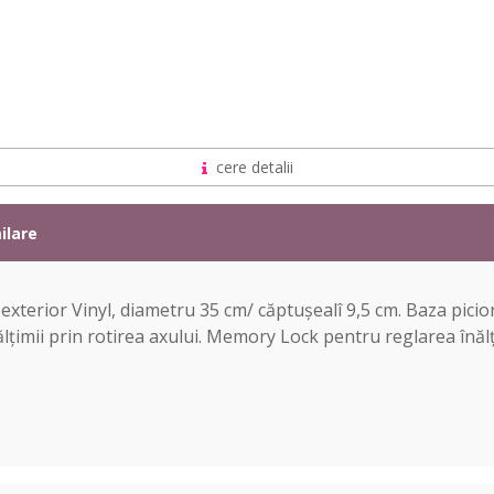
cere detalii
ilare
xterior Vinyl, diametru 35 cm/ căptușealî 9,5 cm. Baza picior
ălțimii prin rotirea axului. Memory Lock pentru reglarea înălț