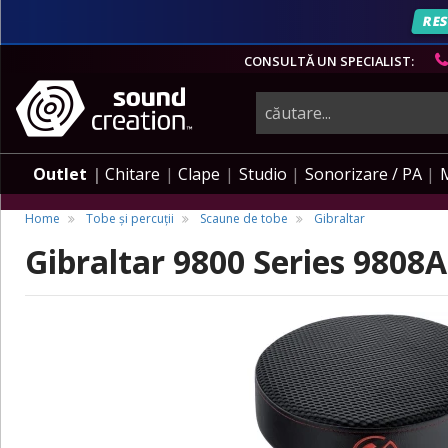
RES
CONSULTĂ UN SPECIALIST:
instrumente
muzicale,
Outlet
Chitare
Clape
Studio
Sonorizare / PA
echipamente
Home
Tobe și percuții
Scaune de tobe
Gibraltar
Gibraltar 9800 Series 980
pro-
audio