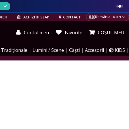
ELE
🇷🇴
ICII
ACHIZIȚII SEAP
CONTACT
România
RON
Contul meu
Favorite
COȘUL MEU
Tradiționale
Lumini / Scene
Căști
Accesorii
KiDS