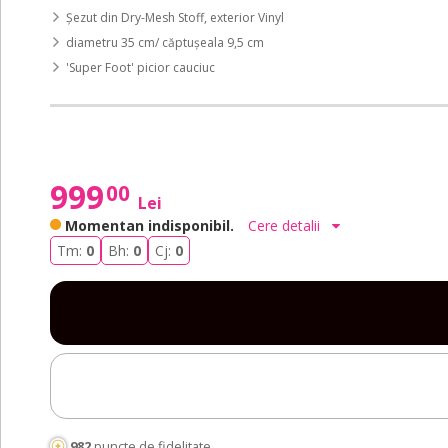
Șezut din Dry-Mesh Stoff, exterior Vinyl
diametru 35 cm/ căptușeala 9,5 cm
'Super Foot' picior cauciuc
999
00
Lei
Momentan indisponibil.
Cere detalii
Tm:
0
Bh:
0
Cj:
0
982
puncte de fidelitate