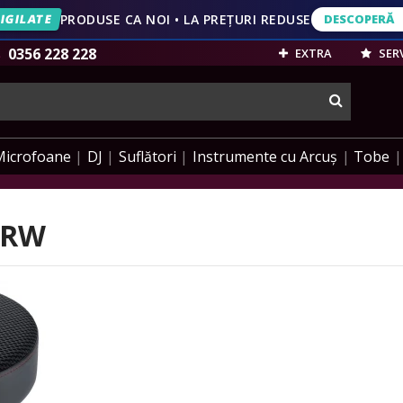
IGILATE
PRODUSE CA NOI • LA PREȚURI REDUSE
DESCOPERĂ
DESCOPERĂ
VEZI OFERT
0356 228 228
EXTRA
SERV
cauta
Microfoane
DJ
Suflători
Instrumente cu Arcuș
Tobe
8ARW