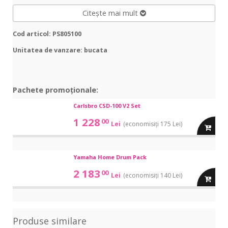
Citește mai mult
Cod articol: PS805100
Unitatea de vanzare: bucata
Pachete promoționale:
CSD-
Carlsbro CSD-100 V2 Set
CSD-
100
100
1 228
00
Lei
(economisiți 175 Lei)
V2
adauga
V2
Set
Set
in
Home
Yamaha Home Drum Pack
Home
Drum
Drum
cos
2 183
00
Lei
(economisiți 140 Lei)
Pack
adauga
Pack
in
Produse similare
cos