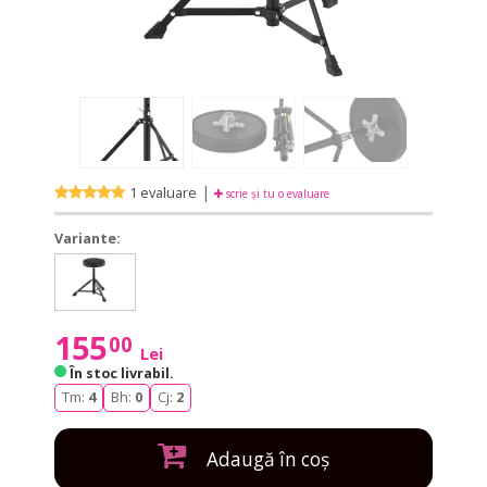
|
1 evaluare
scrie și tu o evaluare
Variante:
Basix
Basix
DT-
DT-
100
100
155
00
Lei
În stoc livrabil
.
Tm:
4
Bh:
0
Cj:
2
Adaugă în coș