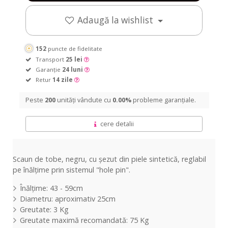
Adaugă la wishlist
152
puncte de fidelitate
Transport
25 lei
Garanție
24 luni
Retur
14 zile
Peste
200
unități vândute cu
0.00%
probleme garanțiale.
cere detalii
Scaun de tobe, negru, cu șezut din piele sintetică, reglabil
pe înălțime prin sistemul "hole pin".
Înălțime: 43 - 59cm
Diametru: aproximativ 25cm
Greutate: 3 Kg
Greutate maximă recomandată: 75 Kg