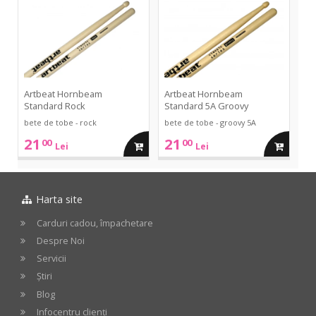
Standard
Standard
Rock
5A
cos
cos
Groovy
Artbeat Hornbeam
Artbeat Hornbeam
Standard Rock
Standard 5A Groovy
bete de tobe - rock
bete de tobe - groovy 5A
21
21
00
00
adauga
adauga
Lei
Lei
in
in
Harta site
cos
cos
Carduri cadou, împachetare
Despre Noi
Servicii
Știri
Blog
Infocentru clienți