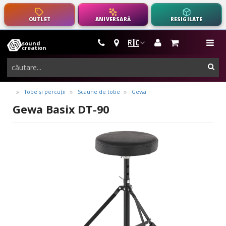
OUTLET
ANIVERSARĂ
RESIGILATE
🇷🇴
sound
instrumente
me
creation
muzicale,
cau
echipamente
pro-
Tobe și percuții
Scaune de tobe
Gewa
audio
Gewa Basix DT-90