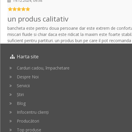
19.12.2024, 09:58
un produs calitativ
bancheta este pentru doua persoane dar este extrem de confortabila
miscari fluide si chiar daca este ridicat la maxim este foarte stabi
suficient pentru partituri. un produs bun pe care il pot recomanda
Harta site
Carduri cadou, împachetare
Despre Noi
Servicii
Știri
Blog
Infocentru clienți
Producători
Top produse