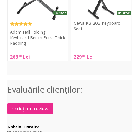
Thick
Padding
în stoc
în stoc
Gewa KB-20B Keyboard
Seat
Adam Hall Folding
Keyboard Bench Extra Thick
Gewa
Padding
KB-
20B
Adam
268
Lei
229
Lei
00
00
Keyboard
Hall
Seat
Folding
Keyboard
Bench
Evaluările clienţilor:
Extra
Thick
Padding
scrieți un review
Gabriel Horeica