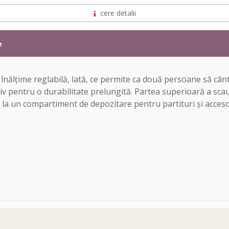
cere detalii
e
înălțime reglabilă, lată, ce permite ca două persoane să cân
iv pentru o durabilitate prelungită. Partea superioară a sca
es la un compartiment de depozitare pentru partituri și accesor