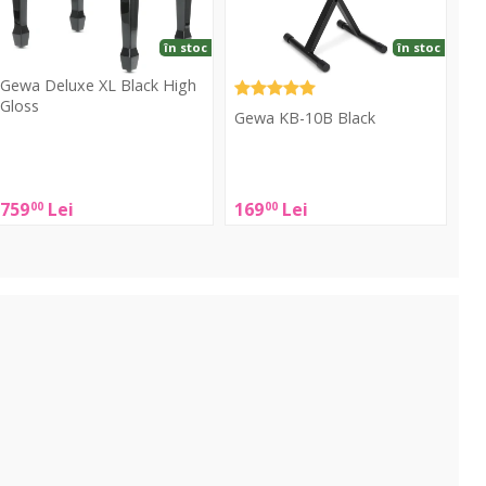
loss
în stoc
în stoc
Gewa Deluxe XL Black High
Gloss
Gewa KB-10B Black
Gewa
Gewa
eluxe
KB-
XL
759
Lei
169
Lei
00
00
10B
lack
Black
High
loss