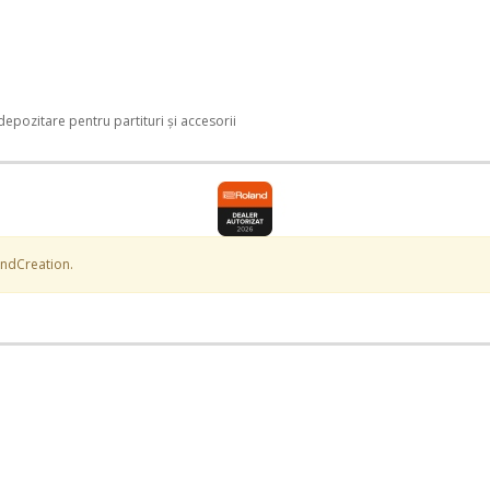
epozitare pentru partituri și accesorii
undCreation.