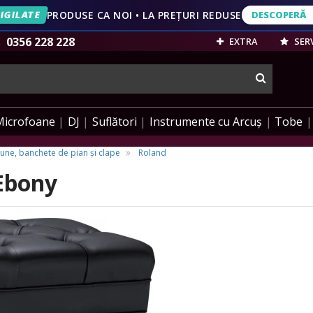
IGILATE
PRODUSE CA NOI • LA PREȚURI REDUSE
DESCOPERĂ
DESCOPERĂ
VEZI OFERT
0356 228 228
EXTRA
SERV
cauta
Microfoane
DJ
Suflători
Instrumente cu Arcuș
Tobe
une, banchete de pian și clape
Roland
Ebony