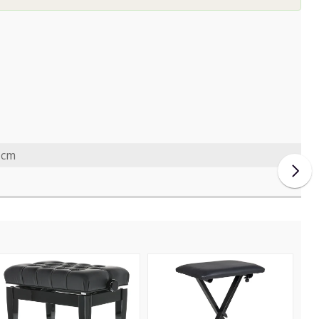
 cm
eluxe
KB-
L
10B
lack
Black
igh