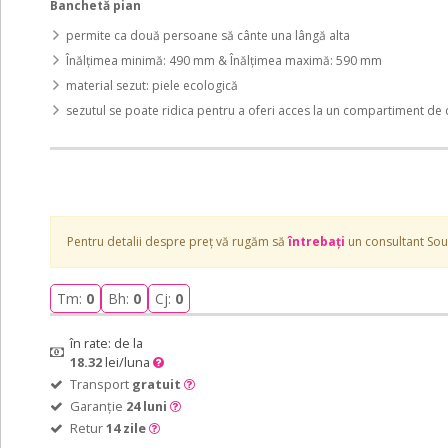
Banchetă pian
permite ca două persoane să cânte una lângă alta
Înălțimea minimă: 490 mm & Înălțimea maximă: 590 mm
material sezut: piele ecologică
sezutul se poate ridica pentru a oferi acces la un compartiment de d
Pentru detalii despre preț vă rugăm să
întrebați
un consultant So
Tm:
0
Bh:
0
Cj:
0
în rate: de la
18.32
lei/luna
Transport
gratuit
Garanție
24 luni
Retur
14 zile