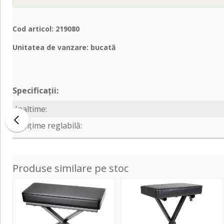
Cod articol: 219080
Unitatea de vanzare: bucată
Specificații:
Inaltime:
Înălțime reglabilă:
Produse similare pe stoc
Folding
KB-
Keyboard
20B
Bench
Keyboard
Extra
Seat