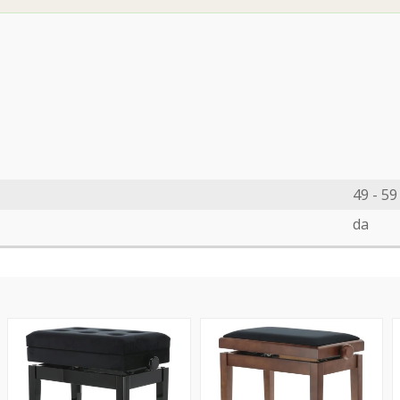
49 - 59
da
Deluxe
Deluxe
D
Compartment
Walnut
X
-
Matt
B
Black
H