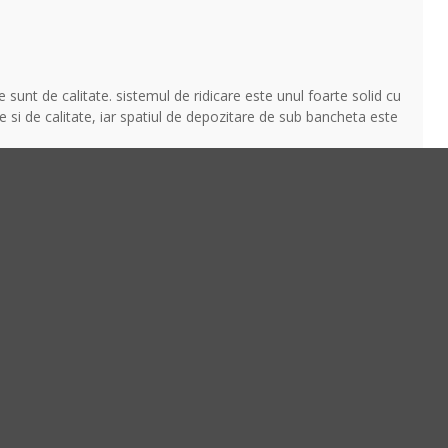
unt de calitate. sistemul de ridicare este unul foarte solid cu
e si de calitate, iar spatiul de depozitare de sub bancheta este