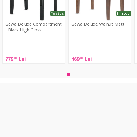
High
G
Gloss
în stoc
în stoc
Gewa Deluxe Compartment
Gewa Deluxe Walnut Matt
- Black High Gloss
Gewa
Gewa
Deluxe
Deluxe
D
Walnut
Compartment
779
Lei
469
Lei
00
00
Matt
-
B
Black
High
G
Gloss