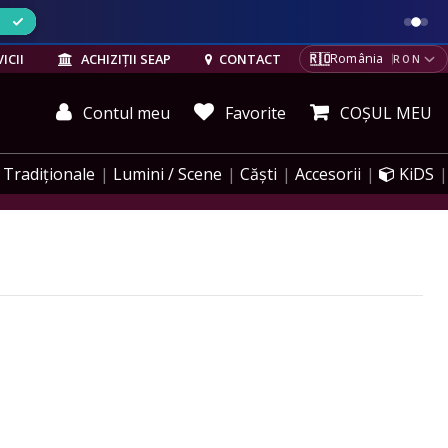
ELE
🇷🇴
ICII
ACHIZIȚII SEAP
CONTACT
România
RON
Contul meu
Favorite
COȘUL MEU
Tradiționale
Lumini / Scene
Căști
Accesorii
KiDS