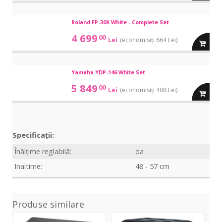
White
White
Bundle
in
Bundle
FP-
Roland FP-30X White - Complete Set
FP-
30X
30X
cos
4 699
00
Lei
(economisiți 664 Lei)
White
adauga
White
-
-
Complete
in
Complete
YDP-
Set
Yamaha YDP-146 White Set
YDP-
Set
146
146
cos
5 849
00
Lei
(economisiți 408 Lei)
White
adauga
White
Set
Set
in
Specificații:
cos
Înălțime reglabilă:
da
Inaltime:
48 - 57 cm
Produse similare
Folding
Deluxe
KB-