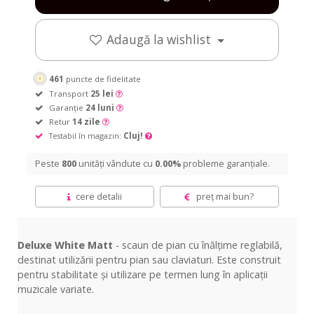
Adaugă la wishlist
461
puncte de fidelitate
Transport
25 lei
Garanție
24 luni
Retur
14 zile
Testabil în magazin:
Cluj!
Peste
800
unități vândute cu
0.00%
probleme garanțiale.
cere detalii
preț mai bun?
Deluxe White Matt
- scaun de pian cu înălțime reglabilă,
destinat utilizării pentru pian sau claviaturi. Este construit
pentru stabilitate și utilizare pe termen lung în aplicații
muzicale variate.