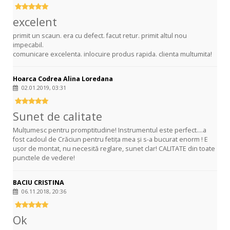
excelent
primit un scaun. era cu defect. facut retur. primit altul nou
impecabil.
comunicare excelenta. inlocuire produs rapida. clienta multumita!
Hoarca Codrea Alina Loredana
02.01.2019, 03:31
Sunet de calitate
Mulțumesc pentru promptitudine! Instrumentul este perfect....a
fost cadoul de Crăciun pentru fetița mea și s-a bucurat enorm ! E
ușor de montat, nu necesită reglare, sunet clar! CALITATE din toate
punctele de vedere!
BACIU CRISTINA
06.11.2018, 20:36
Ok