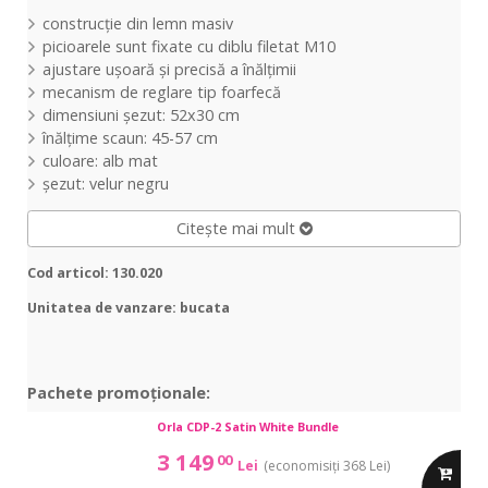
construcţie din lemn masiv
picioarele sunt fixate cu diblu filetat M10
ajustare uşoară şi precisă a înălţimii
mecanism de reglare tip foarfecă
dimensiuni şezut: 52x30 cm
înălţime scaun: 45-57 cm
culoare: alb mat
şezut: velur negru
Citește mai mult
Cod articol: 130.020
Unitatea de vanzare: bucata
Pachete promoționale:
CDP-
Orla CDP-2 Satin White Bundle
CDP-
2
2
3 149
00
Lei
(economisiți 368 Lei)
Satin
adauga
Satin