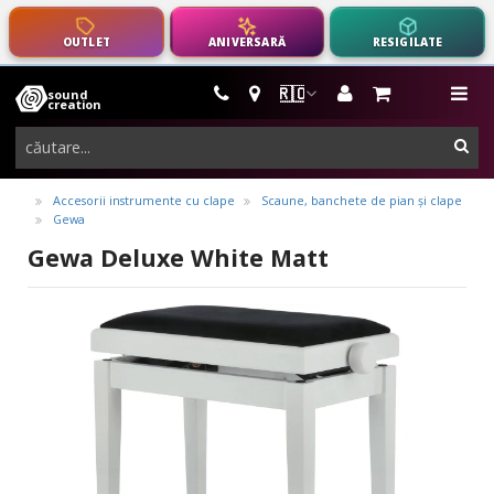
OUTLET
ANIVERSARĂ
RESIGILATE
🇷🇴
sound
instrumente
me
creation
muzicale,
cau
echipamente
pro-
Accesorii instrumente cu clape
Scaune, banchete de pian și clape
Gewa
audio
Gewa Deluxe White Matt