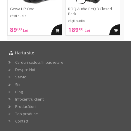
Gewa HP One
ROQ Audio BeQ 3 Closed
Back
căști audio
căști audio
89
189
00
00
adauga
adauga
Lei
Lei
in
in
Harta site
cos
cos
Carduri cadou, împachetare
Despre Noi
Servicii
Știri
Blog
Infocentru clienți
Producători
Top produse
Contact