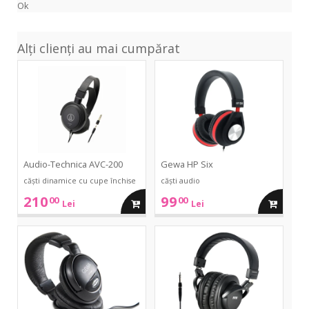
Ok
Alți clienți au mai cumpărat
AVC-
HP
200
Six
Audio-Technica AVC-200
Gewa HP Six
căști dinamice cu cupe închise
căști audio
210
99
00
00
adauga
adauga
Lei
Lei
in
in
HP
BeQ
One
3
Closed
cos
cos
Back