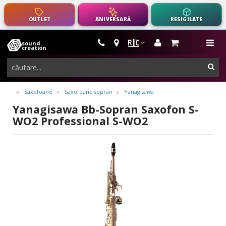
OUTLET
ANIVERSARĂ
RESIGILATE
🇷🇴
sound
instrumente
me
creation
muzicale,
cau
echipamente
pro-
Saxofoane
Saxofoane sopran
Yanagisawa
audio
Yanagisawa Bb-Sopran Saxofon S-
WO2 Professional S-WO2