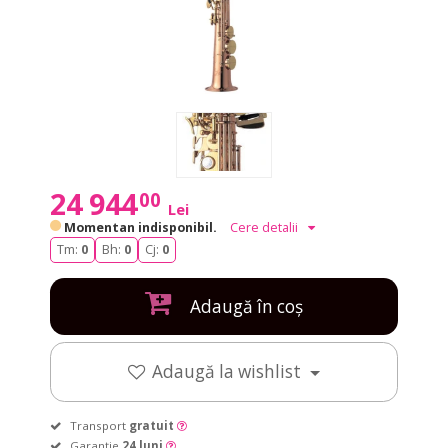
24 944
00
Lei
Momentan indisponibil.
Cere detalii
Tm:
0
Bh:
0
Cj:
0
Adaugă în coș
Adaugă la wishlist
Transport
gratuit
Garanție
24 luni