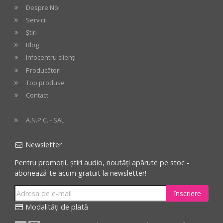
Despre Noi
Servicii
Știri
Blog
Infocentru clienți
Producători
Top produse
Contact
A.N.P.C. - SAL
Newsletter
Pentru promoții, știri audio, noutăți apărute pe stoc -
abonează-te acum gratuit la newsletter!
înscriere
Modalități de plată