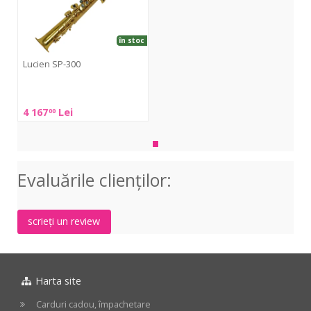
în stoc
Lucien SP-300
Lucien
SP-
4 167
Lei
00
300
Evaluările clienţilor:
scrieți un review
Harta site
Carduri cadou, împachetare