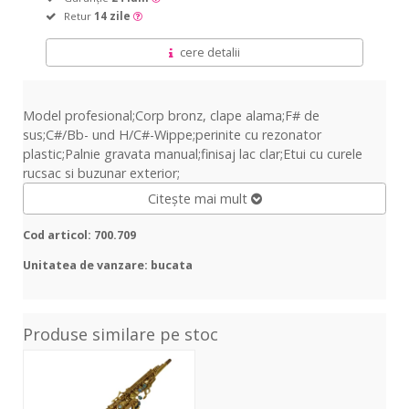
Retur
14 zile
cere detalii
Model profesional;Corp bronz, clape alama;F# de
sus;C#/Bb- und H/C#-Wippe;perinite cu rezonator
plastic;Palnie gravata manual;finisaj lac clar;Etui cu curele
rucsac si buzunar exterior;
Citește mai mult
Cod articol: 700.709
Unitatea de vanzare: bucata
Produse similare pe stoc
SP-
300