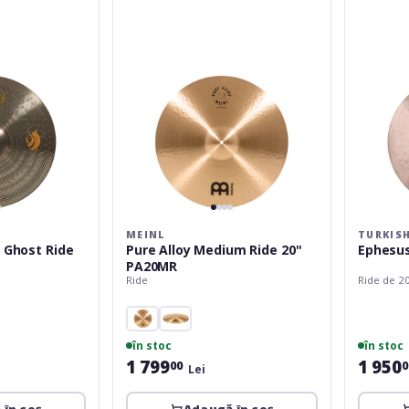
Ride
20''
PA20MR
MEINL
TURKIS
 Ghost Ride
Pure Alloy Medium Ride 20''
Ephesus
PA20MR
Ride
Ride de 2
în stoc
în stoc
1 799
1 950
00
0
Lei