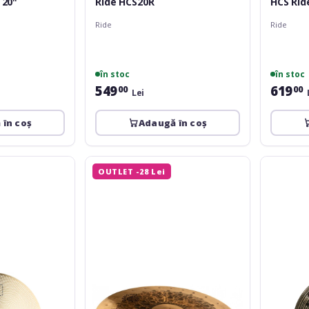
 20"
Ride HCS20R
HCS Ride
Ride
Ride
în stoc
în stoc
549
619
00
00
Lei
 în coș
Adaugă în coș
Stagg
Meinl
OUTLET -28 Lei
Genghis
Classics
Dual
Custom
Ride
Dark
GENG-
Ride
RM20D
20''
CC20DAR