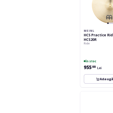
MEINL
HCS Practice Ride
HCS20R
Ride
în stoc
955
00
Lei
Adaugă
Meinl
Classics
Custom
Ghost