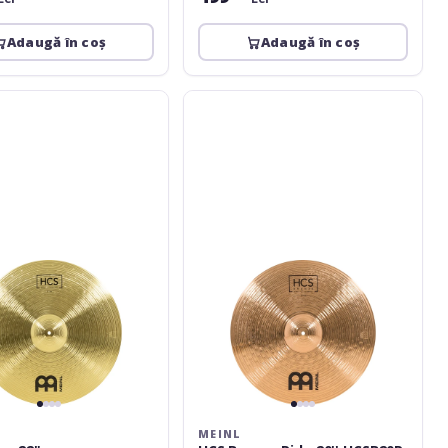
Adaugă în coș
Adaugă în coș
Meinl
HCS
Bronze
Ride
20''
HCSB20R
MEINL