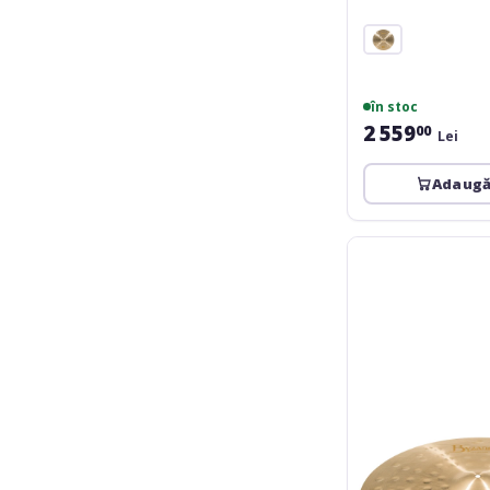
în stoc
2 559
00
Lei
Adaugă
Meinl
Byzance
Jazz
Thin
Ride
-
22