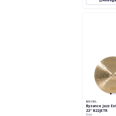
Adaugă
Meinl
Byzance
Jazz
Extra
Thin
Ride
22''
B22JETR
MEINL
Byzance Jazz Ex
22'' B22JETR
Ride