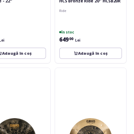
 - 22"
HCS Bronze Ride 20'' HCSB20R
Ride
în stoc
649
00
Lei
Lei
Adaugă în coș
Adaugă în coș
Meinl
Classics
Custom
Dual
Ride
20