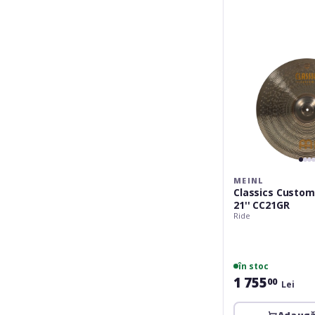
Ride
21''
CC21GR
MEINL
Classics Custom
21'' CC21GR
Ride
în stoc
1 755
00
Lei