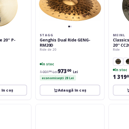
STAGG
MEINL
 20'' P-
Genghis Dual Ride GENG-
Classic
RM20D
20'' CC
Ride de 20
Ride
în stoc
973
în stoc
00
1 001
Lei
Lei
00
1 319
0
economisești 28 Lei
 în coș
Adaugă în coș
Meinl
Turkish
Pure
Ephesus
Alloy
20''
Medium
Ride