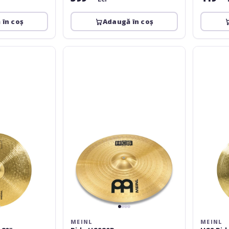
 în coș
Adaugă în coș
Meinl
Meinl
Ride
HCS
HCS20R
Ride
-
22"
MEINL
MEINL