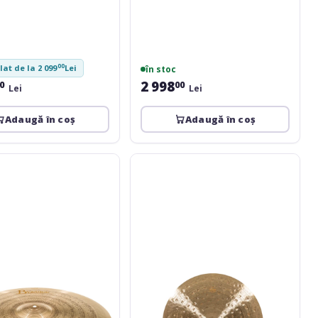
00
lat de la 2 099
Lei
în stoc
2 998
0
00
Lei
Lei
Adaugă în coș
Adaugă în coș
Meinl
Byzance
Foundry
Reserve
Flat
Ride
21''
B21FRFR