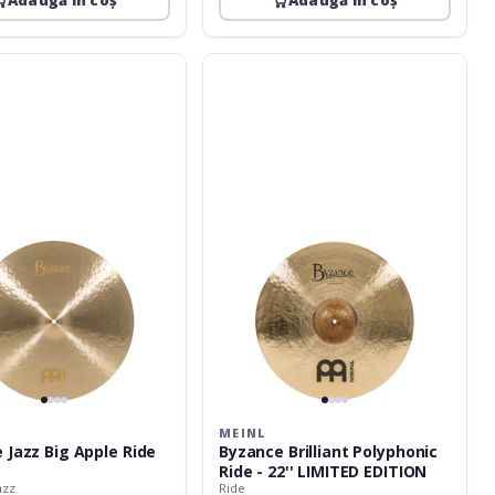
Adaugă în coș
Adaugă în coș
Meinl
Byzance
Brilliant
Polyphonic
Ride
-
22''
LIMITED
EDITION
MEINL
 Jazz Big Apple Ride
Byzance Brilliant Polyphonic
Ride - 22'' LIMITED EDITION
azz
Ride