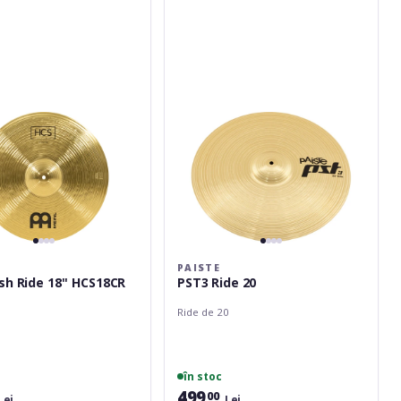
Ride
20
PAISTE
sh Ride 18'' HCS18CR
PST3 Ride 20
Ride de 20
în stoc
499
00
Lei
Lei