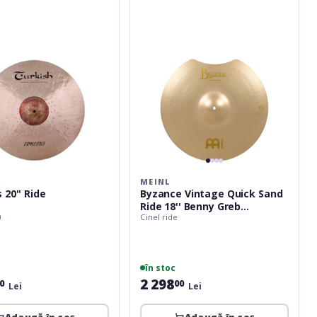
Sand
Ride
18''
Benny
Greb
Signature
B18QSR
H
MEINL
 20'' Ride
Byzance Vintage Quick Sand
Ride 18'' Benny Greb
0
Cinel ride
Signature B18QSR
în stoc
2 298
0
00
Lei
Lei