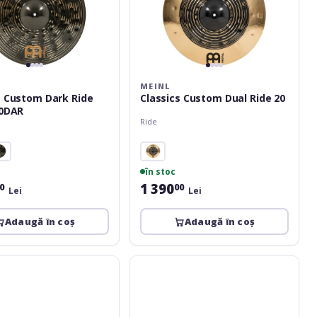
MEINL
s Custom Dark Ride
Classics Custom Dual Ride 20
20DAR
Ride
în stoc
1 390
0
00
Lei
Lei
Adaugă în coș
Adaugă în coș
Meinl
Byzance
Vintage
Quick