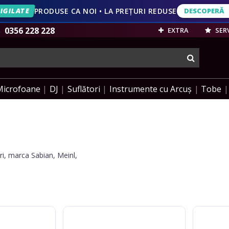
IGILATE
PRODUSE CA NOI • LA PREȚURI REDUSE
DESCOPERĂ
IVERSARĂ
20 DE ANI • REDUCERI PÂNĂ LA 49%
DESCOPERĂ
VEZI OFERT
0356 228 228
EXTRA
SERV
cauta
Microfoane
DJ
Suflători
Instrumente cu Arcuș
Tobe
uri, marca Sabian, Meinl,
Paiste
Meinl
PST3
HCS