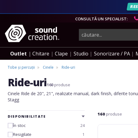
RES
AN
CONSULTĂ UN SPECIALIST:
instrumente
muzicale,
Outlet
Chitare
Clape
Studio
Sonorizare / PA
echipamente
Tobe și percuții
Cinele
Ride-uri
Ride-uri
pro-
160
produse
Cinele Ride de 20", 21", realizate manual, dark finish, diferite ton
Stagg
audio
160
produse
DISPONIBILITATE
În stoc
24
Paiste
101
Resigilate
1