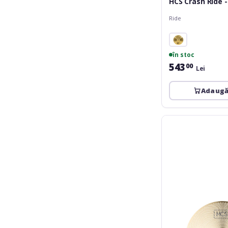
HCS Crash Ride -
Ride
în stoc
543
00
Lei
Adaugă
Meinl
HCS
Practice
Ride
20''
P-
HCS20R