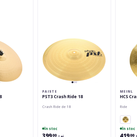
Crash
Crash
Ride
Ride
18
18''
HCS18CR
PAISTE
MEINL
8
PST3 Crash Ride 18
HCS Cra
Crash Ride de 18
Ride
în stoc
în stoc
399
419
00
00
Lei