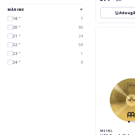
MĂRIME
Adaugă
18 "
7
20 "
60
Meinl
21 "
HCS
24
Crash
22 "
59
Ride
23 "
1
-
20"
24 "
9
MEINL