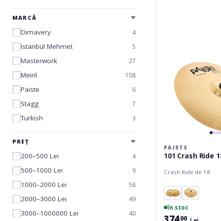
Crash
Ride
MARCĂ
18
Dimavery
4
Istanbul Mehmet
5
Masterwork
27
Meinl
108
Paiste
6
Stagg
7
Turkish
3
PREȚ
PAISTE
101 Crash Ride 1
200–500 Lei
4
500–1000 Lei
9
Crash Ride de 18
1000–2000 Lei
58
2000–3000 Lei
49
în stoc
3000–1000000 Lei
40
374
00
Lei