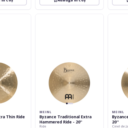
 în coș
Adaugă în coș
Meinl
Meinl
Byzance
Byzance
Traditional
Jazz
Extra
Big
Hammered
Apple
Ride
Ride
-
20''
20''
MEINL
MEINL
tra Thin Ride
Byzance Traditional Extra
Byzance
Hammered Ride - 20''
20''
Ride
Cinel de J