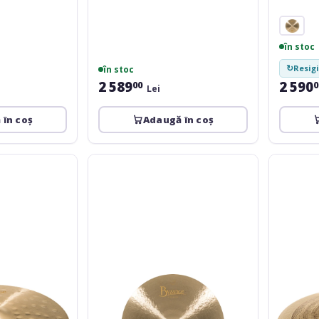
în stoc
↻
Resigi
în stoc
2 589
2 590
00
0
Lei
 în coș
Adaugă în coș
Meinl
Meinl
Byzance
Byzance
Jazz
Jazz
Big
Tradition
Apple
Ride
Ride
22''
-
B22TRR
22