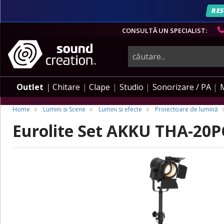
RES
CONSULTĂ UN SPECIALIST:
instrumente
muzicale,
Outlet
Chitare
Clape
Studio
Sonorizare / PA
echipamente
Home
Lumini si Scene
Lumini si efecte
Proiectoare de lumină
Eurolite Set AKKU THA-20P
pro-
audio