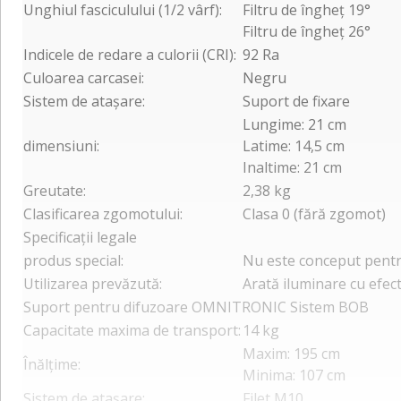
Unghiul fasciculului (1/2 vârf):
Filtru de îngheț 19°
Filtru de îngheț 26°
Indicele de redare a culorii (CRI):
92 Ra
Culoarea carcasei:
Negru
Sistem de atașare:
Suport de fixare
Lungime: 21 cm
dimensiuni:
Latime: 14,5 cm
Inaltime: 21 cm
Greutate:
2,38 kg
Clasificarea zgomotului:
Clasa 0 (fără zgomot)
Specificații legale
produs special:
Nu este conceput pentr
Utilizarea prevăzută:
Arată iluminare cu efec
Suport pentru difuzoare OMNITRONIC Sistem BOB
Capacitate maxima de transport:
14 kg
Maxim: 195 cm
Înălţime:
Minima: 107 cm
Sistem de atașare:
Filet M10