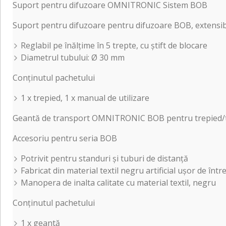
Suport pentru difuzoare OMNITRONIC Sistem BOB
Suport pentru difuzoare pentru difuzoare BOB, extensib
Reglabil pe înălțime în 5 trepte, cu știft de blocare
Diametrul tubului: Ø 30 mm
Conținutul pachetului
1 x trepied, 1 x manual de utilizare
Geantă de transport OMNITRONIC BOB pentru trepied/t
Accesoriu pentru seria BOB
Potrivit pentru standuri și tuburi de distanță
Fabricat din material textil negru artificial ușor de într
Manopera de inalta calitate cu material textil, negru
Conținutul pachetului
1 x geantă