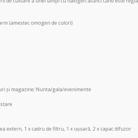
i de culoare a unei lămpi cu halogen atunci când este regla
arm (amestec omogen de culori)
uri și magazine; Nunta/gala/evenimente
 stare
ea extern, 1 x cadru de filtru, 1 x ușoară, 2 x capac difuzor