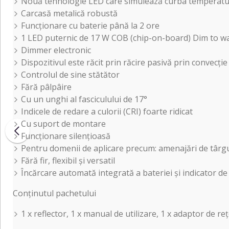
Nouă tehnologie LED care simulează curba temperaturi
Carcasă metalică robustă
Funcționare cu baterie până la 2 ore
1 LED puternic de 17 W COB (chip-on-board) Dim to w
Dimmer electronic
Dispozitivul este răcit prin răcire pasivă prin convecție
Controlul de sine stătător
Fără pâlpâire
Cu un unghi al fasciculului de 17°
Indicele de redare a culorii (CRI) foarte ridicat
Cu suport de montare
Funcționare silențioasă
Pentru domenii de aplicare precum: amenajări de târg
Fără fir, flexibil și versatil
Încărcare automată integrată a bateriei și indicator de
Conținutul pachetului
1 x reflector, 1 x manual de utilizare, 1 x adaptor de reț