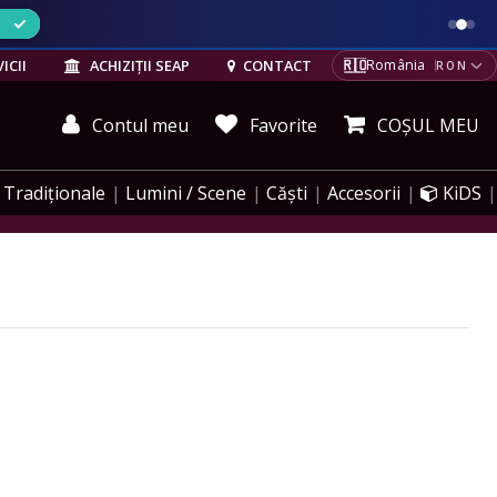
ELE
🇷🇴
ICII
ACHIZIȚII SEAP
CONTACT
România
RON
Contul meu
Favorite
COȘUL MEU
Tradiționale
Lumini / Scene
Căști
Accesorii
KiDS