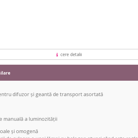
cere detalii
ilare
pentru difuzor și geantă de transport asortată
re manuală a luminozității
moale și omogenă