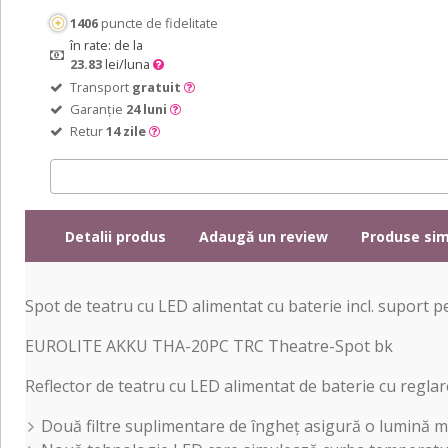
1406
puncte de fidelitate
în rate: de la
23.83
lei/luna
Transport
gratuit
Garanție
24 luni
Retur
14 zile
Detalii produs
Adaugă un review
Produse sim
Spot de teatru cu LED alimentat cu baterie incl. suport 
EUROLITE AKKU THA-20PC TRC Theatre-Spot bk
Reflector de teatru cu LED alimentat de baterie cu regla
Două filtre suplimentare de îngheț asigură o lumină 