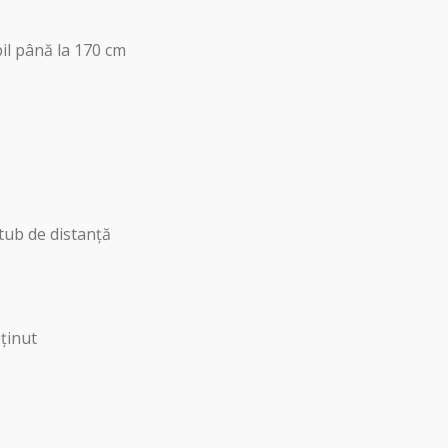
il până la 170 cm
ub de distanță
eținut