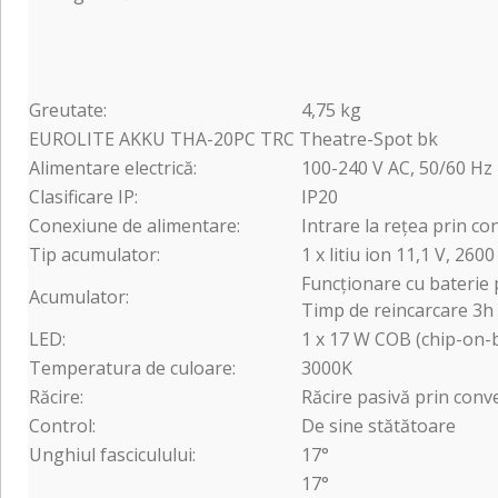
Greutate:
4,75 kg
EUROLITE AKKU THA-20PC TRC Theatre-Spot bk
Alimentare electrică:
100-240 V AC, 50/60 Hz
Clasificare IP:
IP20
Conexiune de alimentare:
Intrare la rețea prin c
Tip acumulator:
1 x litiu ion 11,1 V, 26
Funcționare cu baterie 
Acumulator:
Timp de reincarcare 3h
LED:
1 x 17 W COB (chip-on-
Temperatura de culoare:
3000K
Răcire:
Răcire pasivă prin conv
Control:
De sine stătătoare
Unghiul fasciculului:
17°
17°