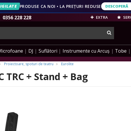
IGILATE
PRODUSE CA NOI • LA PREȚURI REDUSE
DESCOPERĂ
DESCOPERĂ
VEZI OFERT
0356 228 228
EXTRA
SERV
cauta
Microfoane
DJ
Suflători
Instrumente cu Arcuș
Tobe
Proiectoare, spoturi de teatru
Eurolite
C TRC + Stand + Bag