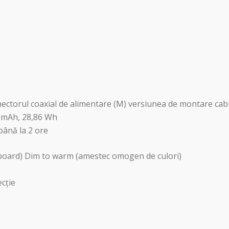
onectorul coaxial de alimentare (M) versiunea de montare cab
00 mAh, 28,86 Wh
până la 2 ore
board) Dim to warm (amestec omogen de culori)
ecție