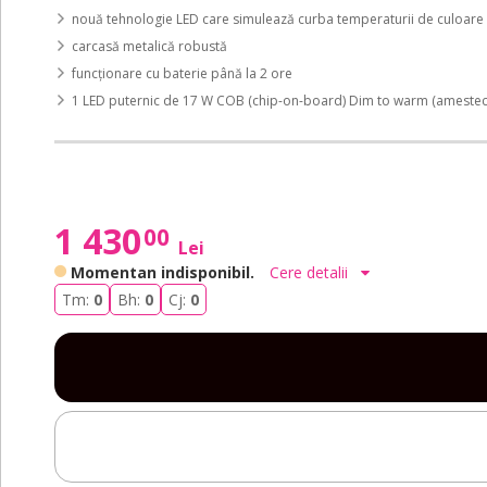
nouă tehnologie LED care simulează curba temperaturii de culoare a
carcasă metalică robustă
funcționare cu baterie până la 2 ore
1 LED puternic de 17 W COB (chip-on-board) Dim to warm (amestec
1 430
00
Lei
Momentan indisponibil.
Cere detalii
Tm:
0
Bh:
0
Cj:
0