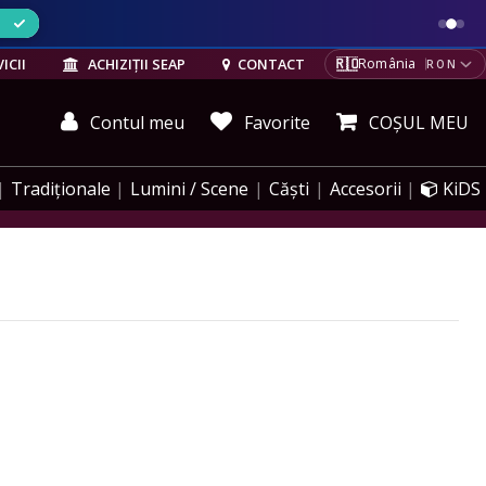
ELE
🇷🇴
ICII
ACHIZIȚII SEAP
CONTACT
România
RON
Contul meu
Favorite
COȘUL MEU
Tradiționale
Lumini / Scene
Căști
Accesorii
KiDS