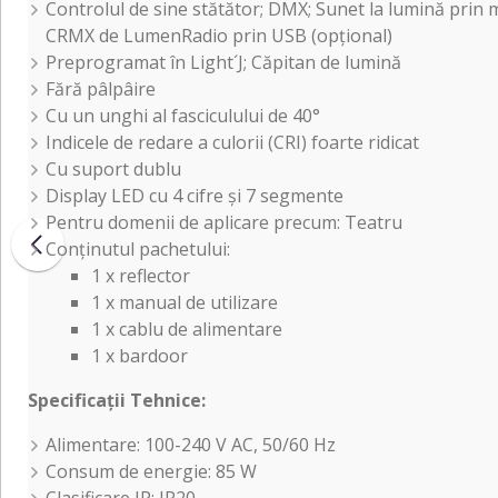
Controlul de sine stătător; DMX; Sunet la lumină prin 
CRMX de LumenRadio prin USB (opțional)
Preprogramat în Light´J; Căpitan de lumină
Fără pâlpâire
Cu un unghi al fasciculului de 40°
Indicele de redare a culorii (CRI) foarte ridicat
Cu suport dublu
Display LED cu 4 cifre și 7 segmente
Pentru domenii de aplicare precum: Teatru
Conținutul pachetului:
1 x reflector
1 x manual de utilizare
1 x cablu de alimentare
1 x bardoor
Specificații Tehnice:
Alimentare: 100-240 V AC, 50/60 Hz
Consum de energie: 85 W