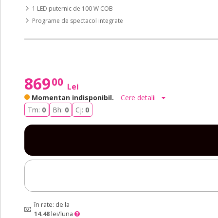
1 LED puternic de 100 W COB
Programe de spectacol integrate
869
00
Lei
Momentan indisponibil.
Cere detalii
Tm:
0
Bh:
0
Cj:
0
în rate: de la
14.48
lei/luna