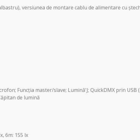
albastru), versiunea de montare cablu de alimentare cu ștech
icrofon; Funcția master/slave; Lumină'J; QuickDMX prin USB 
Căpitan de lumină
lx, 6m: 155 lx