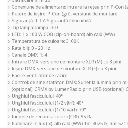
Clasificare IP: IP20
Conexiune de alimentare: intrare la rețea prin P-Con (
Putere de ieșire: P-Con (gri), versiune de montare
Siguranță: T 1 A Siguranță înlocuibilă
Tip lampă: lampă LED
LED: 1 x 100 W COB (cip-on-board) alb cald (WW)
Temperatura de culoare: 3100K
Rata bliț: 0 - 20 Hz
Canale DMX: 1; 4
Intrare DMX: versiune de montare XLR (M) cu 3 pini
Ieșire DMX: versiune de montare XLR (F) cu 3 pini
Răcire: ventilator de răcire
Control: de sine stătător; DMX; Sunet la lumină prin m
(opțional); CRMX by LumenRadio prin USB (opțional); 
Unghiul fasciculului: 40°
Unghiul fasciculului (1/2 vârf): 40°
Unghiul fasciculului (1/10 vârf): 70°
Indicele de redare a culorii (CRI): 95 Ra
Iluminare în lux (lx): alb cald (WW) 1m: 4025 lx, 3m: 521 