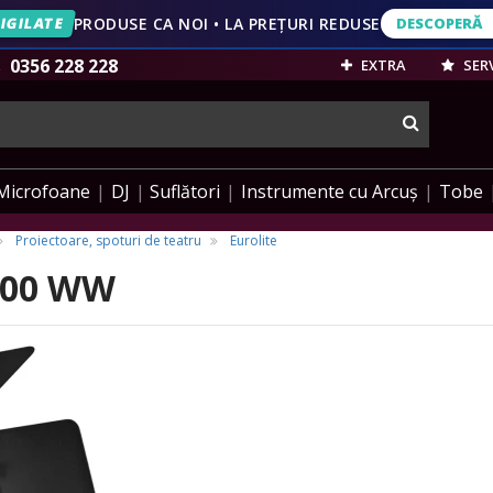
IGILATE
PRODUSE CA NOI • LA PREȚURI REDUSE
DESCOPERĂ
DESCOPERĂ
VEZI OFERT
0356 228 228
EXTRA
SERV
cauta
Microfoane
DJ
Suflători
Instrumente cu Arcuș
Tobe
Proiectoare, spoturi de teatru
Eurolite
 100 WW