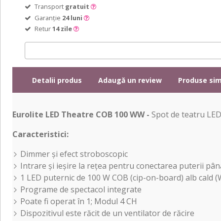
Transport
gratuit
Garanție
24 luni
Retur
14 zile
Detalii produs
Adaugă un review
Produse sim
Eurolite LED Theatre COB 100 WW -
Spot de teatru LED
Caracteristici:
Dimmer și efect stroboscopic
Intrare și ieșire la rețea pentru conectarea puterii până
1 LED puternic de 100 W COB (cip-on-board) alb cald 
Programe de spectacol integrate
Poate fi operat în 1; Modul 4 CH
Dispozitivul este răcit de un ventilator de răcire