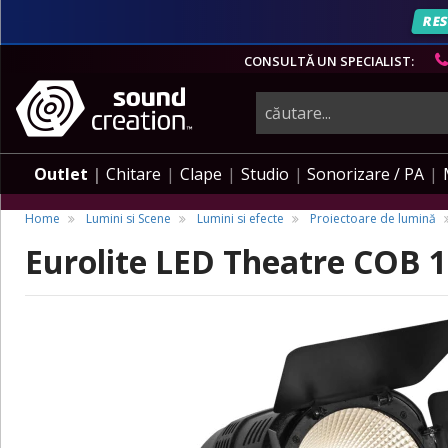
RES
CONSULTĂ UN SPECIALIST:
instrumente
muzicale,
Outlet
Chitare
Clape
Studio
Sonorizare / PA
echipamente
Home
Lumini si Scene
Lumini si efecte
Proiectoare de lumină
Eurolite LED Theatre COB
pro-
audio