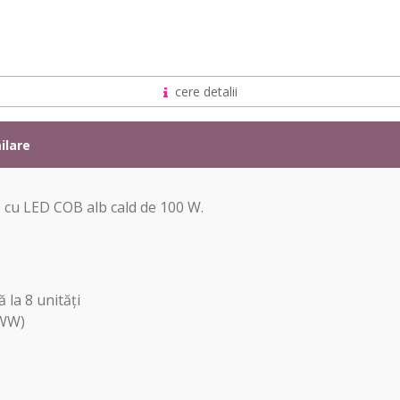
cere detalii
ilare
 cu LED COB alb cald de 100 W.
 la 8 unități
(WW)