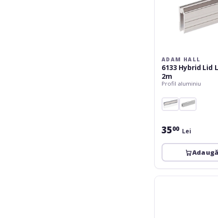
ADAM HALL
6133 Hybrid Lid 
2m
Profil aluminiu
35
00
Lei
Adaugă
Adam
Hall
6111
Aluminium