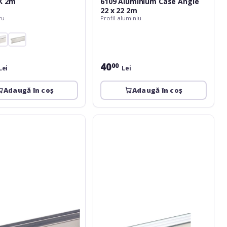
K 2m
6109 Aluminium Case Angle
22 x 22 2m
ru
Profil aluminiu
40
00
Lei
Lei
Adaugă în coș
Adaugă în coș
Adam
Hall
6108
Aluminium
Case
Angle
30
x
20.5
2m