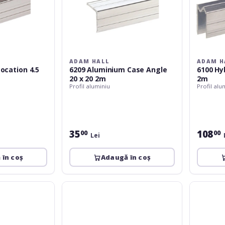
ADAM HALL
ADAM H
Location 4.5
6209 Aluminium Case Angle
6100 Hy
20 x 20 2m
2m
Profil aluminiu
Profil alu
35
108
00
00
Lei
 în coș
Adaugă în coș
Adam
Adam
Hall
Hall
Adam
6225
Hall
2m