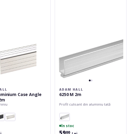
6250
M
2m
ALL
ADAM HALL
uminium Case Angle
6250 M 2m
 2m
miniu
Profil culisant din aluminiu tată
în stoc
59
00
i
Lei