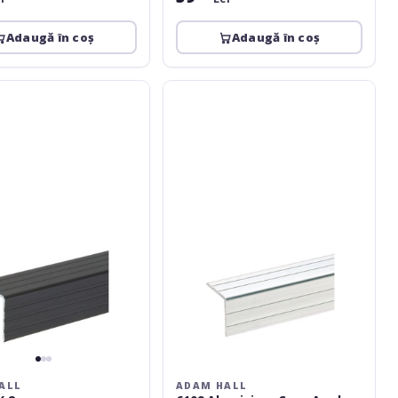
Adaugă în coș
Adaugă în coș
Adam
Hall
6109
Aluminium
Case
Angle
22
x
22
2m
ALL
ADAM HALL