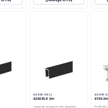
 în coș
Adaugă în coș
Adam
Adam
Hall
Hall
6240
6104
BLK
2m
2m
ADAM HALL
ADAM H
6240 BLK 2m
6104 2
Canal de acoperire din aluminiu
Profil din