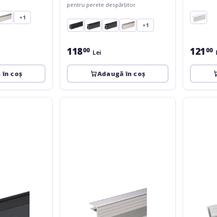
pentru perete despărțitor
+1
+1
118
121
00
00
Lei
 în coș
Adaugă în coș
Adam
Adam
Hall
Hall
6113
6207
2m
2m