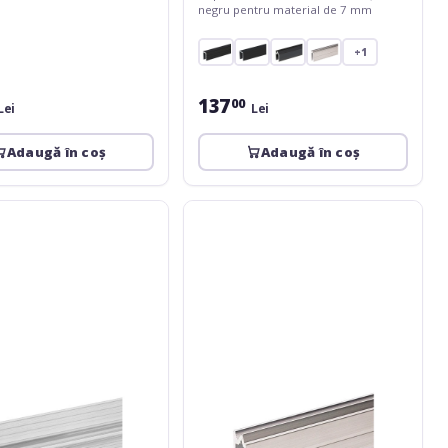
negru pentru material de 7 mm
+1
137
00
Lei
Lei
Adaugă în coș
Adaugă în coș
Adam
Hall
6202
Hybrid
Lid
Location
7
2m