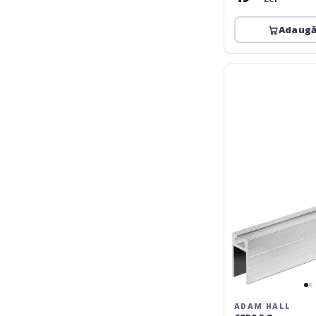
Adaugă
Adam
Hall
6250
F
2m
ADAM HALL