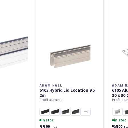
6103
6105
Hybrid
Aluminium
Lid
Case
Location
Angle
9.5
30
2m
x
30
2m
ADAM HALL
ADAM H
6103 Hybrid Lid Location 9.5
6105 Al
2m
30 x 30
Profil aluminiu
Profil alu
+1
în stoc
în stoc
55
56
00
00
Lei
Le