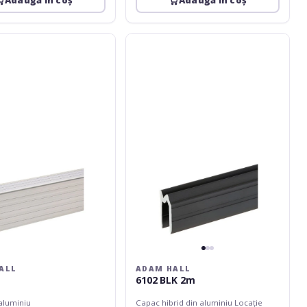
Adaugă în coș
Adaugă în coș
Adam
Hall
6102
BLK
2m
ALL
ADAM HALL
m
6102 BLK 2m
 aluminiu
Capac hibrid din aluminiu Locație