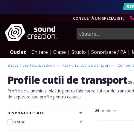
RES
CONSULTĂ UN SPECIALIST:
instrumente
muzicale,
Outlet
Chitare
Clape
Studio
Sonorizare / PA
echipamente
Stative, huse, tocuri, rack-uri
Rack-uri si cutii de transport
Component
Profile cutii de transport
pro-
25
Profile de aluminiu și plastic pentru fabricarea cutiilor de transport 
de separare sau profile pentru capace:
audio
25
produse
DISPONIBILITATE
În stoc
6
Adam
Hall