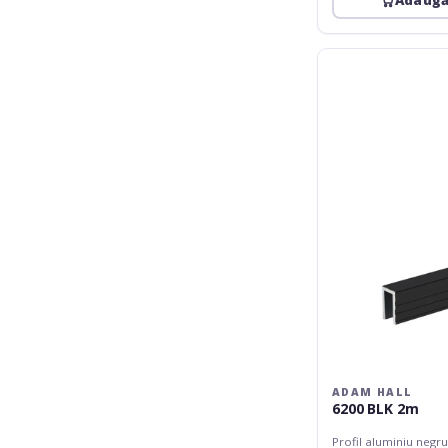
Adaugă
Adam
Hall
6200
BLK
2m
ADAM HALL
6200 BLK 2m
Profil aluminiu negru