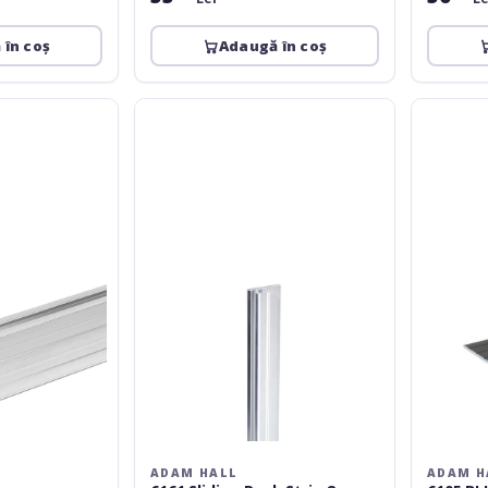
 în coș
Adaugă în coș
Adam
Adam
Hall
Hall
6161
6105
Sliding
BLK
Rack
2m
Strip
2m
ADAM HALL
ADAM H