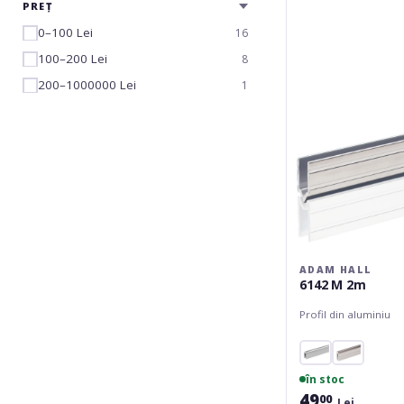
6142
PREȚ
M
0–100 Lei
16
2m
100–200 Lei
8
200–1000000 Lei
1
ADAM HALL
6142 M 2m
Profil din aluminiu
în stoc
49
00
Lei