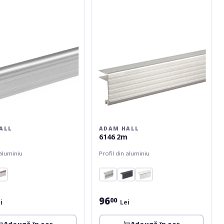
ALL
ADAM HALL
m
6146 2m
 aluminiu
Profil din aluminiu
96
00
i
Lei