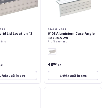
ALL
ADAM HALL
brid Lid Location 13
6108 Aluminium Case Angle
30 x 20.5 2m
miniu
Profil aluminiu
48
00
Lei
Lei
Adaugă în coș
Adaugă în coș
Adam
Hall
6146
2m