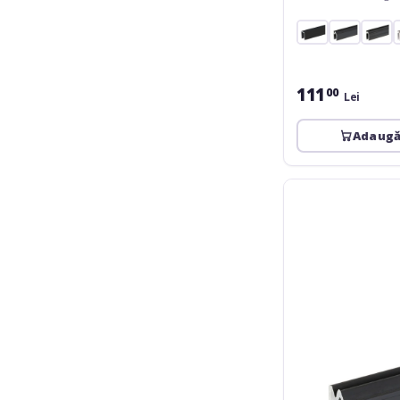
111
00
Lei
Adaugă
Adam
Hall
6103
BLK
2m