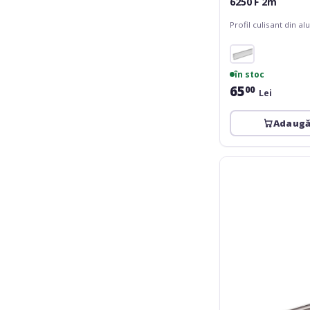
6250 F 2m
Profil culisant din 
în stoc
65
00
Lei
Adaugă
Adam
Hall
6133
Hybrid
Lid
Location
4.5
2m