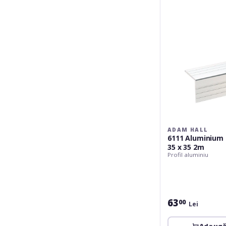
Case
Angle
35
x
35
2m
ADAM HALL
6111 Aluminium
35 x 35 2m
Profil aluminiu
63
00
Lei