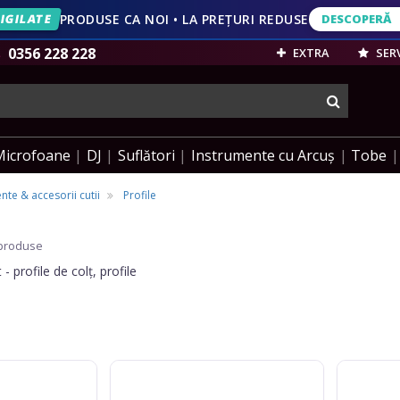
IGILATE
PRODUSE CA NOI • LA PREȚURI REDUSE
DESCOPERĂ
DESCOPERĂ
VEZI OFERT
0356 228 228
EXTRA
SERV
cauta
Microfoane
DJ
Suflători
Instrumente cu Arcuș
Tobe
e & accesorii cutii
Profile
produse
- profile de colț, profile
Adam
Adam
Hall
Hall