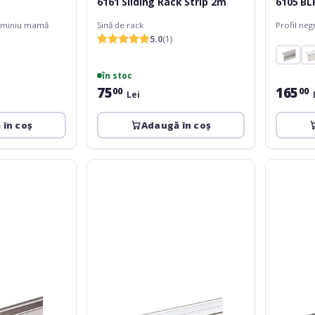
6161 Sliding Rack Strip 2m
6105 BL
aluminiu mamă
Șină de rack
Profil neg
5.0
(1)
în stoc
75
165
00
00
Lei
 în coș
Adaugă în coș
Adam
Adam
Hall
Hall
6209
6100
Aluminium
Hybrid
Case
Lid
Angle
Location
20
13
x
2m
20
2m