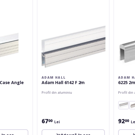
6142
F
2m
ADAM HALL
ADAM H
 Case Angle
Adam Hall 6142 F 2m
6225 2
Profil din aluminiu
Profil din
67
92
00
00
Lei
Le