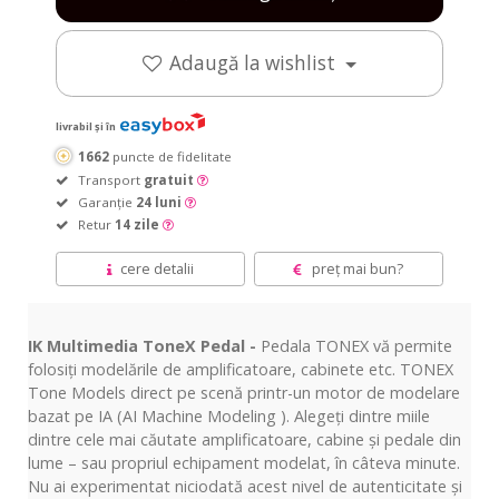
Adaugă la wishlist
livrabil și în
1662
puncte de fidelitate
Transport
gratuit
Garanție
24 luni
Retur
14 zile
cere detalii
preț mai bun?
IK Multimedia ToneX Pedal -
Pedala TONEX vă permite
folosiți modelările de amplificatoare, cabinete etc. TONEX
Tone Models direct pe scenă printr-un motor de modelare
bazat pe IA (AI Machine Modeling ). Alegeți dintre miile
dintre cele mai căutate amplificatoare, cabine și pedale din
lume – sau propriul echipament modelat, în câteva minute.
Nu ai experimentat niciodată acest nivel de autenticitate și