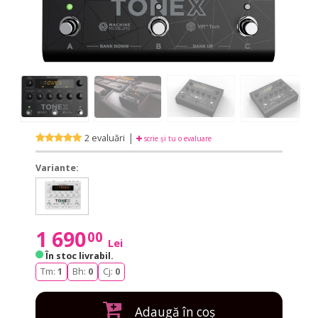
|
2 evaluări
scrie și tu o evaluare
Variante:
ToneX
ToneX
Pedal
Pedal
Anniversary
Anniversary
Limited
Limited
1 690
00
Lei
Edition
Edition
În stoc livrabil
.
Tm:
1
Bh:
0
Cj:
0
Adaugă în coș