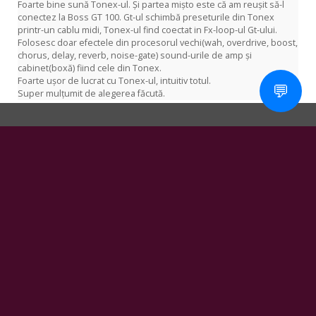
Foarte bine sună Tonex-ul. Și partea mișto este că am reușit să-l
conectez la Boss GT 100. Gt-ul schimbă preseturile din Tonex
printr-un cablu midi, Tonex-ul find coectat in Fx-loop-ul Gt-ului.
Folosesc doar efectele din procesorul vechi(wah, overdrive, boost,
chorus, delay, reverb, noise-gate) sound-urile de amp și
cabinet(boxă) fiind cele din Tonex.
Foarte ușor de lucrat cu Tonex-ul, intuitiv totul.
💬
Super mulțumit de alegerea făcută.
Harta site
Adaugă în coș
Carduri cadou, împachetare
Despre Noi
Servicii
Știri
Blog
Infocentru clienți
Producători
Top produse
Contact