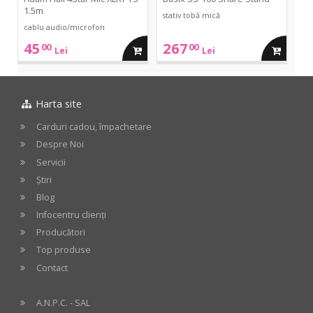
1.5m
stativ tobă mică
cablu audio/microfon
45
267
00
00
adauga
adauga
Lei
Lei
in
in
Harta site
cos
cos
Carduri cadou, împachetare
Despre Noi
Servicii
Știri
Blog
Infocentru clienți
Producători
Top produse
Contact
A.N.P.C. - SAL