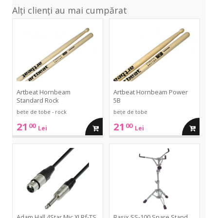
Alți clienți au mai cumpărat
Hornbeam
Hornbeam
Standard
Power
Rock
5B
Artbeat Hornbeam
Artbeat Hornbeam Power
Standard Rock
5B
bete de tobe - rock
bețe de tobe
21
21
00
00
adauga
adauga
Lei
Lei
in
in
4Star
SS-
Mic
100
XLRf-
Snare
cos
cos
TS
Stand
1.5m
Adam Hall 4Star Mic XLRf-TS
Basix SS-100 Snare Stand