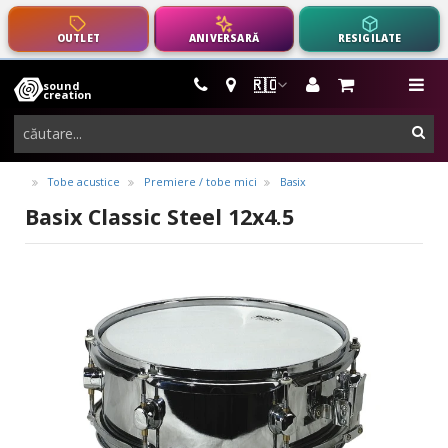
OUTLET
ANIVERSARĂ
RESIGILATE
🇷🇴
sound
instrumente
me
creation
muzicale,
cau
echipamente
pro-
Tobe acustice
Premiere / tobe mici
Basix
audio
Basix Classic Steel 12x4.5