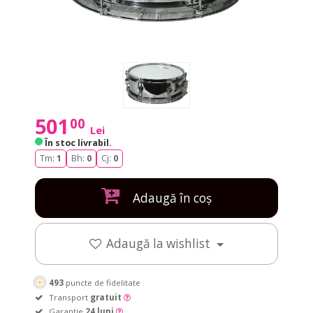
501
00
Lei
În stoc livrabil
.
Tm:
1
Bh:
0
Cj:
0
Adaugă în coș
Adaugă la wishlist
493
puncte de fidelitate
Transport
gratuit
Garanție
24 luni