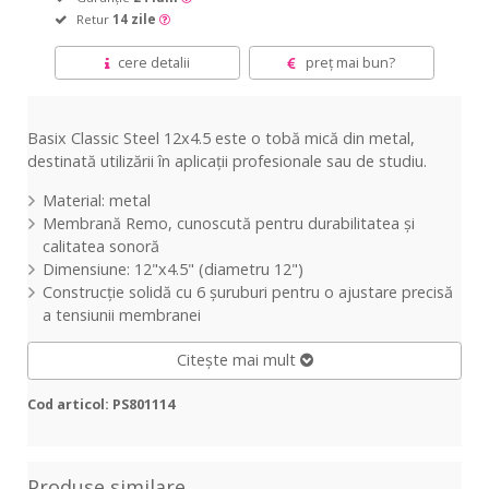
Retur
14 zile
cere detalii
preț mai bun?
Basix Classic Steel 12x4.5 este o tobă mică din metal,
destinată utilizării în aplicații profesionale sau de studiu.
Material: metal
Membrană Remo, cunoscută pentru durabilitatea și
calitatea sonoră
Dimensiune: 12"x4.5" (diametru 12")
Construcție solidă cu 6 șuruburi pentru o ajustare precisă
a tensiunii membranei
Citește mai mult
Cod articol: PS801114
Produse similare