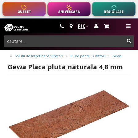
OUTLET
ANIVERSARĂ
RESIGILATE
🇷🇴
sound
instrumente
me
creation
muzicale,
cau
echipamente
pro-
Solutii de intretinere suflatori
Plute pentru suflători
Gewa
audio
Gewa Placa pluta naturala 4,8 mm