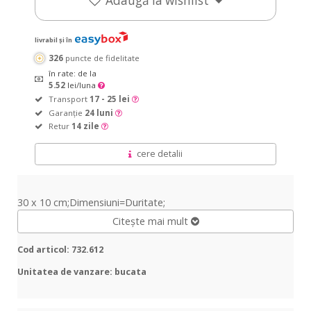
Adaugă la wishlist
livrabil și în
326
puncte de fidelitate
în rate: de la
5.52
lei/luna
Transport
17 - 25 lei
Garanție
24 luni
Retur
14 zile
cere detalii
30 x 10 cm;Dimensiuni=Duritate;
Citește mai mult
Cod articol: 732.612
Unitatea de vanzare: bucata