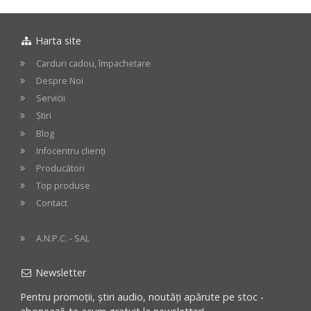
Harta site
Carduri cadou, împachetare
Despre Noi
Servicii
Știri
Blog
Infocentru clienți
Producători
Top produse
Contact
A.N.P.C. - SAL
Newsletter
Pentru promoții, știri audio, noutăți apărute pe stoc -