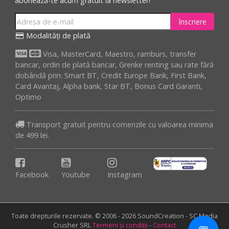
abonează-te acum gratuit la newsletter!
înscriere
Modalități de plată
Visa, MasterCard, Maestro, ramburs, transfer
bancar, ordin de plată bancar, Grenke renting sau rate fără
dobândă prin: Smart BT, Credit Europe Bank, First Bank,
Card Avantaj, Alpha bank, Star BT, Bonus Card Garanti,
Optimo
Transport gratuit pentru comenzile cu valoarea minima
de 499 lei.
Facebook
Youtube
Instagram
Toate drepturile rezervate. © 2006 - 2026 SoundCreation - SC Media
Crusher SRL
Termeni și condiții
-
Contact