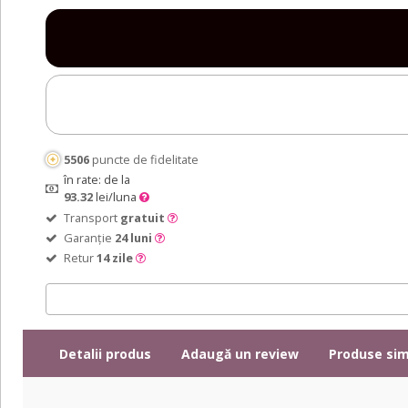
5506
puncte de fidelitate
în rate: de la
93.32
lei/luna
Transport
gratuit
Garanție
24 luni
Retur
14 zile
Detalii produs
Adaugă un review
Produse sim