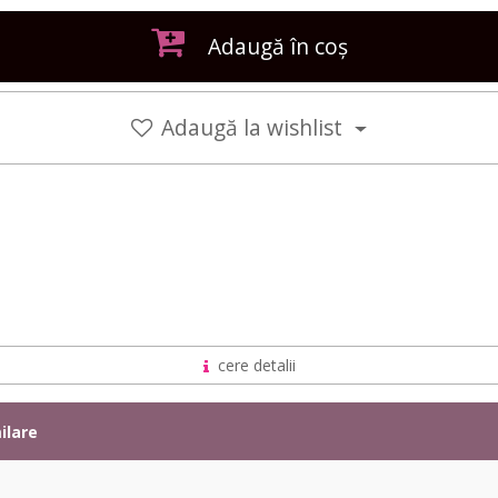
Adaugă în coș
Adaugă la wishlist
cere detalii
ilare