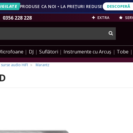
IGILATE
PRODUSE CA NOI • LA PREȚURI REDUSE
DESCOPERĂ
DESCOPERĂ
VEZI OFERT
0356 228 228
EXTRA
SERV
cauta
Microfoane
DJ
Suflători
Instrumente cu Arcuș
Tobe
 surse audio HiFI
Marantz
LD