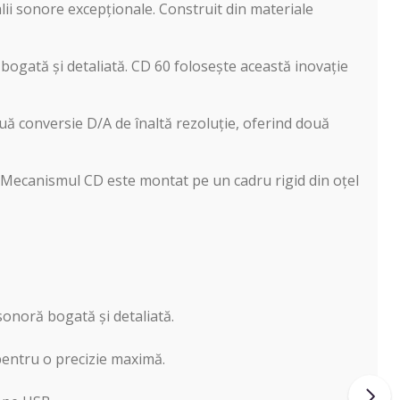
lii sonore excepționale. Construit din materiale
ogată și detaliată. CD 60 folosește această inovație
ă conversie D/A de înaltă rezoluție, oferind două
r. Mecanismul CD este montat pe un cadru rigid din oțel
onoră bogată și detaliată.
pentru o precizie maximă.