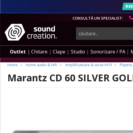
RES
CONSULTĂ UN SPECIALIST:
instrumente
muzicale,
Outlet
Chitare
Clape
Studio
Sonorizare / PA
echipamente
Home
Home audio & HiFi
Amplificatoare & surse Hi-Fi
Playere,
Marantz CD 60 SILVER GO
pro-
audio