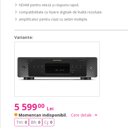
HDAM pentru viteză și răspuns rapid.
compatibilitate cu fișiere digitale de înaltă rezoluție.
amplificator pentru căști cu setări multiple.
Variante:
CD
CD
60
60
BLACK
BLACK
5 599
00
Lei
Momentan indisponibil.
Cere detalii
Tm:
0
Bh:
0
Cj:
0