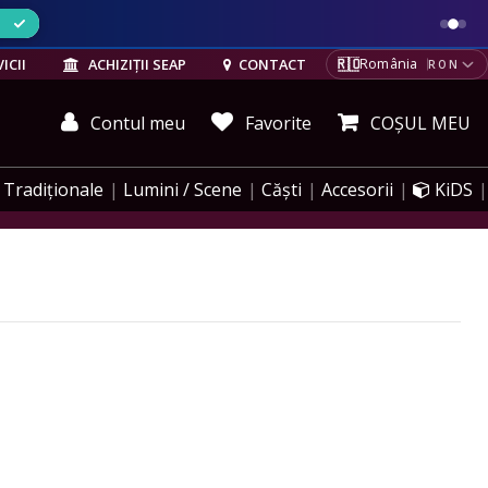
ELE
🇷🇴
ICII
ACHIZIȚII SEAP
CONTACT
România
RON
Contul meu
Favorite
COȘUL MEU
Tradiționale
Lumini / Scene
Căști
Accesorii
KiDS