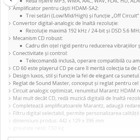
Redă fișiere MP3, WMA, AAC, WAV, FLAC HD, ALAC, 
Amplificator pentru căști HDAM-SA2:
Trei setări (Low/Mid/High) și funcție „Off Circuit”
Convertor digital-analogic de înaltă rezoluție:
Rezoluție maximă 192 kHz / 24-bit și DSD 5.6 MHz
Mecanism CD robust:
Cadru din oțel rigid pentru reducerea vibrațiilor și
Conectivitate și control:
Telecomandă inclusă, operare compatibilă cu a
CD 60 este playerul CD pe care îl merită colecția ta de 
Design luxos, stil și funcție la fel de elegant ca sunetul.
Reglat de Sound Master, conceput și reglat pentru cel
Circuit analogic optimizat, renumitul Marantz HDAM r
Mai mult decât CD, redă muzică digitală de înaltă rezol
Completează amplificatoarele Marantz, adaugă redare
Filtru digital selectabil, permite personalizarea calității
dimensiuni produs: 442 x 129 x 396 mm
greutate netă: 7.50 kg