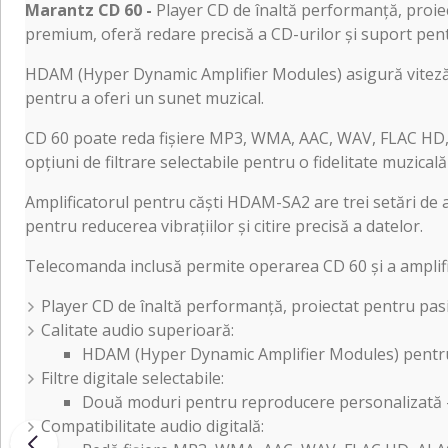
Marantz CD 60 -
Player CD de înaltă performanță, proiect
premium, oferă redare precisă a CD-urilor și suport pentru
HDAM (Hyper Dynamic Amplifier Modules) asigură viteză ș
pentru a oferi un sunet muzical.
CD 60 poate reda fișiere MP3, WMA, AAC, WAV, FLAC HD, A
opțiuni de filtrare selectabile pentru o fidelitate muzical
Amplificatorul pentru căști HDAM-SA2 are trei setări de a
pentru reducerea vibrațiilor și citire precisă a datelor.
Telecomanda inclusă permite operarea CD 60 și a ampli
Player CD de înaltă performanță, proiectat pentru pas
Calitate audio superioară:
HDAM (Hyper Dynamic Amplifier Modules) pentru v
Filtre digitale selectabile:
Două moduri pentru reproducere personalizată – F
Compatibilitate audio digitală: