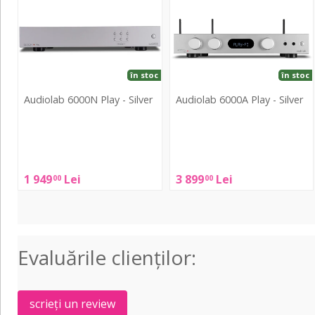
Play
Play
-
-
Silver
Silver
în stoc
în stoc
Audiolab 6000N Play - Silver
Audiolab 6000A Play - Silver
Audiolab
Audiolab
6000N
6000A
Play
Play
1 949
Lei
3 899
Lei
00
00
-
-
Silver
Silver
Evaluările clienţilor:
scrieți un review