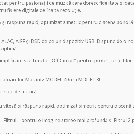
at pentru pasionații de muzică care doresc fidelitate și deta
 fișiere digitale de înaltă rezoluție.
i răspuns rapid, optimizat simetric pentru o scenă sonoră b
LAC, AIFF și DSD de pe un dispozitiv USB. Dispune de o nou
ă optimă.
mplificare și o funcție „Off Circuit” pentru protecția căștilo
ficatoarelor Marantz MODEL 40n și MODEL 30.
ionații de muzică
iteză și răspuns rapid, optimizat simetric pentru o scenă s
iltrul 1 pentru o imagine stereo mai profundă și Filtrul 2 