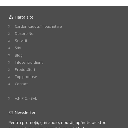
Chrome
Harta site
Carduri cadou, împachetare
Despre Noi
Servicii
Știri
Blog
Infocentru clienți
Producători
Top produse
Contact
A.N.P.C. - SAL
Newsletter
Pentru promoții, știri audio, noutăți apărute pe stoc -