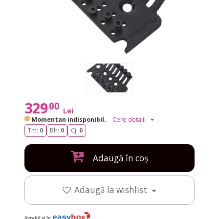
329
00
Lei
Momentan indisponibil.
Cere detalii
Tm:
0
Bh:
0
Cj:
0
Adaugă în coș
Adaugă la wishlist
livrabil și în