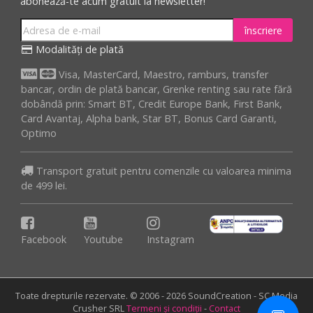
abonează-te acum gratuit la newsletter!
înscriere
Modalități de plată
Visa, MasterCard, Maestro, ramburs, transfer
bancar, ordin de plată bancar, Grenke renting sau rate fără
dobândă prin: Smart BT, Credit Europe Bank, First Bank,
Card Avantaj, Alpha bank, Star BT, Bonus Card Garanti,
Optimo
Transport gratuit pentru comenzile cu valoarea minima
de 499 lei.
Facebook
Youtube
Instagram
Toate drepturile rezervate. © 2006 - 2026 SoundCreation - SC Media
Crusher SRL
Termeni și condiții
-
Contact