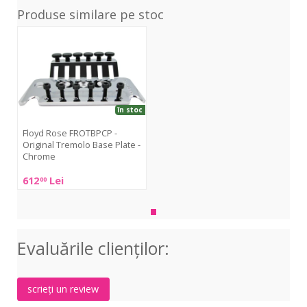
Produse similare pe stoc
FROTBPCP
-
Original
Tremolo
Base
Plate
în stoc
-
Chrome
Floyd Rose FROTBPCP -
Original Tremolo Base Plate -
Chrome
612
Lei
00
Floyd
Rose
FROTBPCP
-
Original
Evaluările clienţilor:
Tremolo
Base
Plate
scrieți un review
-