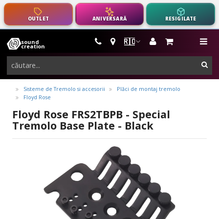
OUTLET
ANIVERSARĂ
RESIGILATE
🇷🇴
sound
instrumente
me
creation
muzicale,
cau
echipamente
pro-
Sisteme de Tremolo si accesorii
Plăci de montaj tremolo
Floyd Rose
audio
Floyd Rose FRS2TBPB - Special
Tremolo Base Plate - Black