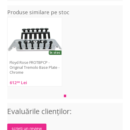
Produse similare pe stoc
FROTBPCP
-
Original
Tremolo
Base
Plate
în stoc
-
Chrome
Floyd Rose FROTBPCP -
Original Tremolo Base Plate -
Chrome
612
Lei
00
Floyd
Rose
FROTBPCP
-
Original
Evaluările clienţilor:
Tremolo
Base
Plate
scrieți un review