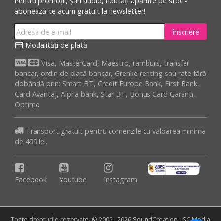
Pentru promoții, știri audio, noutăți apărute pe stoc -
abonează-te acum gratuit la newsletter!
înscriere
Modalități de plată
Visa, MasterCard, Maestro, ramburs, transfer
bancar, ordin de plată bancar, Grenke renting sau rate fără
dobândă prin: Smart BT, Credit Europe Bank, First Bank,
Card Avantaj, Alpha bank, Star BT, Bonus Card Garanti,
Optimo
Transport gratuit pentru comenzile cu valoarea minima
de 499 lei.
Facebook
Youtube
Instagram
Toate drepturile rezervate. © 2006 - 2026 SoundCreation - SC Media