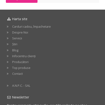
-
Chrome
Harta site
Carduri cadou, împachetare
Despre Noi
Servicii
Știri
Blog
Infocentru clienți
Producători
Top produse
Contact
A.N.P.C. - SAL
Newsletter