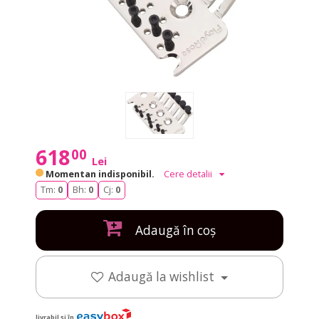
618
00
Lei
Momentan indisponibil.
Cere detalii
Tm:
0
Bh:
0
Cj:
0
Adaugă în coș
Adaugă la wishlist
livrabil și în