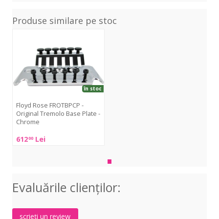
Produse similare pe stoc
FROTBPCP
-
Original
Tremolo
Base
Plate
în stoc
-
Chrome
Floyd Rose FROTBPCP -
Original Tremolo Base Plate -
Chrome
612
Lei
00
Floyd
Rose
FROTBPCP
-
Original
Evaluările clienţilor:
Tremolo
Base
Plate
scrieți un review