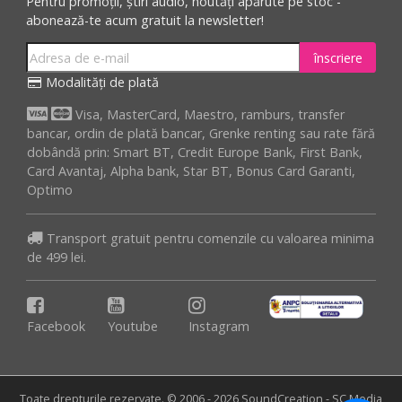
Pentru promoții, știri audio, noutăți apărute pe stoc -
abonează-te acum gratuit la newsletter!
înscriere
Modalități de plată
Visa, MasterCard, Maestro, ramburs, transfer
bancar, ordin de plată bancar, Grenke renting sau rate fără
dobândă prin: Smart BT, Credit Europe Bank, First Bank,
Card Avantaj, Alpha bank, Star BT, Bonus Card Garanti,
Optimo
Transport gratuit pentru comenzile cu valoarea minima
de 499 lei.
Facebook
Youtube
Instagram
Toate drepturile rezervate. © 2006 - 2026 SoundCreation - SC Media