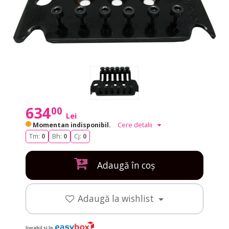
634
00
Lei
Momentan indisponibil.
Cere detalii
Tm:
0
Bh:
0
Cj:
0
Adaugă în coș
Adaugă la wishlist
livrabil și în