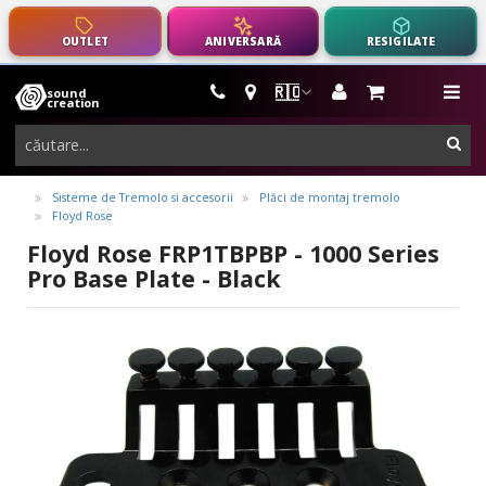
OUTLET
ANIVERSARĂ
RESIGILATE
🇷🇴
sound
instrumente
me
creation
muzicale,
cau
echipamente
pro-
Sisteme de Tremolo si accesorii
Plăci de montaj tremolo
Floyd Rose
audio
Floyd Rose FRP1TBPBP - 1000 Series
Pro Base Plate - Black