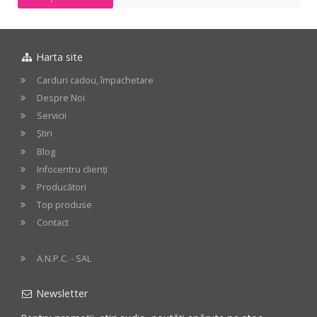
-
Chrome
Harta site
Carduri cadou, împachetare
Despre Noi
Servicii
Știri
Blog
Infocentru clienți
Producători
Top produse
Contact
A.N.P.C. - SAL
Newsletter