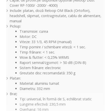
Capac de protecție disponibil opțional (Reloop Dust
Cover RP-1000/ -2000/ -4000)
Include: platan, doză Reloop OM Black (Ortofon),
headshell, slipmat, contragreutate, cablu de alimentare,
manual
Pickup:
Transmisie: curea
Motor: DC
Viteze: 33 1/3, 45 RPM (manual)
Timp pornire / schimbare viteză: < 1 sec.
Timp frânare: < 1 sec.
Wow & flutter: < 0,25% WRMS
Raport semnal/zgomot: > 50 dB (DIN-B)
Sistem frânare: electronic
Greutate disc recomandată: 350 g
Platan:
Material: aluminiu turnat
Diametru: 332 mm
Braț:
Tip: universal, în formă de S, echilibrat static
Lungime efectivă: 230,5 mm
Overhang: 16 mm