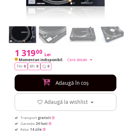
1 319
00
Lei
Momentan indisponibil.
Cere detalii
Tm:
0
Bh:
0
Cj:
0
Adaugă în coș
Adaugă la wishlist
Transport
gratuit
Garanție
24 luni
Retur
14 zile