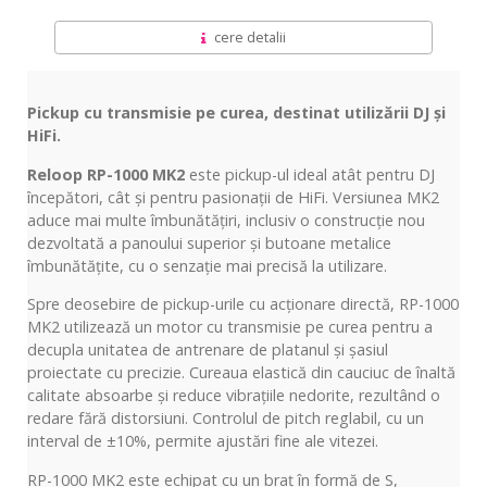
cere detalii
Pickup cu transmisie pe curea, destinat utilizării DJ și
HiFi.
Reloop RP-1000 MK2
este pickup-ul ideal atât pentru DJ
începători, cât și pentru pasionații de HiFi. Versiunea MK2
aduce mai multe îmbunătățiri, inclusiv o construcție nou
dezvoltată a panoului superior și butoane metalice
îmbunătățite, cu o senzație mai precisă la utilizare.
Spre deosebire de pickup-urile cu acționare directă, RP-1000
MK2 utilizează un motor cu transmisie pe curea pentru a
decupla unitatea de antrenare de platanul și șasiul
proiectate cu precizie. Cureaua elastică din cauciuc de înaltă
calitate absoarbe și reduce vibrațiile nedorite, rezultând o
redare fără distorsiuni. Controlul de pitch reglabil, cu un
interval de ±10%, permite ajustări fine ale vitezei.
RP-1000 MK2 este echipat cu un braț în formă de S,