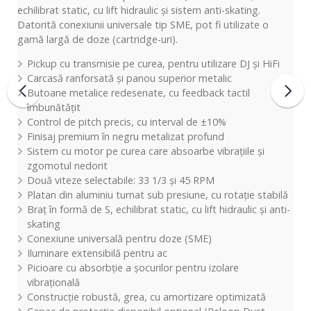
echilibrat static, cu lift hidraulic și sistem anti-skating.
Datorită conexiunii universale tip SME, pot fi utilizate o
gamă largă de doze (cartridge-uri).
Pickup cu transmisie pe curea, pentru utilizare DJ și HiFi
Carcasă ranforsată și panou superior metalic
Butoane metalice redesenate, cu feedback tactil
îmbunătățit
Control de pitch precis, cu interval de ±10%
Finisaj premium în negru metalizat profund
Sistem cu motor pe curea care absoarbe vibrațiile și
zgomotul nedorit
Două viteze selectabile: 33 1/3 și 45 RPM
Platan din aluminiu turnat sub presiune, cu rotație stabilă
Braț în formă de S, echilibrat static, cu lift hidraulic și anti-
skating
Conexiune universală pentru doze (SME)
Iluminare extensibilă pentru ac
Picioare cu absorbție a șocurilor pentru izolare
vibrațională
Construcție robustă, grea, cu amortizare optimizată