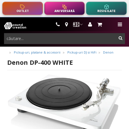
OUTLET
ANIVERSARĂ
RESIGILATE
🇷🇴
sound
instrumente
me
creation
muzicale,
cau
echipamente
pro-
Pickup-uri, platane & accesorii
Pickup-uri DJ si HiFi
Denon
audio
Denon DP-400 WHITE