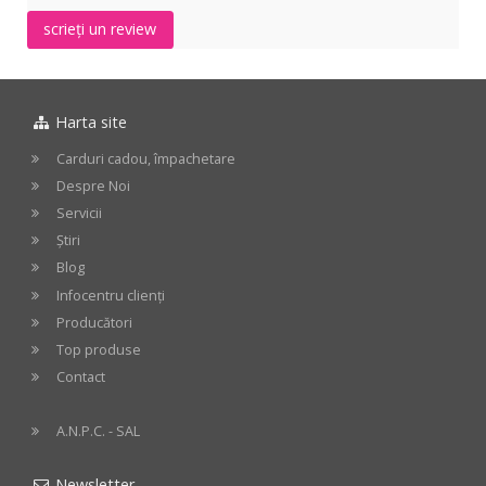
scrieți un review
Harta site
Carduri cadou, împachetare
Despre Noi
Servicii
Știri
Blog
Infocentru clienți
Producători
Top produse
Contact
A.N.P.C. - SAL
Newsletter