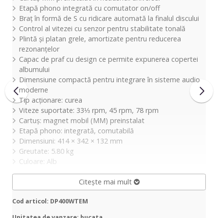
Etapă phono integrată cu comutator on/off
Braț în formă de S cu ridicare automată la finalul discului
Control al vitezei cu senzor pentru stabilitate tonală
Plintă și platan grele, amortizate pentru reducerea
rezonanțelor
Capac de praf cu design ce permite expunerea copertei
albumului
Dimensiune compactă pentru integrare în sisteme audio
moderne
Tip acționare: curea
Viteze suportate: 33⅓ rpm, 45 rpm, 78 rpm
Cartuș: magnet mobil (MM) preinstalat
Etapă phono: integrată, comutabilă
Dimensiuni: 414 × 342 × 132 mm
Greutate: 5.80 kg
Culoare: Alb
Citește mai mult
Cod articol: DP400WTEM
Unitatea de vanzare: bucata