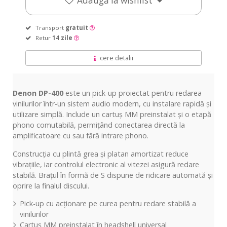
Adaugă la wishlist
Transport
gratuit
Retur
14 zile
cere detalii
Denon DP-400
este un pick-up proiectat pentru redarea
vinilurilor într-un sistem audio modern, cu instalare rapidă și
utilizare simplă. Include un cartuș MM preinstalat și o etapă
phono comutabilă, permițând conectarea directă la
amplificatoare cu sau fără intrare phono.
Construcția cu plintă grea și platan amortizat reduce
vibrațiile, iar controlul electronic al vitezei asigură redare
stabilă. Brațul în formă de S dispune de ridicare automată și
oprire la finalul discului.
Pick-up cu acționare pe curea pentru redare stabilă a
vinilurilor
Cartuș MM preinstalat în headshell universal