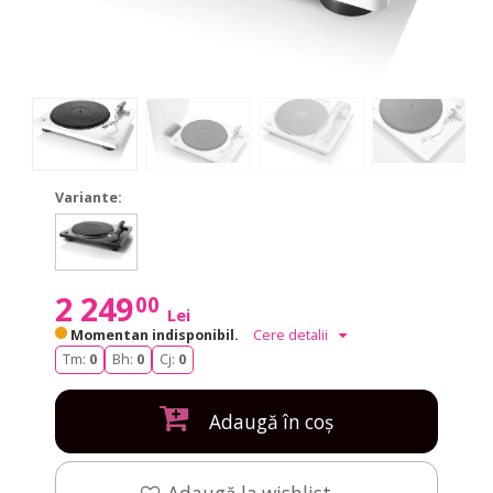
Variante:
DP-
DP-
400
400
BLACK
BLACK
2 249
00
Lei
Momentan indisponibil.
Cere detalii
Tm:
0
Bh:
0
Cj:
0
Adaugă în coș