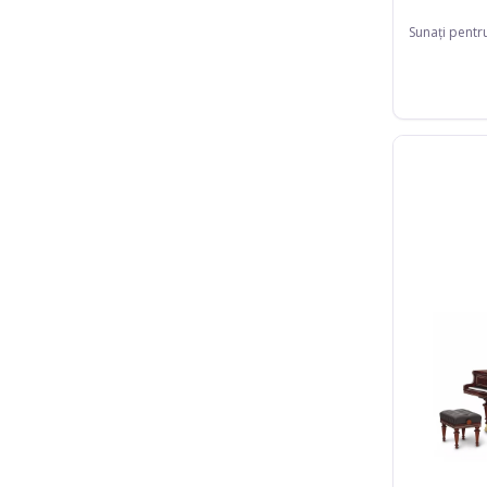
Sunați pentr
Bösendorfer
185VC
Liszt
Edition