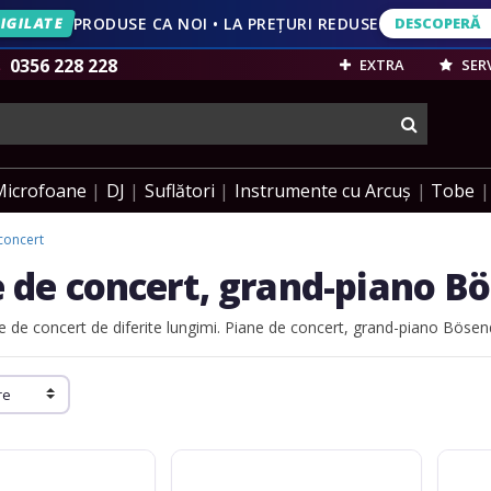
IGILATE
PRODUSE CA NOI • LA PREȚURI REDUSE
DESCOPERĂ
DESCOPERĂ
VEZI OFERT
0356 228 228
EXTRA
SERV
cauta
Microfoane
DJ
Suflători
Instrumente cu Arcuș
Tobe
concert
 de concert, grand-piano B
e de concert de diferite lungimi.
Piane de concert, grand-piano Bösend
Bösendorfer
Bösend
Concert
Grand