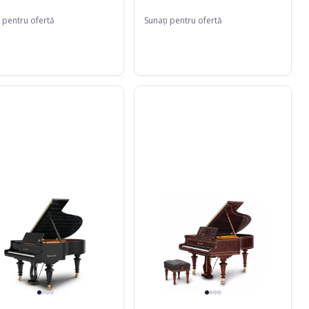
 pentru ofertă
Sunați pentru ofertă
orfer
Bösendorfer
200
ven
Liszt
Edition