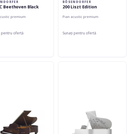
ENDORFER
BÖSENDORFER
C Beethoven Black
200 Liszt Edition
acustic premium
Pian acustic premium
 pentru ofertă
Sunați pentru ofertă
orfer
Bösendorfer
214VC
Cocteau