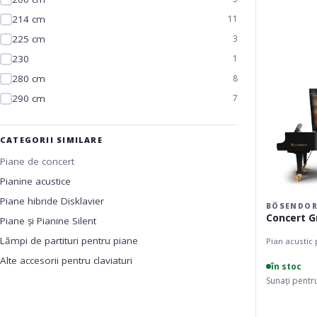
Grand
214 cm
11
280VC
225 cm
3
230
1
280 cm
8
290 cm
7
CATEGORII SIMILARE
Piane de concert
Pianine acustice
Piane hibride Disklavier
BÖSENDOR
Concert G
Piane și Pianine Silent
Lămpi de partituri pentru piane
Pian acustic
Alte accesorii pentru claviaturi
în stoc
Sunați pentr