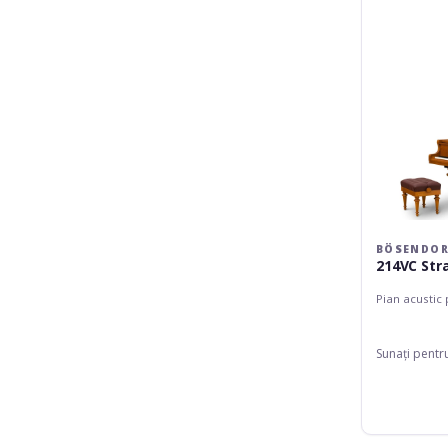
BÖSENDOR
214VC Str
Pian acustic
Sunați pentr