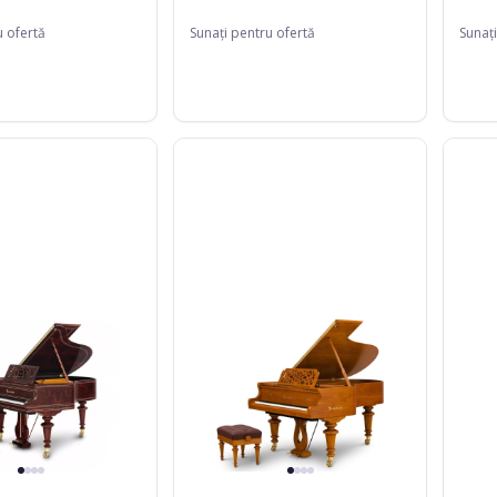
u ofertă
Sunați pentru ofertă
Sunați
Bösendorfer
Bösend
185VC
214VC
Strauss
Beetho
Edition
Black