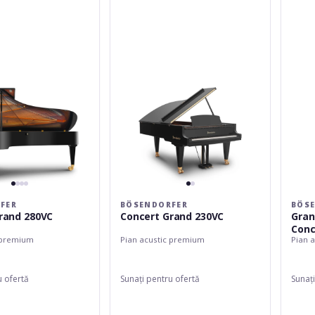
Grand
Piano
230VC
170
Vienna
Concer
FER
BÖSENDORFER
BÖS
rand 280VC
Concert Grand 230VC
Gran
Conc
 premium
Pian acustic premium
Pian 
u ofertă
Sunați pentru ofertă
Sunați