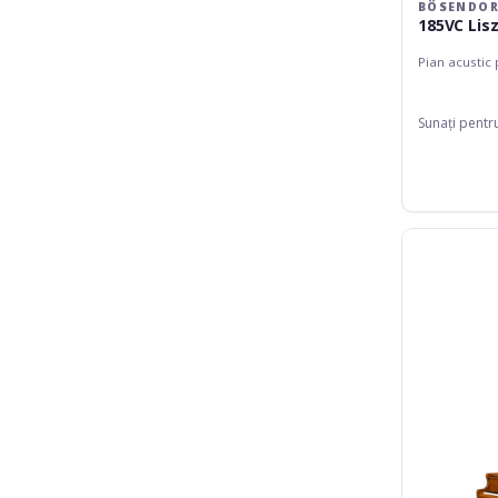
BÖSENDOR
185VC Lisz
Pian acustic
Sunați pentr
Bösendorfer
200
Strauss
Edition