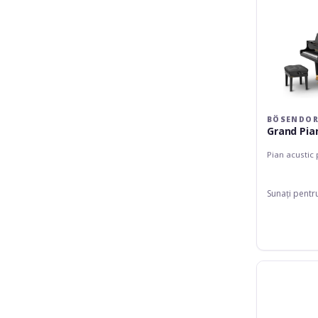
BÖSENDOR
Grand Pia
Pian acustic
Sunați pentr
Bösendorfer
214VC
Strauss
Edition