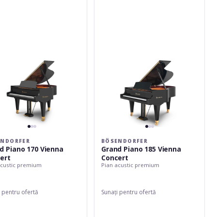
Piano
185
Vienna
t
Concert
ENDORFER
BÖSENDORFER
d Piano 170 Vienna
Grand Piano 185 Vienna
ert
Concert
acustic premium
Pian acustic premium
 pentru ofertă
Sunați pentru ofertă