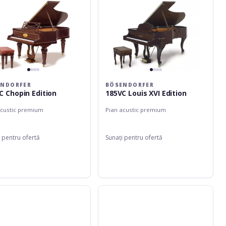
ENDORFER
BÖSENDORFER
C Chopin Edition
185VC Louis XVI Edition
acustic premium
Pian acustic premium
 pentru ofertă
Sunați pentru ofertă
orfer
Bösendorfer
200
Chopin
Edition