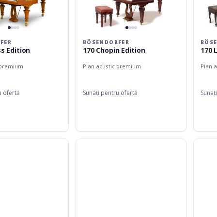
FER
BÖSENDORFER
BÖS
s Edition
170 Chopin Edition
170 
 premium
Pian acustic premium
Pian 
u ofertă
Sunați pentru ofertă
Sunați
Bösendorfer
Bösend
185VC
185VC
Edge
Chopin
Edition