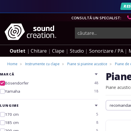
RES
CONSULTĂ UN SPECIALIST:
instrumente
muzicale,
Outlet
Chitare
Clape
Studio
Sonorizare / PA
echipamente
Home
Instrumente cu clape
Piane si pianine acustice
Piane de 
Piane
MARCĂ
pro-
Bösendorfer
48
Piane acustic
Yamaha
18
audio
LUNGIME
170 cm
5
185 cm
8
Bösendorfer
Concert
200 cm
5