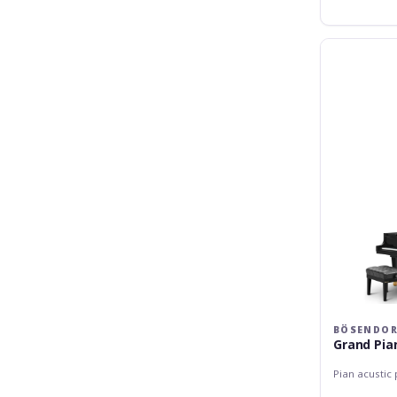
Bösendorfer
Grand
Piano
200
BÖSENDOR
Grand Pia
Pian acustic