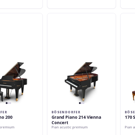
Bösendorfer
Bösend
Grand
170
Piano
Strauss
214
Edition
Vienna
Concert
FER
BÖSENDORFER
BÖS
no 200
Grand Piano 214 Vienna
170 
Concert
 premium
Pian acustic premium
Pian 