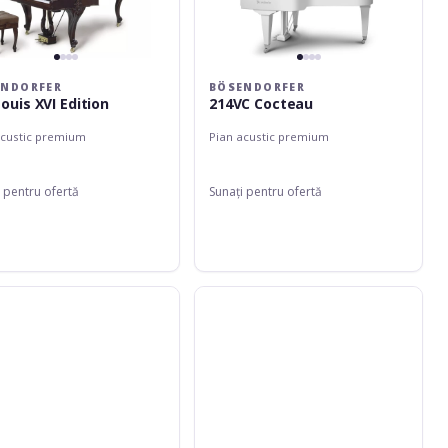
ENDORFER
BÖSENDORFER
Louis XVI Edition
214VC Cocteau
acustic premium
Pian acustic premium
 pentru ofertă
Sunați pentru ofertă
orfer
Bösendorfer
185VC
Louis
XVI
Edition