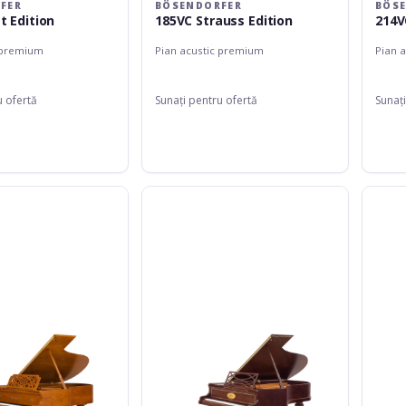
FER
BÖSENDORFER
BÖS
t Edition
185VC Strauss Edition
214V
 premium
Pian acustic premium
Pian 
u ofertă
Sunați pentru ofertă
Sunați
Bösendorfer
Bösend
170
170
Chopin
Louis
Edition
XVI
Edition