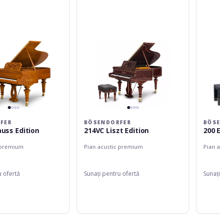
FER
BÖSENDORFER
BÖS
auss Edition
214VC Liszt Edition
200 
 premium
Pian acustic premium
Pian 
u ofertă
Sunați pentru ofertă
Sunați