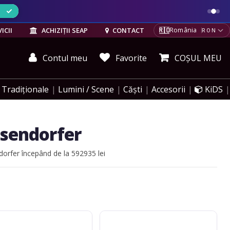
ELE
🇷🇴
ICII
ACHIZIȚII SEAP
CONTACT
România
RON
Contul meu
Favorite
COȘUL MEU
Tradiționale
Lumini / Scene
Căști
Accesorii
KiDS
ösendorfer
orfer începând de la 592935 lei
orfer
Bösendorfer
Grand