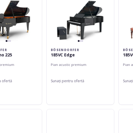
FER
BÖSENDORFER
BÖS
no 225
185VC Edge
185V
 premium
Pian acustic premium
Pian 
u ofertă
Sunați pentru ofertă
Sunați
Bösendorfer
Bösend
214VC
200
Liszt
Edge
Edition