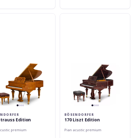
orfer
Bösendorfer
170
Liszt
Edition
ENDORFER
BÖSENDORFER
Strauss Edition
170 Liszt Edition
acustic premium
Pian acustic premium