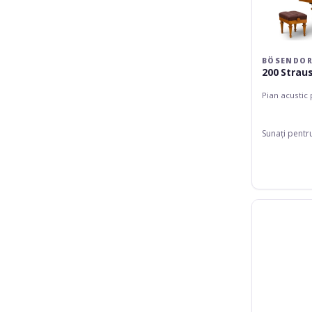
BÖSENDOR
200 Straus
Pian acustic
Sunați pentr
Bösendorfer
Grand
Piano
225