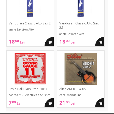
2
2.5
Vandoren Classic Alto Sax 2
Vandoren Classic Alto Sax
2.5
ancie Saxofon Alto
ancie Saxofon Alto
18
18
00
00
adauga
adauga
Lei
Lei
in
in
Plain
AM-
Steel
03-
1011
04-
cos
cos
05
Ernie Ball Plain Steel 1011
Alice AM-03-04-05
coarda Mi-1 electrica / acustica
corzi mandolina
7
21
00
00
adauga
adauga
Lei
Lei