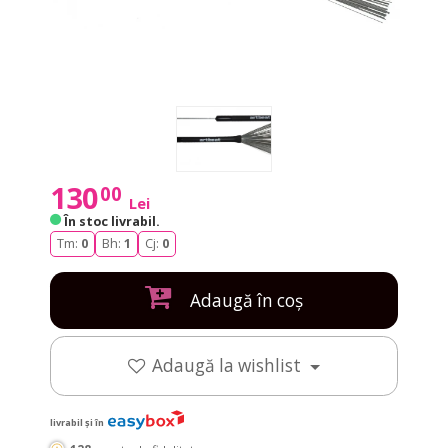
130
00
Lei
În stoc livrabil
.
Tm:
0
Bh:
1
Cj:
0
Adaugă în coș
Adaugă la wishlist
livrabil și în