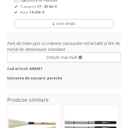
128
puncte de fidelitate
Transport
17 - 25 lei
Retur
14 zile
cere detalii
Perii de tobe-jazz cu mânere cauciucate retractabil și fire de
metal de dimensiune standard.
Citește mai mult
Cod articol: ARBSF1
Unitatea de vanzare: pereche
Produse similare
JB
Poly
JB
3
Brush
2