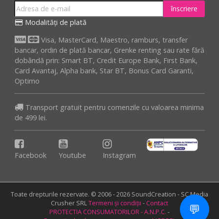
înscriere
Modalități de plată
Visa, MasterCard, Maestro, ramburs, transfer
bancar, ordin de plată bancar, Grenke renting sau rate fără
dobândă prin: Smart BT, Credit Europe Bank, First Bank,
Card Avantaj, Alpha bank, Star BT, Bonus Card Garanti,
Optimo
Transport gratuit pentru comenzile cu valoarea minima
de 499 lei.
Facebook
Youtube
Instagram
Toate drepturile rezervate. © 2006 - 2026 SoundCreation - SC Media
Crusher SRL
Termeni și condiții
-
Contact
💬
PROTECTIA CONSUMATORILOR - A.N.P.C.
-