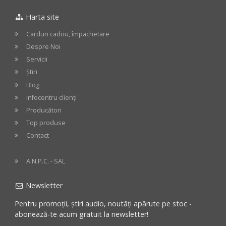
in
in
Harta site
cos
cos
Carduri cadou, împachetare
Despre Noi
Servicii
Știri
Blog
Infocentru clienți
Producători
Top produse
Contact
A.N.P.C. - SAL
Newsletter
Pentru promoții, știri audio, noutăți apărute pe stoc -
abonează-te acum gratuit la newsletter!