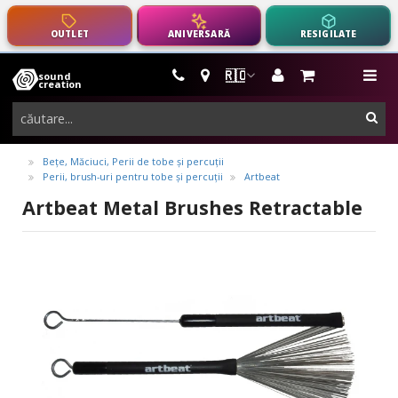
OUTLET
ANIVERSARĂ
RESIGILATE
🇷🇴
sound
instrumente
me
creation
muzicale,
cau
echipamente
pro-
Beţe, Măciuci, Perii de tobe și percuții
Perii, brush-uri pentru tobe și percuții
Artbeat
audio
Artbeat Metal Brushes Retractable