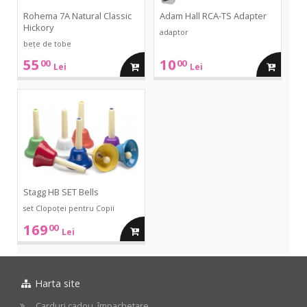
Rohema 7A Natural Classic
Adam Hall RCA-TS Adapter
Hickory
adaptor
bețe de tobe
55
10
00
00
adauga
adauga
Lei
Lei
in
in
HB
SET
Bells
cos
cos
Stagg HB SET Bells
set Clopoței pentru Copii
169
00
adauga
Lei
in
Harta site
cos
Carduri cadou, împachetare