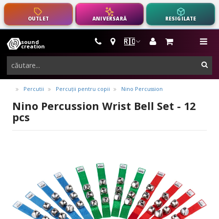
OUTLET
ANIVERSARĂ
RESIGILATE
🇷🇴
sound
instrumente
me
creation
muzicale,
cau
echipamente
pro-
Percutii
Percuții pentru copii
Nino Percussion
audio
Nino Percussion Wrist Bell Set - 12
pcs