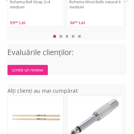
Rohema Bell Strap 2+4
Rohema Wrist Bells natural 6
Bo
medium
medium
Bo
Rohema
Rohema
BW
59
Lei
34
Lei
14
00
00
Bell
Wrist
PG
Strap
Bells
2+4
natural
medium
6
Evaluările clienţilor:
medium
scrieți un review
Alți clienți au mai cumpărat
7A
RCA-
Natural
TS
Classic
Adapter
Hickory