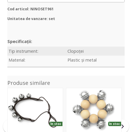
Cod articol: NINOSET961
Unitatea de vanzare: set
Specificații:
Tip instrument:
Clopoței
Material:
Plastic și metal
Produse similare
Bell
Wrist
BW
Strap
Bells
PG
2+4
natural
medium
6
medium
în stoc
în stoc