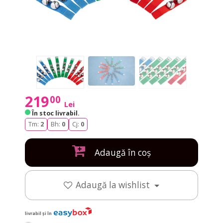
219
00
Lei
În stoc livrabil
.
Tm:
2
Bh:
0
Cj:
0
Adaugă în coș
Adaugă la wishlist
livrabil și în