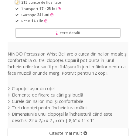
215
puncte de fidelitate
Transport
17 - 25 lei
Garanție
24 luni
Retur
14 zile
cere detalii
NINO® Percussion Wrist Bell are o curea din nailon moale și
confortabilă cu trei clopoței. Copiii îl pot purta în jurul
încheieturilor lor sau îl pot înfășura în jurul mâinilor pentru a
face muzică oriunde merg. Potrivit pentru 12 copii.
Clopoțel ușor din oțel
Elemente de fixare cu cârlig și buclă
Curele din nailon moi și confortabile
Trei clopoței pentru încheietura mâinii
Dimensiunile unui clopoțel la încheietură când este
deschis: 22 x 2,5 x 2 ,5 cm | 8,6“ x 1“ x 1“
Citește mai mult