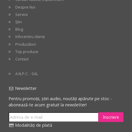
Despre Noi
Servicii
Știri
Blog
Infocentru clienți
Producători
Top produse
Contact
A.N.P.C. - SAL
Newsletter
Pentru promoții, știri audio, noutăți apărute pe stoc -
abonează-te acum gratuit la newsletter!
înscriere
Modalități de plată