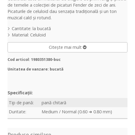
de temelie a colecției de picaturi Fender de zeci de ani.
Picaturile de celuloid dau senzația tradițională și un ton
muzical cald și rotund.
Cantitate: la bucată
Material: Celuloid
Citește mai mult
Cod articol: 1980351380-buc
Unitatea de vanzare: bucată
Specificații:
Tip de pană:
pană chitară
Duritate:
Medium / Normal (0.60 ➜ 0.80 mm)
Produse similare