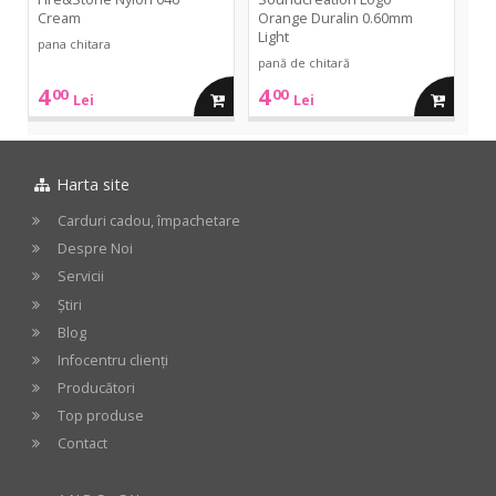
Cream
Orange Duralin 0.60mm
Light
pana chitara
pană de chitară
4
4
00
00
adauga
adauga
Lei
Lei
in
in
Harta site
cos
cos
Carduri cadou, împachetare
Despre Noi
Servicii
Știri
Blog
Infocentru clienți
Producători
Top produse
Contact