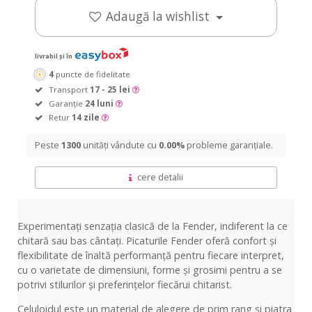
Adaugă la wishlist
livrabil și în
4
puncte de fidelitate
Transport
17 - 25 lei
Garanție
24 luni
Retur
14 zile
Peste
1300
unități vândute cu
0.00%
probleme garanțiale.
cere detalii
Experimentați senzația clasică de la Fender, indiferent la ce
chitară sau bas cântați. Picaturile Fender oferă confort și
flexibilitate de înaltă performanță pentru fiecare interpret,
cu o varietate de dimensiuni, forme și grosimi pentru a se
potrivi stilurilor și preferințelor fiecărui chitarist.
Celuloidul este un material de alegere de prim rang și piatra