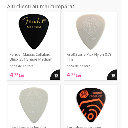
Alți clienți au mai cumpărat
Classic
Pick
Celluloid
Nylon
Black
0.73
351
mm
Shape
Medium
Fender Classic Celluloid
Fire&Stone Pick Nylon 0.73
Black 351 Shape Medium
mm
pană de chitară
pană de chitară
4
4
00
00
adauga
adauga
Lei
Lei
in
in
Nylon
Logo
046
Orange
Cream
Duralin
cos
cos
0.60mm
Light
Fire&Stone Nylon 046
Soundcreation Logo