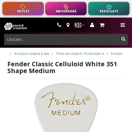
OUTLET
ANIVERSARĂ
RESIGILATE
🇷🇴
sound
instrumente
me
creation
muzicale,
cau
echipamente
pro-
Accesorii chitară și bas
Pene de chitară / Pickholder-e
Fender
audio
Fender Classic Celluloid White 351
Shape Medium