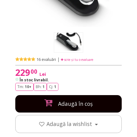
|
16 evaluări
scrie și tu o evaluare
229
00
Lei
În stoc livrabil
.
Tm:
10+
Bh:
1
Cj:
1
Adaugă în coș
Adaugă la wishlist