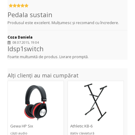
Pedala sustain
Produsul este excelent. Mulțumesc și recomand cu încredere.
Coza Daniela
08.07.2015, 19:04
ldsp1switch
Foarte multumită de produs. Livrare promptă.
Alți clienți au mai cumpărat
HP
KB-
Six
6
Gewa HP Six
Athletic KB-6
căști audio
stativ claviatură