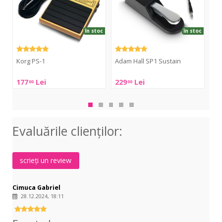
în stoc
în stoc
Korg PS-1
Adam Hall SP1 Sustain
Ya
Korg
Adam
Ya
177
Lei
229
Lei
22
00
00
PS-
Hall
FC-
1
SP1
5A
Sustain
Evaluările clienţilor:
scrieți un review
Cimuca Gabriel
28.12.2024, 18:11