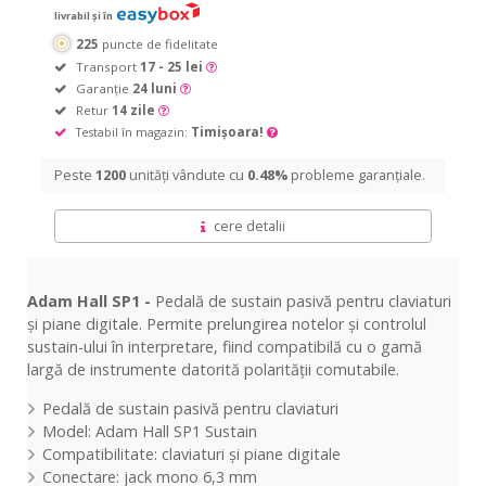
livrabil și în
225
puncte de fidelitate
Transport
17 - 25 lei
Garanție
24 luni
Retur
14 zile
Testabil în magazin:
Timișoara!
Peste
1200
unități vândute cu
0.48%
probleme garanțiale.
cere detalii
Adam Hall SP1 -
Pedală de sustain pasivă pentru claviaturi
și piane digitale. Permite prelungirea notelor și controlul
sustain-ului în interpretare, fiind compatibilă cu o gamă
largă de instrumente datorită polarității comutabile.
Pedală de sustain pasivă pentru claviaturi
Model: Adam Hall SP1 Sustain
Compatibilitate: claviaturi și piane digitale
Conectare: jack mono 6,3 mm