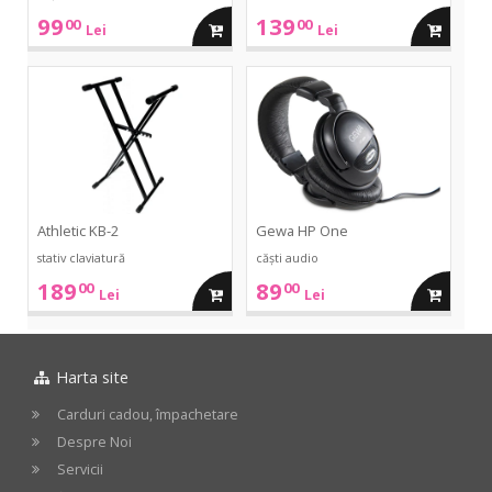
99
139
00
00
adauga
adauga
Lei
Lei
in
in
KB-
HP
2
One
cos
cos
Athletic KB-2
Gewa HP One
stativ claviatură
căști audio
189
89
00
00
adauga
adauga
Lei
Lei
in
in
Harta site
cos
cos
Carduri cadou, împachetare
Despre Noi
Servicii