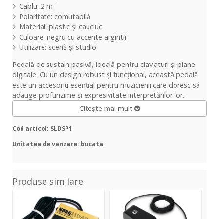
Cablu: 2 m
Polaritate: comutabilă
Material: plastic și cauciuc
Culoare: negru cu accente argintii
Utilizare: scenă și studio
Pedală de sustain pasivă, ideală pentru claviaturi și piane
digitale. Cu un design robust și funcțional, această pedală
este un accesoriu esențial pentru muzicienii care doresc să
adauge profunzime și expresivitate interpretărilor lor..
Citește mai mult
Cod articol: SLDSP1
Unitatea de vanzare: bucata
Produse similare
PS-
SP1
FC-
1
Sustain
5A