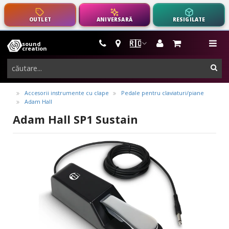
OUTLET
ANIVERSARĂ
RESIGILATE
🇷🇴
sound
instrumente
me
creation
muzicale,
cau
echipamente
pro-
Accesorii instrumente cu clape
Pedale pentru claviaturi/piane
Adam Hall
audio
Adam Hall SP1 Sustain