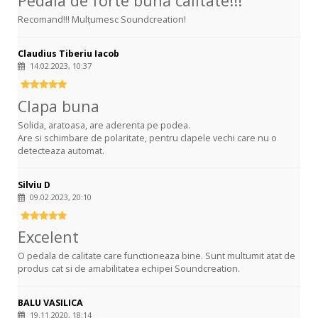
Pedala de forte bună calitate!!!
Recomand!!! Mulțumesc Soundcreation!
Claudius Tiberiu Iacob
14.02.2023, 10:37
Clapa buna
Solida, aratoasa, are aderenta pe podea.
Are si schimbare de polaritate, pentru clapele vechi care nu o
detecteaza automat.
Silviu D
09.02.2023, 20:10
Excelent
O pedala de calitate care functioneaza bine. Sunt multumit atat de
produs cat si de amabilitatea echipei Soundcreation.
BALU VASILICA
19.11.2020, 18:14