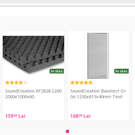
RF2828
Basotect
A
S200
G+
P
2000x1000x60
Gri
S
1230x615x40mm
R
Tesit
4
în stoc
în stoc
E
SoundCreation RF2828 S200
SoundCreation Basotect G+
2000x1000x60
Gri 1230x615x40mm Tesit
G
SoundCreation
SoundCreation
A
159
Lei
168
Lei
00
00
RF2828
Basotect
A
S200
G+
P
2000x1000x60
Gri