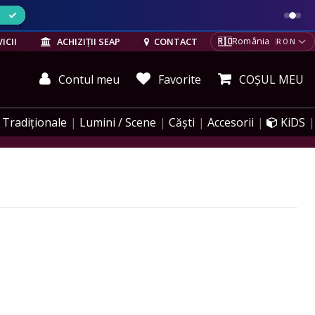
ELE
🇷🇴
ICII
ACHIZIȚII SEAP
CONTACT
România
RON
Contul meu
Favorite
COȘUL MEU
Tradiționale
Lumini / Scene
Căști
Accesorii
KiDS