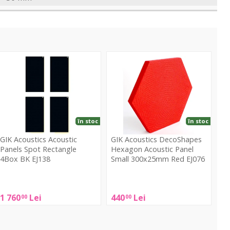
coustic
DecoShapes
anels
Hexagon
pot
Acoustic
ectangle
Panel
Box
Small
BK
300x25mm
în stoc
în stoc
J138
Red
GIK Acoustics Acoustic
GIK Acoustics DecoShapes
EJ076
Panels Spot Rectangle
Hexagon Acoustic Panel
4Box BK EJ138
Small 300x25mm Red EJ076
IK
GIK
coustics
Acoustics
1 760
Lei
440
Lei
00
00
coustic
DecoShapes
anels
Hexagon