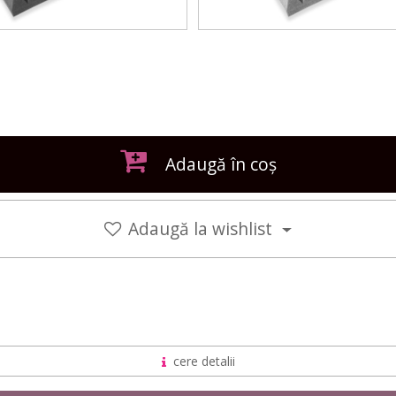
Deschis
Adaugă în coș
Adaugă la wishlist
cere detalii