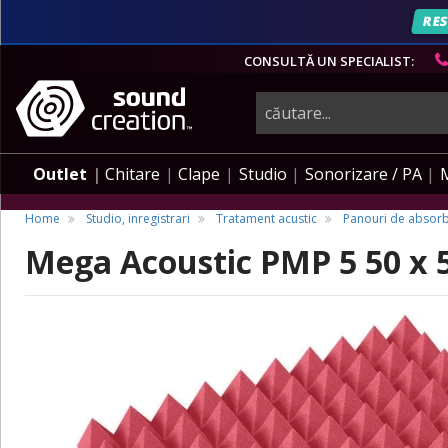
RES
CONSULTĂ UN SPECIALIST:
instrumente
muzicale,
Outlet
Chitare
Clape
Studio
Sonorizare / PA
echipamente
Home
Studio, inregistrari
Tratament acustic
Panouri de absorb
Mega Acoustic PMP 5 50 x 
pro-
audio