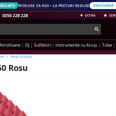
IGILATE
PRODUSE CA NOI • LA PREȚURI REDUSE
DESCOPERĂ
DESCOPERĂ
VEZI OFERT
0356 228 228
EXTRA
SERV
cauta
Microfoane
DJ
Suflători
Instrumente cu Arcuș
Tobe
tie
Mega Acoustic
50 Rosu