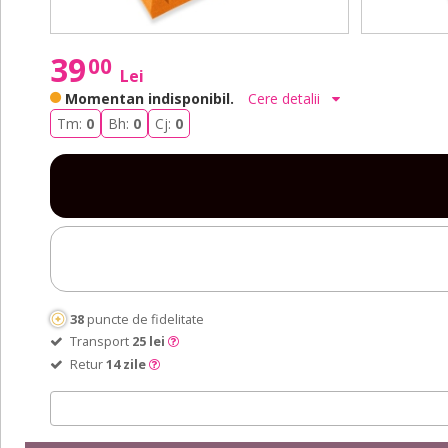
39
00
Lei
Momentan indisponibil.
Cere detalii
Tm:
0
Bh:
0
Cj:
0
38
puncte de fidelitate
Transport
25 lei
Retur
14 zile