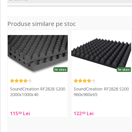
Produse similare pe stoc
RF2828
RF2828
S200
S200
2000x1000x40
960x960x65
în stoc
în stoc
SoundCreation RF2828 S200
SoundCreation RF2828 S200
2000x1000x40
960x960x65
SoundCreation
SoundCreation
115
Lei
122
Lei
00
00
RF2828
RF2828
S200
S200
2000x1000x40
960x960x65