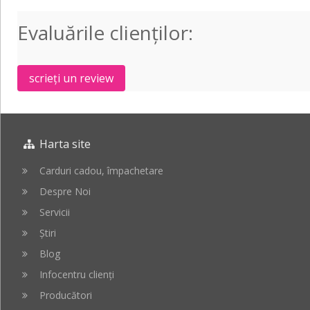
Evaluările clienţilor:
scrieți un review
Harta site
Carduri cadou, împachetare
Despre Noi
Servicii
Știri
Blog
Infocentru clienți
Producători