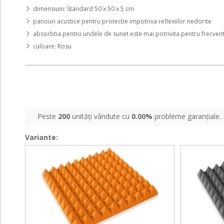
dimensiuni: Standard 50 x 50 x 5 cm
panouri acustice pentru protectie impotriva reflexiilor nedorite
absorbtia pentru undele de sunet este mai potrivita pentru frecvent
culoare: Rosu
Peste
200
unități vândute cu
0.00%
probleme garanțiale.
Variante:
PMP
PMP
PMP
PMP
5
5
5
5
50
50
50
50
x
x
x
x
50
50
50
50
Portocaliu
Grafit
Portocaliu
Grafit