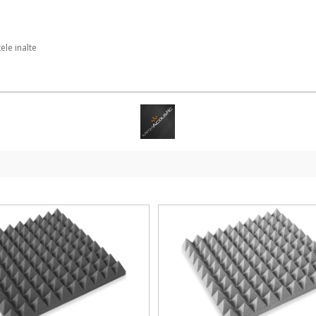
ele inalte
PMP
PMP
5
5
50
50
x
x
50
50
Gri
Gri
Deschis