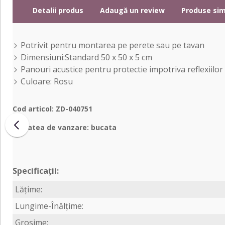
Detalii produs
Adaugă un review
Produse sim
Potrivit pentru montarea pe perete sau pe tavan
Dimensiuni:Standard 50 x 50 x 5 cm
Panouri acustice pentru protectie impotriva reflexiilor
Culoare: Rosu
Cod articol: ZD-040751
Unitatea de vanzare: bucata
Specificații:
Lățime:
Lungime-Înălțime:
Grosime: