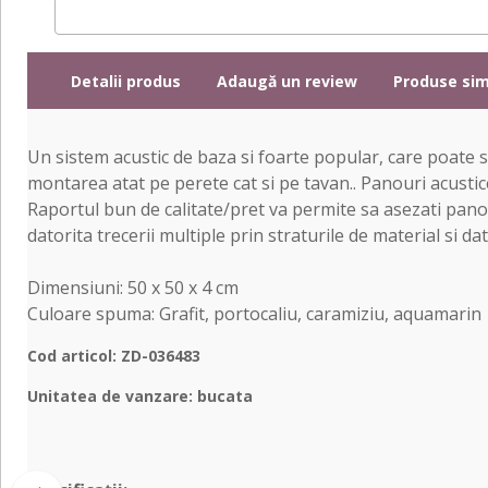
Detalii produs
Adaugă un review
Produse sim
Un sistem acustic de baza si foarte popular, care poate se
montarea atat pe perete cat si pe tavan.. Panouri acustic
Raportul bun de calitate/pret va permite sa asezati pano
datorita trecerii multiple prin straturile de material si d
Dimensiuni: 50 x 50 x 4 cm
Culoare spuma: Grafit, portocaliu, caramiziu, aquamarin
Cod articol: ZD-036483
Unitatea de vanzare: bucata