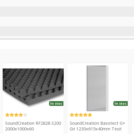
RF2828
Basotect
A
S200
G+
P
2000x1000x60
Gri
S
1230x615x40mm
R
Tesit
4
în stoc
în stoc
E
SoundCreation RF2828 S200
SoundCreation Basotect G+
2000x1000x60
Gri 1230x615x40mm Tesit