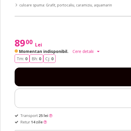
culoare spuma: Grafit, portocaliu, caramiziu, aquamarin
89
00
Lei
Momentan indisponibil.
Cere detalii
Tm:
0
Bh:
0
Cj:
0
Transport
25 lei
Retur
14 zile