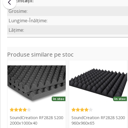
Specificații:
Grosime:
Lungime-Înălțime:
Lățime:
Produse similare pe stoc
RF2828
RF2828
S200
S200
2000x1000x40
960x960x65
în stoc
în stoc
SoundCreation RF2828 S200
SoundCreation RF2828 S200
2000x1000x40
960x960x65