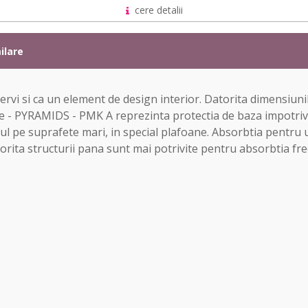
cere detalii
ilare
rvi si ca un element de design interior. Datorita dimensiunilo
e - PYRAMIDS - PMK A reprezinta protectia de baza impotriva r
ul pe suprafete mari, in special plafoane. Absorbtia pentru
atorita structurii pana sunt mai potrivite pentru absorbtia fre