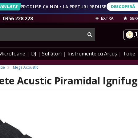
IGILATE
PRODUSE CA NOI • LA PREȚURI REDUSE
DESCOPERĂ
DESCOPERĂ
VEZI OFERT
0356 228 228
EXTRA
SERV
1
cauta
pu
Microfoane
DJ
Suflători
Instrumente cu Arcuș
Tobe
tie
Mega Acoustic
te Acustic Piramidal Ignifug