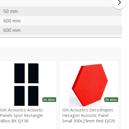
50 mm
600 mm
600 mm
coustic
DecoShapes
anels
Hexagon
pot
Acoustic
ectangle
Panel
Box
Small
BK
300x25mm
în stoc
în stoc
J138
Red
GIK Acoustics Acoustic
GIK Acoustics DecoShapes
EJ076
Panels Spot Rectangle
Hexagon Acoustic Panel
4Box BK EJ138
Small 300x25mm Red EJ076