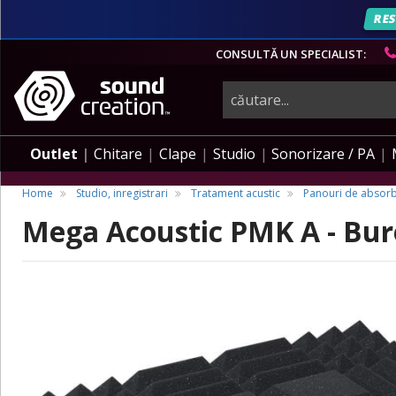
RES
CONSULTĂ UN SPECIALIST:
instrumente
muzicale,
Outlet
Chitare
Clape
Studio
Sonorizare / PA
echipamente
Home
Studio, inregistrari
Tratament acustic
Panouri de absorb
Mega Acoustic PMK A - Bure
pro-
audio