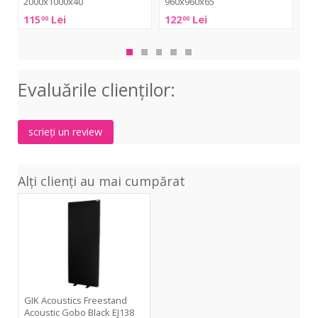
2000x1000x40
960x960x65
20
115
Lei
122
Lei
15
00
00
SoundCreation
SoundCreation
Sou
RF2828
RF2828
RF2
S200
S200
S20
2000x1000x40
960x960x65
200
Evaluările clienţilor:
scrieți un review
Alți clienți au mai cumpărat
Freestand
Acoustic
Gobo
Black
EJ138
GIK Acoustics Freestand
Acoustic Gobo Black EJ138