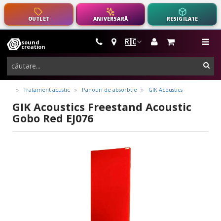
OUTLET
ANIVERSARĂ
RESIGILATE
🇷🇴
sound
instrumente
me
creation
muzicale,
cau
echipamente
pro-
Tratament acustic
Panouri de absorbtie
GIK Acoustics
audio
GIK Acoustics Freestand Acoustic
Gobo Red EJ076