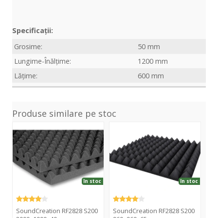
Specificații:
Grosime:
50 mm
Lungime-Înălțime:
1200 mm
Lățime:
600 mm
Produse similare pe stoc
RF2828
RF2828
RF2
S200
S200
S20
2000x1000x40
960x960x65
200
în stoc
în stoc
SoundCreation RF2828 S200
SoundCreation RF2828 S200
So