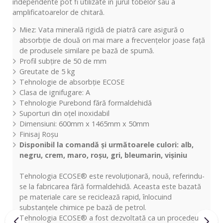
independente pot fi utilizate în jurul tobelor sau a
amplificatoarelor de chitară.
Miez: Vata minerală rigidă de piatră care asigură o
absorbție de două ori mai mare a frecvențelor joase față
de produsele similare pe bază de spumă.
Profil subțire de 50 de mm
Greutate de 5 kg
Tehnologie de absorbție ECOSE
Clasa de ignifugare: A
Tehnologie Purebond fără formaldehidă
Suporturi din oțel inoxidabil
Dimensiuni: 600mm x 1465mm x 50mm
Finisaj Roșu
Disponibil la comandă și următoarele culori: alb,
negru, crem, maro, roșu, gri, bleumarin, vișiniu
Tehnologia ECOSE® este revoluționară, nouă, referindu-
se la fabricarea fără formaldehidă. Aceasta este bazată
pe materiale care se reciclează rapid, înlocuind
substanțele chimice pe bază de petrol.
Tehnologia ECOSE® a fost dezvoltată ca un procedeu