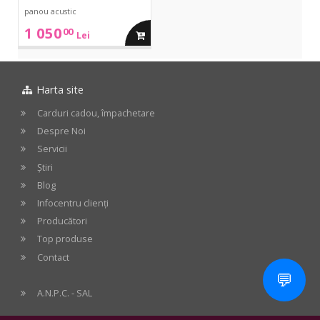
panou acustic
1 050
00
adauga
Lei
in
Harta site
cos
Carduri cadou, împachetare
Despre Noi
Servicii
Știri
Blog
Infocentru clienți
Producători
Top produse
Contact
💬
A.N.P.C. - SAL