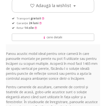
Adaugă la wishlist
Transport
gratuit
Garanție
24 luni
Retur
14 zile
cere detalii
Panou acustic mobil ideal pentru orice cameră în care
panourile montate pe perete nu pot fi utilizate sau pentru
încăperi cu scopuri multiple. Acoperă în mod facil 1465 mm
de spațiu vertical pe perete, făcându-l o soluție ideală
pentru puncte de reflecție sonoră sau pentru a ajuta la
controlul asupra ambianței sonice dintr-o încăpere.
Pentru camerele de ascultare, camerele de control și
teatrele de acasă, gobo-urile acustice sunt o soluție
elegantă atunci când sunt utilizate în fața ușilor și a
ferestrelor. În studiourile de înregistrare, panourile acustice