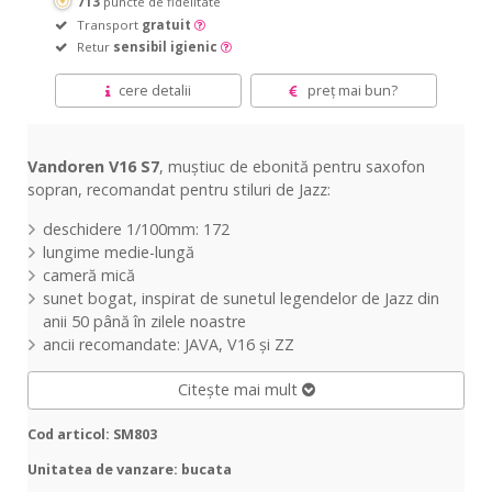
713
puncte de fidelitate
Transport
gratuit
Retur
sensibil igienic
cere detalii
preț mai bun?
Vandoren V16 S7
, muștiuc de ebonită pentru saxofon
sopran, recomandat pentru stiluri de Jazz:
deschidere 1/100mm: 172
lungime medie-lungă
cameră mică
sunet bogat, inspirat de sunetul legendelor de Jazz din
anii 50 până în zilele noastre
ancii recomandate: JAVA, V16 și ZZ
Citește mai mult
Cod articol: SM803
Unitatea de vanzare: bucata