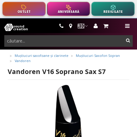
OUTLET
ANIVERSARĂ
RESIGILATE
🇷🇴
sound
instrumente
me
creation
muzicale,
cau
echipamente
pro-
Muștiucuri saxofoane și clarinete
Muștiucuri Saxofon Sopran
Vandoren
audio
Vandoren V16 Soprano Sax S7