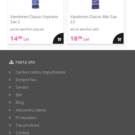
Vandoren Classic Soprano
Vandoren Classic Alto Sax
Sax 2
2.5
ancie saxofon sopran
ancie saxofon alto
14
18
00
00
adauga
adauga
Lei
Lei
in
in
Harta site
cos
cos
Carduri cadou, împachetare
Despre Noi
Servicii
Știri
Blog
Infocentru clienți
Producători
Top produse
Contact