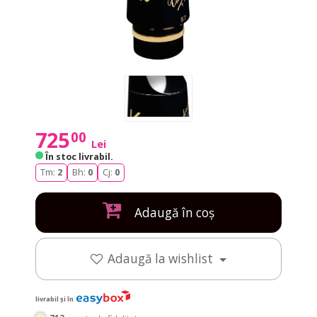
725
00
Lei
În stoc livrabil
.
Tm:
2
Bh:
0
Cj:
0
Adaugă în coș
Adaugă la wishlist
livrabil și în