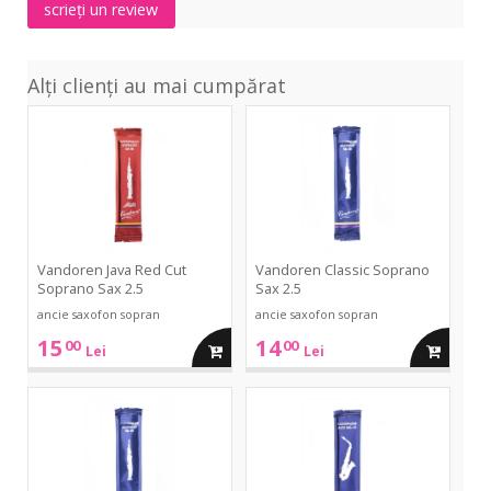
scrieți un review
Alți clienți au mai cumpărat
Java
Classic
Red
Soprano
Cut
Sax
Soprano
2.5
Sax
2.5
Vandoren Java Red Cut
Vandoren Classic Soprano
Soprano Sax 2.5
Sax 2.5
ancie saxofon sopran
ancie saxofon sopran
15
14
00
00
adauga
adauga
Lei
Lei
in
in
Classic
Classic
Soprano
Alto
Sax
Sax
cos
cos
2
2.5