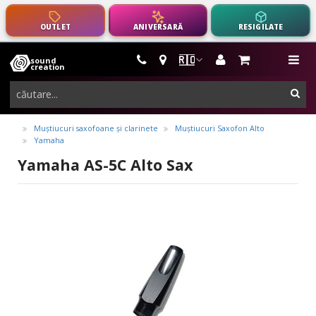
OUTLET
ANIVERSARĂ
RESIGILATE
🇷🇴
sound
instrumente
me
creation
muzicale,
cau
echipamente
pro-
Muștiucuri saxofoane și clarinete
Muștiucuri Saxofon Alto
Yamaha
audio
Yamaha AS-5C Alto Sax