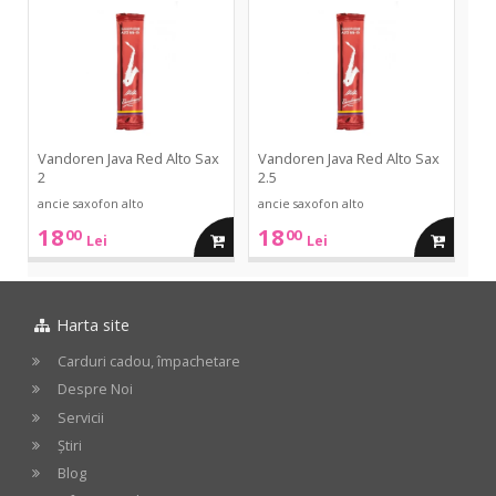
in
in
Java
Java
Red
Red
Alto
Alto
cos
cos
Sax
Sax
2
2.5
Vandoren Java Red Alto Sax
Vandoren Java Red Alto Sax
2
2.5
ancie saxofon alto
ancie saxofon alto
18
18
00
00
adauga
adauga
Lei
Lei
in
in
Harta site
cos
cos
Carduri cadou, împachetare
Despre Noi
Servicii
Știri
Blog