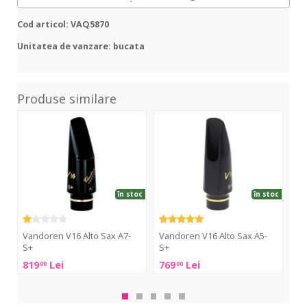
Cod articol: VAQ5870
Unitatea de vanzare: bucata
Produse similare
V16
V16
AS-
Alto
Alto
5C
Sax
Sax
Alt
A7-
A5-
Sax
S+
S+
în stoc
în stoc
Ya
Vandoren V16 Alto Sax A7-
Vandoren V16 Alto Sax A5-
Ya
S+
S+
AS-
819
Lei
769
Lei
19
00
00
5C
Vandoren
Vandoren
Alt
V16
V16
Sax
Alto
Alto