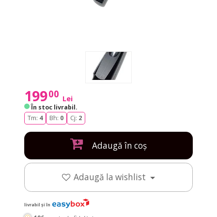
199
00
Lei
În stoc livrabil
.
Tm:
4
Bh:
0
Cj:
2
Adaugă în coș
Adaugă la wishlist
livrabil și în