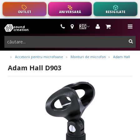
OUTLET
ANIVERSARĂ
RESIGILATE
🇷🇴
sound
instrumente
me
creation
muzicale,
cau
echipamente
pro-
Accesorii pentru microfoane
Monturi de microfon
Adam Hall
audio
Adam Hall D903