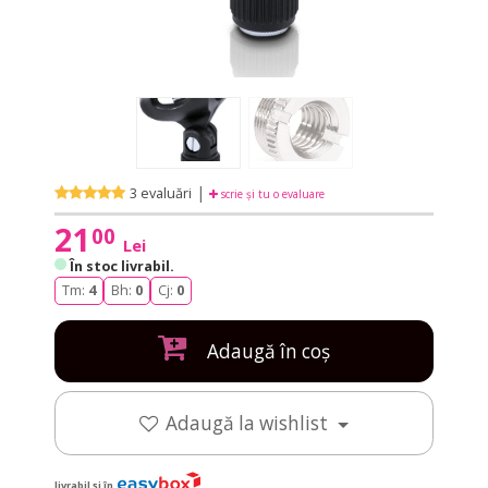
|
3 evaluări
scrie și tu o evaluare
21
00
Lei
În stoc livrabil
.
Tm:
4
Bh:
0
Cj:
0
Adaugă în coș
Adaugă la wishlist
livrabil și în