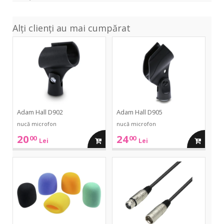
Alți clienți au mai cumpărat
D902
D905
Adam Hall D902
Adam Hall D905
nucă microfon
nucă microfon
20
24
00
00
adauga
adauga
Lei
Lei
in
in
WS
3Star
40/50
Mic
Color
XLR
cos
cos
3m