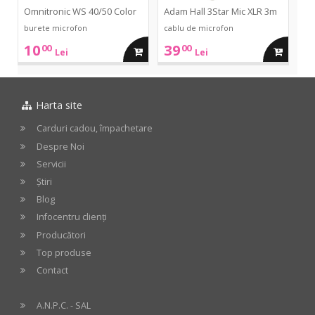
Omnitronic WS 40/50 Color
Adam Hall 3Star Mic XLR 3m
burete microfon
cablu de microfon
10
39
00
00
adauga
adauga
Lei
Lei
in
in
Harta site
cos
cos
Carduri cadou, împachetare
Despre Noi
Servicii
Știri
Blog
Infocentru clienți
Producători
Top produse
Contact
A.N.P.C. - SAL