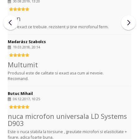
30.08.2019, 13:20
Bun
Face exact ce trebuie. rezistent și ține microfonul ferm.
Madarász Szabolcs
19.03.2018, 20:14
Multumit
Produsul este de calitate si exact asa cum ai nevoie.
Recomand.
Butuc Mihail
06.12.2017, 10:25
nuca microfon universala LD Systems
D903
Este o nuca stabila la torsiune , greutate microfon si elasticitate +
fixare, adica foarte buna.