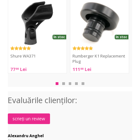
WA371
K1
K1
Replacement
Ext
Plug
Pip
în stoc
în stoc
Ru
Shure WA371
Rumberger K1 Replacement
Rum
Plug
K1
Shure
77
Lei
111
Lei
11
00
00
Ext
Rumberger
WA371
Pip
K1
Replacement
Plug
Evaluările clienţilor:
scrieți un review
Alexandru Anghel