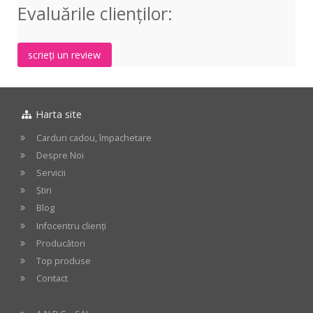
Evaluările clienţilor:
scrieți un review
Harta site
Carduri cadou, împachetare
Despre Noi
Servicii
Știri
Blog
Infocentru clienți
Producători
Top produse
Contact