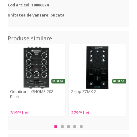
Cod articol: 10006874
Unitatea de vanzare: bucata
Produse similare
GNOME-
ZZMX-
GN
202
2
202
Black
Red
în stoc
în stoc
Omnitronic GNOME-202
Zzipp ZZMX-2
Om
Black
Re
Zzipp
Omnitronic
Omn
ZZMX-
319
Lei
279
Lei
33
00
00
GNOME-
GN
2
202
202
Black
Re