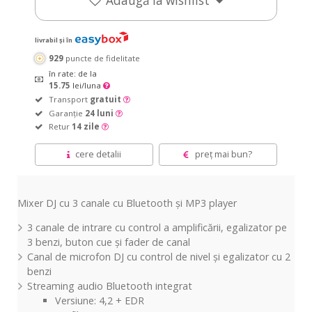
Adaugă la wishlist
livrabil și în
929
puncte de fidelitate
în rate: de la
15.75
lei/luna
Transport
gratuit
Garanție
24 luni
Retur
14 zile
cere detalii
preț mai bun?
Mixer DJ cu 3 canale cu Bluetooth și MP3 player
3 canale de intrare cu control a amplificării, egalizator pe
3 benzi, buton cue și fader de canal
Canal de microfon DJ cu control de nivel și egalizator cu 2
benzi
Streaming audio Bluetooth integrat
Versiune: 4,2 + EDR