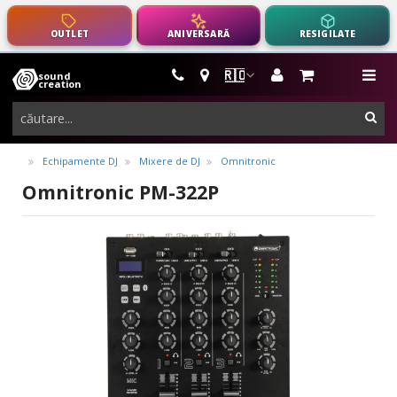
OUTLET
ANIVERSARĂ
RESIGILATE
🇷🇴
sound
instrumente
me
creation
muzicale,
cau
echipamente
pro-
Echipamente DJ
Mixere de DJ
Omnitronic
audio
Omnitronic PM-322P