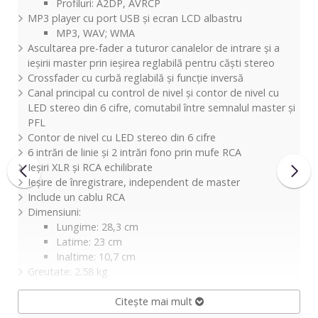
Profiluri: A2DP, AVRCP
MP3 player cu port USB și ecran LCD albastru
MP3, WAV; WMA
Ascultarea pre-fader a tuturor canalelor de intrare și a
ieșirii master prin ieșirea reglabilă pentru căști stereo
Crossfader cu curbă reglabilă și funcție inversă
Canal principal cu control de nivel și contor de nivel cu
LED stereo din 6 cifre, comutabil între semnalul master și
PFL
Contor de nivel cu LED stereo din 6 cifre
6 intrări de linie și 2 intrări fono prin mufe RCA
Ieșiri XLR și RCA echilibrate
Ieșire de înregistrare, independent de master
Include un cablu RCA
Dimensiuni:
Lungime: 28,3 cm
Latime: 23 cm
Inaltime: 10,7 cm
Greutate: 2.58 kg
Citește mai mult