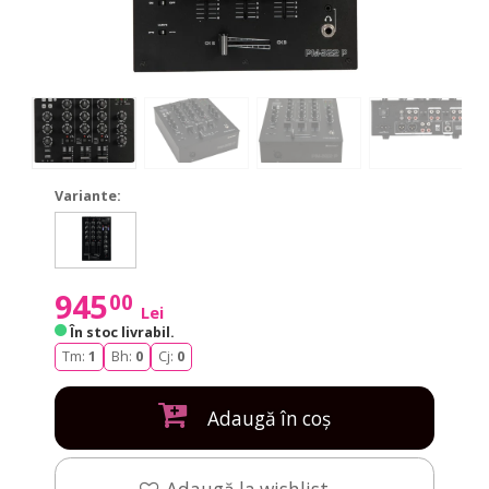
Variante:
PM-
PM-
311P
311P
945
00
Lei
În stoc livrabil
.
Tm:
1
Bh:
0
Cj:
0
Adaugă în coș