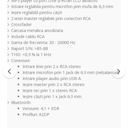
MP3 player cu port USB și ecran LCD albastru
Intrare reglabila pentru microfon prin mufa de 6,3 mm
Ieșire reglabilă pentru căști
2 iesiri master reglabile prin conectori RCA
Crossfader
Carcasa metalica anodizata
Include cablu RCA
Gama de frecventa: 20 - 20000 Hz
Raport S/N: >85 dB
THD: <0,5 % la 1 kHz
Conexiuni:
Intrare linie prin 2 x RCA stereo
Intrare microfon prin 1 Jack de 6.3 mm (nebalansat)
Intrare player audio prin USB-A
Ieșire master prin 2 x RCA stereo
Ieșire rec prin 1 x stereo RCA
Ieșire căști prin 1 x Jack 6.3 mm
Bluetooth:
Versiune: 4,1 + EDR
Profiluri: A2DP