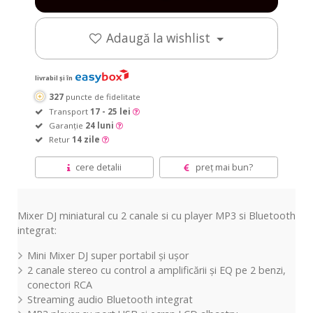
Adaugă la wishlist
livrabil și în
327
puncte de fidelitate
Transport
17 - 25 lei
Garanție
24 luni
Retur
14 zile
cere detalii
preț mai bun?
Mixer DJ miniatural cu 2 canale si cu player MP3 si Bluetooth
integrat:
Mini Mixer DJ super portabil și ușor
2 canale stereo cu control a amplificării și EQ pe 2 benzi,
conectori RCA
Streaming audio Bluetooth integrat