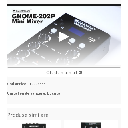
Citește mai mult
Cod articol: 10006888
Unitatea de vanzare: bucata
Produse similare
GNOME-
ZZMX-
GN