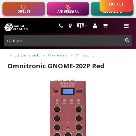
OUTLET
OUTLET
ANIVERSARĂ
RESIGILATE
🇷🇴
sound
instrumente
me
creation
muzicale,
cau
echipamente
pro-
Echipamente DJ
Mixere de DJ
Omnitronic
audio
Omnitronic GNOME-202P Red