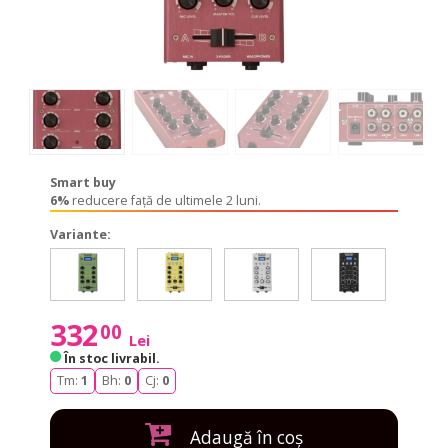
Smart buy
6%
reducere față de ultimele 2 luni.
Variante:
GNOME-
GNOME-
GNOME-
GNOME-
GNOME
GNOME-
GNOME-
GNOME-
GNOME-
GNOM
202P
202P
202P
202P
202
202P
202P
202P
202P
202
Green
Gold
Silver
Black
Green
Green
Gold
Silver
Black
Green
332
00
Lei
În stoc livrabil
.
Tm:
1
Bh:
0
Cj:
0
Adaugă în coș