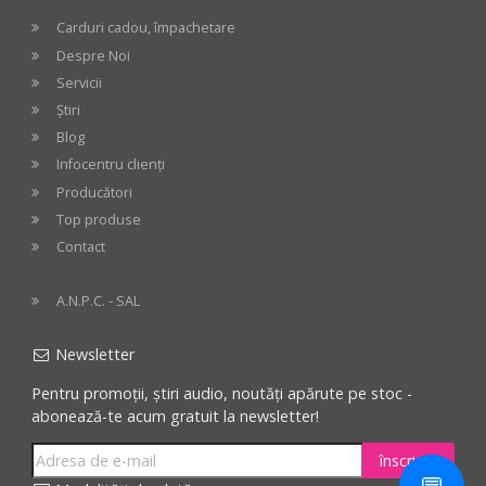
Carduri cadou, împachetare
Despre Noi
Servicii
Știri
Blog
Infocentru clienți
Producători
Top produse
Contact
A.N.P.C. - SAL
Newsletter
Pentru promoții, știri audio, noutăți apărute pe stoc -
abonează-te acum gratuit la newsletter!
înscriere