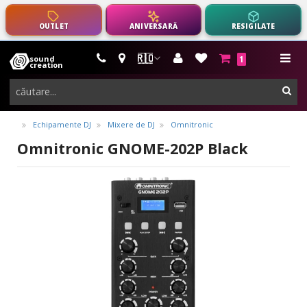
OUTLET
ANIVERSARĂ
RESIGILATE
🇷🇴
sound
1
instrumente
me
creation
muzicale,
cau
echipamente
pro-
Echipamente DJ
Mixere de DJ
Omnitronic
audio
Omnitronic GNOME-202P Black