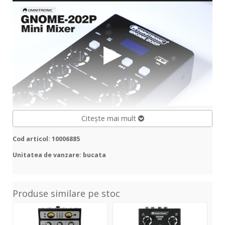
Citește mai mult
Cod articol: 10006885
Unitatea de vanzare: bucata
Produse similare pe stoc
TRM-
GNOME-
ZZ
222
202
2