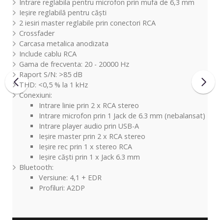
Intrare reglabila pentru microfon prin mufa de 6,3 mm
Ieșire reglabilă pentru căști
2 iesiri master reglabile prin conectori RCA
Crossfader
Carcasa metalica anodizata
Include cablu RCA
Gama de frecventa: 20 - 20000 Hz
Raport S/N: >85 dB
THD: <0,5 % la 1 kHz
Conexiuni:
Intrare linie prin 2 x RCA stereo
Intrare microfon prin 1 Jack de 6.3 mm (nebalansat)
Intrare player audio prin USB-A
Ieșire master prin 2 x RCA stereo
Ieșire rec prin 1 x stereo RCA
Ieșire căști prin 1 x Jack 6.3 mm
Bluetooth:
Versiune: 4,1 + EDR
Profiluri: A2DP