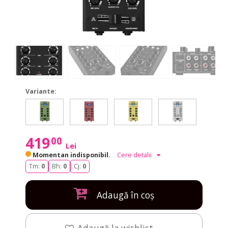
Variante:
GNOME-
GNOME-
GNOME-
GNOME-
GNOME
GNOME-
GNOME-
GNOME-
GNOME-
GNOM
202P
202P
202P
202P
202
202P
202P
202P
202P
202
Green
Red
Gold
Silver
Green
Green
Red
Gold
Silver
Green
419
00
Lei
Momentan indisponibil.
Cere detalii
Tm:
0
Bh:
0
Cj:
0
Adaugă în coș