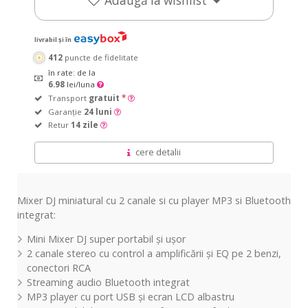
Adaugă la wishlist
livrabil și în
412
puncte de fidelitate
în rate: de la
6.98
lei/luna
Transport
gratuit
*
Garanție
24 luni
Retur
14 zile
cere detalii
Mixer DJ miniatural cu 2 canale si cu player MP3 si Bluetooth
integrat:
Mini Mixer DJ super portabil și ușor
2 canale stereo cu control a amplificării și EQ pe 2 benzi,
conectori RCA
Streaming audio Bluetooth integrat
MP3 player cu port USB și ecran LCD albastru