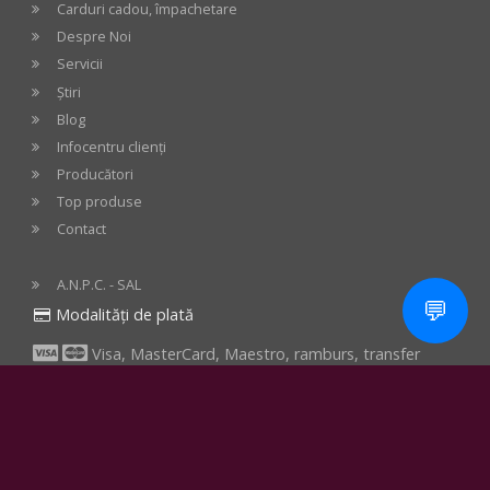
Carduri cadou, împachetare
Despre Noi
Servicii
Știri
Blog
Infocentru clienți
Producători
Top produse
Contact
A.N.P.C. - SAL
💬
Modalități de plată
Visa, MasterCard, Maestro, ramburs, transfer
bancar, ordin de plată bancar, Grenke renting sau rate fără
dobândă prin: Smart BT, Credit Europe Bank, First Bank,
Comandă
Card Avantaj, Alpha bank, Star BT, Bonus Card Garanti,
Optimo