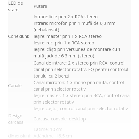
LED de
Putere
stare:
Intrare: linie prin 2 x RCA stereo
Intrare: microfon prin 1 mufă de 6,3 mm
(nebalansat)
Conexiuni:
Ieșire: master prin 1 x RCA stereo
Ieșire: rec. prin 1 x RCA stereo
Ieșire: căști prin versiunea de montare cu 1
mufă jack de 6,3 mm (stereo).
Canal de intrare: 2 x stereo prin RCA, control
canal prin selector rotativ, EQ pentru controlul
tonului cu 2 benzi
Canal microfon: 1 x mono prin mufă, control
Canale:
canal prin selector rotativ
Ieșire master: 1 x stereo prin RCA, control canal
prin selector rotativ
Ieșire căști: , control canal prin selector rotativ
Design
Carcasa consolei desktop
carcasa:
Latime: 10 cm
dimensiuni:
Adâncime: 16,5 cm