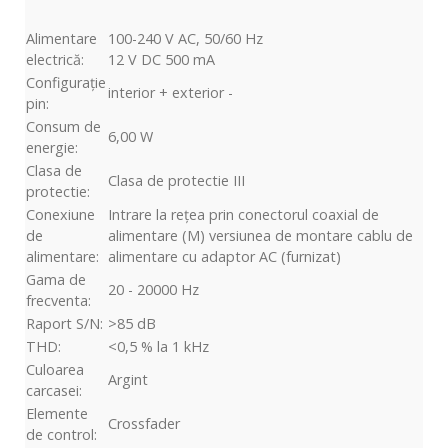
Alimentare
100-240 V AC, 50/60 Hz
electrică:
12 V DC 500 mA
Configurație
interior + exterior -
pin:
Consum de
6,00 W
energie:
Clasa de
Clasa de protectie III
protectie:
Conexiune
Intrare la rețea prin conectorul coaxial de
de
alimentare (M) versiunea de montare cablu de
alimentare:
alimentare cu adaptor AC (furnizat)
Gama de
20 - 20000 Hz
frecventa:
Raport S/N:
>85 dB
THD:
<0,5 % la 1 kHz
Culoarea
Argint
carcasei:
Elemente
Crossfader
de control: