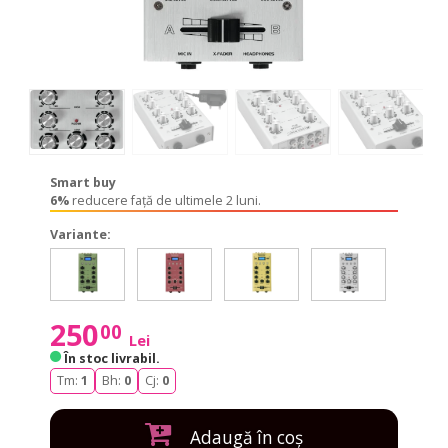
Smart buy
6%
reducere față de ultimele 2 luni.
Variante:
GNOME-
GNOME-
GNOME-
GNOME-
GNOME
GNOME-
GNOME-
GNOME-
GNOME-
GNOM
202P
202P
202P
202P
202P
202P
202P
202P
202P
202P
Green
Red
Gold
Silver
Black
Green
Red
Gold
Silver
Black
250
00
Lei
În stoc livrabil
.
Tm:
1
Bh:
0
Cj:
0
Adaugă în coș