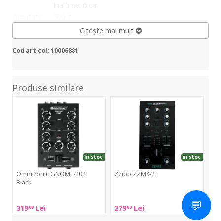
Inaltime: 6 cm
Greutate:
500 g
Citește mai mult
Cod articol: 10006881
Produse similare
GNOME-
ZZMX-
PM
202
2
322
Black
în stoc
în stoc
Omnitronic GNOME-202
Zzipp ZZMX-2
Om
Black
Zzipp
Omn
💬
Omnitronic
ZZMX-
PM
319
Lei
279
Lei
94
00
00
GNOME-
2
322