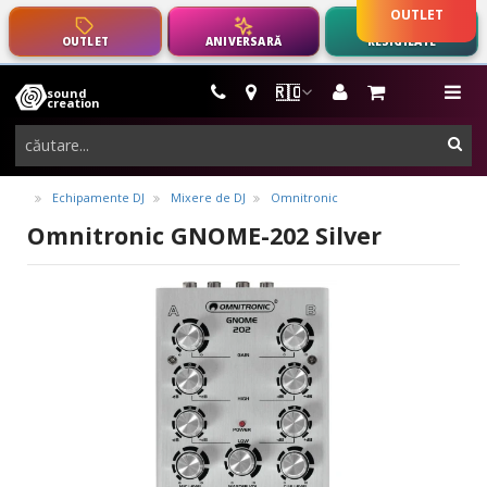
OUTLET
OUTLET
ANIVERSARĂ
RESIGILATE
🇷🇴
sound
instrumente
me
creation
muzicale,
cau
echipamente
pro-
Echipamente DJ
Mixere de DJ
Omnitronic
audio
Omnitronic GNOME-202 Silver