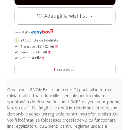
Adaugă la wishlist
livrabil și în
246
puncte de fidelitate
Transport
17 - 25 lei
Garanție
24 luni
Retur
14 zile
cere detalii
Omnitronic GNOME este un mixer DJ portabil în format
miniatural cu toate funcțiile esențiale pentru mixarea
spontană a două surse de sunet (MP3 player, smartphone,
laptop etc.). Pe lângă cele două intrări de linie stereo, sunt
disponibile conexiuni reglabile pentru microfon și căști. DJ-ii
vor fi încântați să folosească crossfader-ul cu funcționare
lină, egalizatorul cu 2 benzi pentru reglarea ușoară a