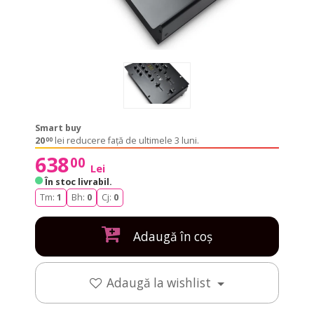
Smart buy
20
lei reducere față de ultimele 3 luni.
00
638
00
Lei
În stoc livrabil
.
Tm:
1
Bh:
0
Cj:
0
Adaugă în coș
Adaugă la wishlist