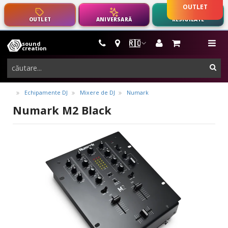
OUTLET
OUTLET
ANIVERSARĂ
RESIGILATE
🇷🇴
sound
instrumente
me
creation
muzicale,
cau
echipamente
pro-
Echipamente DJ
Mixere de DJ
Numark
audio
Numark M2 Black