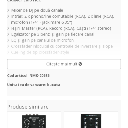
Mixer de DJ pe
două
canale
Intrări
: 2 x phono/line comutabile (RCA), 2 x linie (RCA),
microfon (1/4" - jack
mare
6.35")
Ieșiri
:
Master
(RCA), Record (RCA),
Căști
(1/4" stereo)
Egalizator pe 3 benzi
și
gain pe fiecare canal
EQ
și
gain pe canalul de microfon
Crossfader inlocuibil cu controale de inversare
și
slope
Cue-
ing
de
tip
crossfader-style
Citește mai mult
Cod articol: NMK-20636
Unitatea de vanzare: bucata
Produse similare
GNOME-
ZZMX-
M2
202
2
Bla
Black