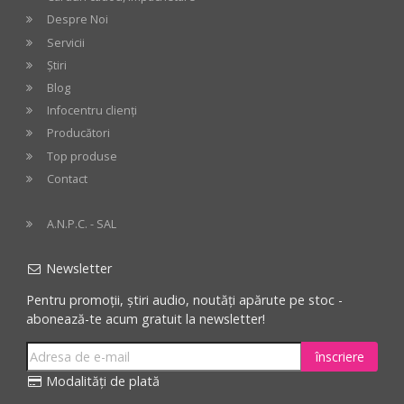
Despre Noi
Servicii
Știri
Blog
Infocentru clienți
Producători
Top produse
Contact
A.N.P.C. - SAL
Newsletter
Pentru promoții, știri audio, noutăți apărute pe stoc -
abonează-te acum gratuit la newsletter!
înscriere
Modalități de plată