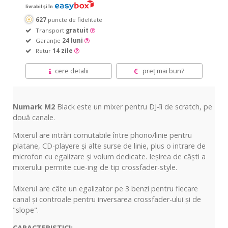
livrabil și în
627
puncte de fidelitate
Transport
gratuit
Garanție
24 luni
Retur
14 zile
cere detalii
preț mai bun?
Numark M2
Black este un mixer pentru DJ-
îi
de scratch, pe
două
canale.
Mixerul are
intrări
comutabile
între
phono/linie pentru
platane, CD-playere
și
alte surse de linie,
plus
o
intrare
de
microfon cu egalizare
și
volum dedicate.
Ieșirea
de
căști
a
mixerului permite cue-
ing
de
tip
crossfader-style.
Mixerul are
câte
un egalizator pe 3 benzi pentru fiecare
canal
și
controale pentru inversarea crossfader-ului
și
de
"slope".
CARACTERISTICI: