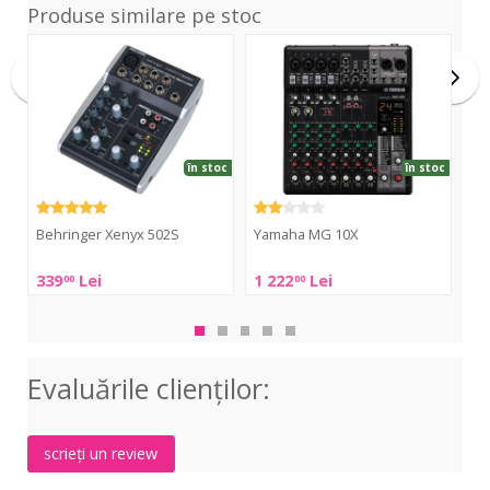
Produse similare pe stoc
Xenyx
MG
Con
502S
10X
802
US
în stoc
în stoc
Behringer Xenyx 502S
Yamaha MG 10X
Wh
US
Behringer
Yamaha
339
Lei
1 222
Lei
43
00
00
Wha
Xenyx
MG
Pro
502S
10X
Con
802
Evaluările clienţilor:
US
scrieți un review