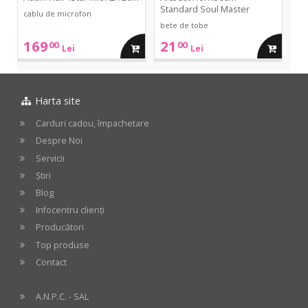
Standard Soul Master
cablu de microfon
bete de tobe
169
21
00
00
adauga
adauga
Lei
Lei
in
in
Harta site
cos
cos
Carduri cadou, împachetare
Despre Noi
Servicii
Știri
Blog
Infocentru clienți
Producători
Top produse
Contact
A.N.P.C. - SAL