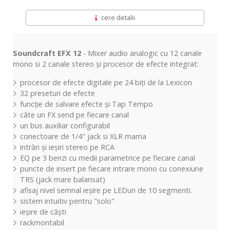
cere detalii
Soundcraft EFX 12
- Mixer audio analogic cu 12 canale
mono si 2 canale stereo și procesor de efecte integrat:
procesor de efecte digitale pe 24
biți
de
la
Lexicon
32 preseturi de efecte
funcție
de salvare efecte
și
T
ap
Tempo
câte un FX send pe fiecare canal
un bus auxiliar configurabil
conectoare de 1/4" jack si XLR mama
intrări
și
ieșiri
stereo pe RCA
EQ pe 3 benzi cu medii parametrice pe fiecare canal
puncte de insert pe fiecare intrare mono cu conexiune
TRS (jack mare balansat)
afisaj nivel semnal ieșire pe LEDuri de 10 segmenti.
sistem intuitiv pentru "solo"
ieșire de căști
rackmontabil