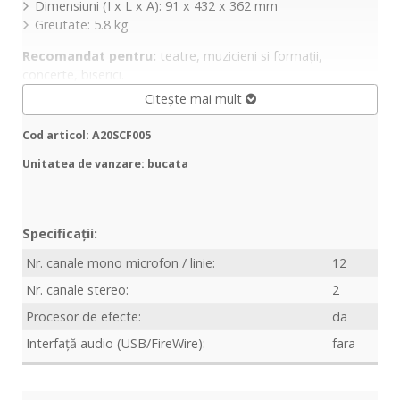
Dimensiuni (I x L x A): 91 x 432 x 362 mm
Greutate: 5.8 kg
Recomandat pentru:
teatre, muzicieni si formații,
concerte, biserici.
Citește mai mult
Cod articol: A20SCF005
Unitatea de vanzare: bucata
Specificații:
Nr. canale mono microfon / linie:
12
Nr. canale stereo:
2
Procesor de efecte:
da
Interfață audio (USB/FireWire):
fara