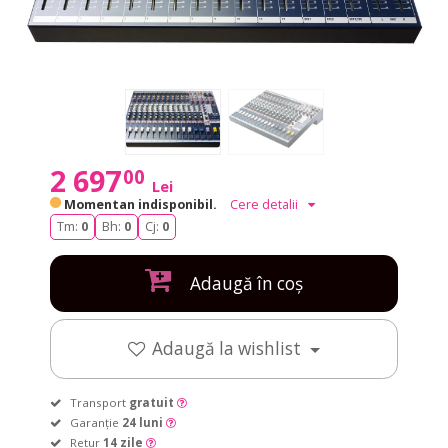
2 697
00
Lei
Momentan indisponibil.
Cere detalii
Tm:
0
Bh:
0
Cj:
0
Adaugă în coș
Adaugă la wishlist
Transport
gratuit
Garanție
24 luni
Retur
14 zile