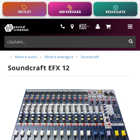
OUTLET
ANIVERSARĂ
RESIGILATE
🇷🇴
sound
instrumente
me
creation
muzicale,
cau
echipamente
pro-
Mixere audio
Mixere analogice
Soundcraft
audio
Soundcraft EFX 12