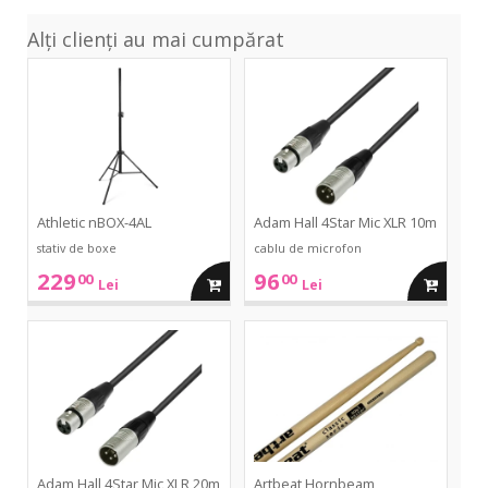
Alți clienți au mai cumpărat
nBOX-
4Star
4AL
Mic
XLR
10m
Athletic nBOX-4AL
Adam Hall 4Star Mic XLR 10m
stativ de boxe
cablu de microfon
229
96
00
00
adauga
adauga
Lei
Lei
in
in
4Star
Hornbeam
Mic
Standard
XLR
Soul
cos
cos
20m
Master
Adam Hall 4Star Mic XLR 20m
Artbeat Hornbeam