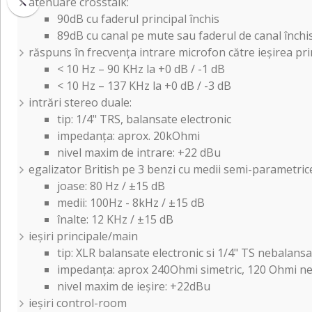
atenuare crosstalk:
90dB cu faderul principal închis
89dB cu canal pe mute sau faderul de canal închi
răspuns în frecvența intrare microfon către ieșirea pri
< 10 Hz – 90 KHz la +0 dB / -1 dB
< 10 Hz – 137 KHz la +0 dB / -3 dB
intrări stereo duale:
tip: 1/4" TRS, balansate electronic
impedanța: aprox. 20kOhmi
nivel maxim de intrare: +22 dBu
egalizator British pe 3 benzi cu medii semi-parametric
joase: 80 Hz / ±15 dB
medii: 100Hz - 8kHz / ±15 dB
înalte: 12 KHz / ±15 dB
ieșiri principale/main
tip: XLR balansate electronic si 1/4" TS nebalans
impedanța: aprox 240Ohmi simetric, 120 Ohmi n
nivel maxim de ieșire: +22dBu
ieșiri control-room