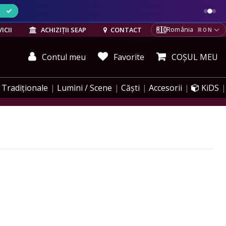
ELE
🇷🇴
ICII
ACHIZIȚII SEAP
CONTACT
România
RON
Contul meu
Favorite
COȘUL MEU
Tradiționale
Lumini / Scene
Căști
Accesorii
KiDS