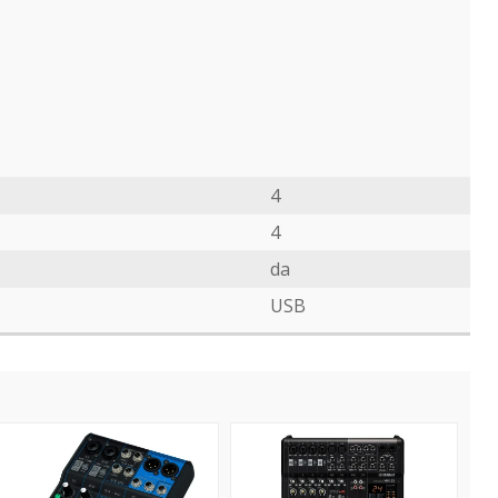
4
4
da
USB
MG
MG
6
12X