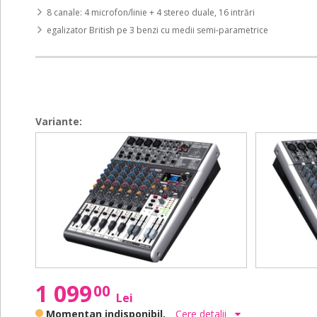
8 canale: 4 microfon/linie + 4 stereo duale, 16 intrări
egalizator British pe 3 benzi cu medii semi-parametrice
Variante:
Xenyx
Xenyx
Xenyx
Xenyx
X1204
X1222USB
X1204
X1222USB
USB
USB
1 099
00
Lei
Momentan indisponibil.
Cere detalii