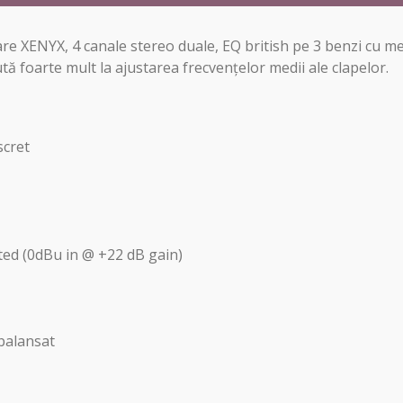
oare XENYX, 4 canale stereo duale, EQ british pe 3 benzi cu
tă foarte mult la ajustarea frecvențelor medii ale clapelor.
scret
ed (0dBu in @ +22 dB gain)
balansat