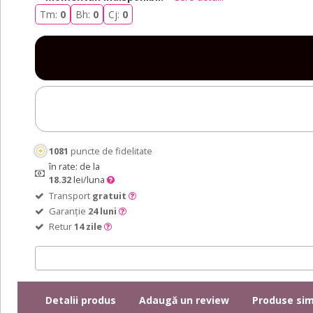
Tm:
0
Bh:
0
Cj:
0
1081
puncte de fidelitate
în rate: de la
18.32
lei/luna
Transport
gratuit
Garanție
24 luni
Retur
14 zile
Detalii produs
Adaugă un review
Produse sim