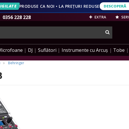
IGILATE
PRODUSE CA NOI • LA PREȚURI REDUSE
DESCOPERĂ
DESCOPERĂ
VEZI OFERT
0356 228 228
EXTRA
SERV
cauta
Microfoane
DJ
Suflători
Instrumente cu Arcuș
Tobe
e
Behringer
B