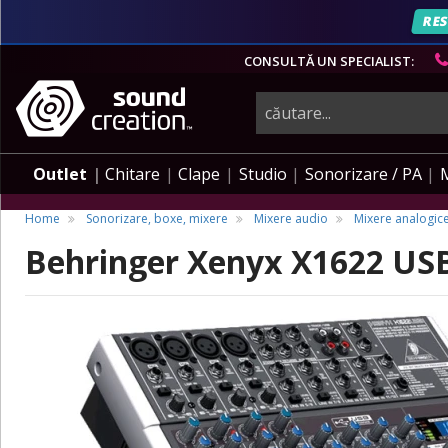
RES
CONSULTĂ UN SPECIALIST:
instrumente
muzicale,
Outlet
Chitare
Clape
Studio
Sonorizare / PA
echipamente
Home
Sonorizare, boxe, mixere
Mixere audio
Mixere analogic
Behringer Xenyx X1622 US
pro-
audio