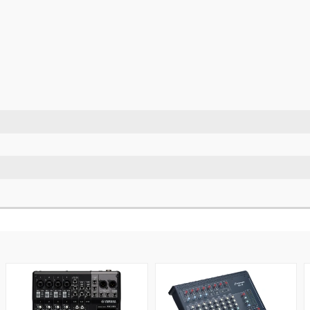
MG
C6-
10X
12
0