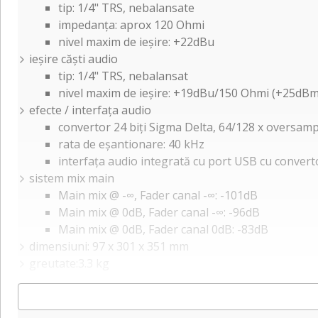
tip: 1/4" TRS, nebalansate
impedanța: aprox 120 Ohmi
nivel maxim de ieșire: +22dBu
ieșire căști audio
tip: 1/4" TRS, nebalansat
nivel maxim de ieșire: +19dBu/150 Ohmi (+25dBm
efecte / interfața audio
convertor 24 biți Sigma Delta, 64/128 x oversamp
rata de eșantionare: 40 kHz
interfața audio integrată cu port USB cu convert
sistem mix main
Main mix @ -∞, Fader canal -∞: -101dB
Main mix @ 0dB, Fader canal -∞: -96dB
Main mix @ 0dB, Fader canal 0dB: -83dB
dimensiuni: 97 x 301 x 351 mm
greutate:3.3 kg