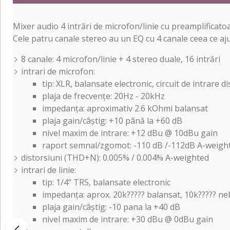
Mixer audio 4 intrări de microfon/linie cu preamplificat
Cele patru canale stereo au un EQ cu 4 canale ceea ce aju
8 canale: 4 microfon/linie + 4 stereo duale, 16 intrări
intrari de microfon:
tip: XLR, balansate electronic, circuit de intrare di
plaja de frecvențe: 20Hz - 20kHz
impedanța: aproximativ 2.6 kOhmi balansat
plaja gain/câștig: +10 până la +60 dB
nivel maxim de intrare: +12 dBu @ 10dBu gain
raport semnal/zgomot: -110 dB /-112dB A-weight
distorsiuni (THD+N): 0.005% / 0.004% A-weighted
intrari de linie:
tip: 1/4" TRS, balansate electronic
impedanța: aprox. 20k????? balansat, 10k????? ne
plaja gain/câștig: -10 pana la +40 dB
nivel maxim de intrare: +30 dBu @ 0dBu gain