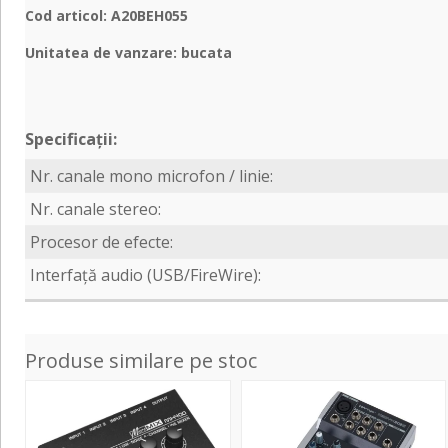
Cod articol: A20BEH055
Unitatea de vanzare: bucata
Specificații:
Nr. canale mono microfon / linie:
Nr. canale stereo:
Procesor de efecte:
Interfață audio (USB/FireWire):
Produse similare pe stoc
MICROMIX
Xenyx
MX400
502S