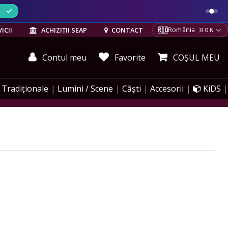
ELE
🇷🇴
ICII
ACHIZIȚII SEAP
CONTACT
România
RON
Contul meu
Favorite
COȘUL MEU
Tradiționale
Lumini / Scene
Căști
Accesorii
KiDS