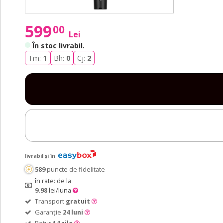
599
00
Lei
În stoc livrabil
.
Tm:
1
Bh:
0
Cj:
2
livrabil și în
589
puncte de fidelitate
în rate: de la
9.98
lei/luna
Transport
gratuit
Garanție
24 luni