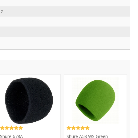
cos
Hz
78A
A58
RK
WS
Green
Sh
Shure 678A
Shure A58 WS Green