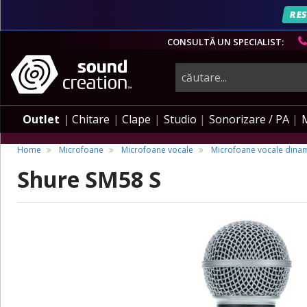
RES
CONSULTĂ UN SPECIALIST:
instrumente
muzicale,
Outlet
Chitare
Clape
Studio
Sonorizare / PA
echipamente
Home
Microfoane
Microfoane vocale
Microfoane vocale dina
Shure SM58 S
pro-
audio