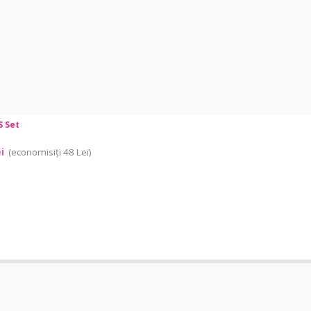
S Set
i
(economisiți 48 Lei)