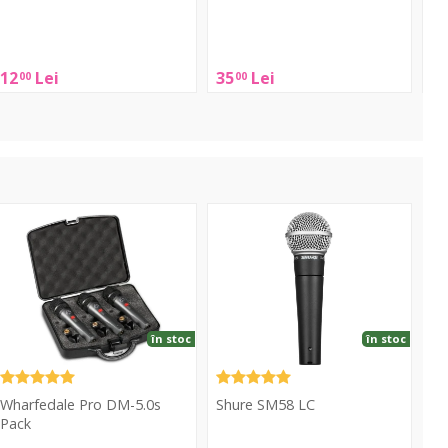
Sh
RK
Shure
Shure
678A
A58
12
Lei
35
Lei
2
00
00
WS
Green
DM-
SM58
.0s
LC
ack
în stoc
în stoc
Wharfedale Pro DM-5.0s
Shure SM58 LC
Pack