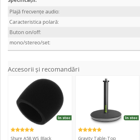
Specificații:
Plajă frecvențe audio:
Caracteristica polară:
Buton on/off:
mono/stereo/set:
Accesorii și recomandări
A58
Table-
WS
Top
Black
Microphone
Stand
01B
în stoc
în stoc
Shure A58 WS Black
Gravity Table-Top