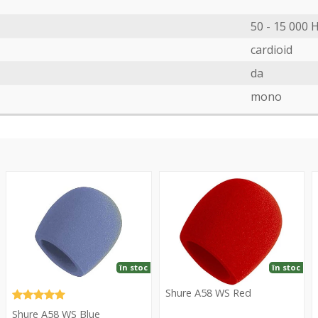
50 - 15 000 
cardioid
da
mono
A58
A58
6
WS
WS
Blue
Red
în stoc
în stoc
Shure A58 WS Red
Shure A58 WS Blue