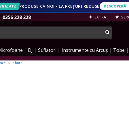
IGILATE
PRODUSE CA NOI • LA PREȚURI REDUSE
DESCOPERĂ
DESCOPERĂ
VEZI OFERT
0356 228 228
EXTRA
SERV
cauta
Microfoane
DJ
Suflători
Instrumente cu Arcuș
Tobe
mice
Shure