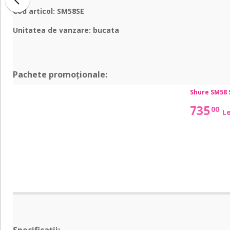
Cod articol: SM58SE
Unitatea de vanzare: bucata
Pachete promoționale:
SM58
Shure SM58 
SM58
S
S
735
00
Le
Set
Set