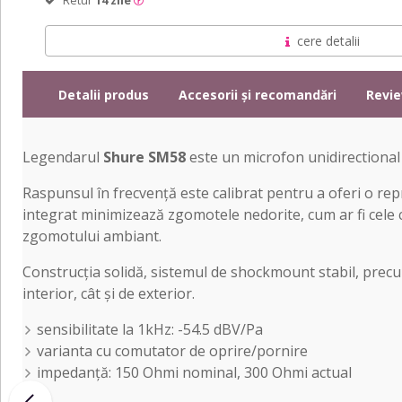
Retur
14 zile
cere detalii
Detalii produs
Accesorii și recomandări
Revie
Legendarul
Shure SM58
este un microfon unidirectional (
Raspunsul în frecvență este calibrat pentru a oferi o repr
integrat minimizează zgomotele nedorite, cum ar fi cele 
zgomotului ambiant.
Construcția solidă, sistemul de shockmount stabil, precum
interior, cât și de exterior.
sensibilitate la 1kHz: -54.5 dBV/Pa
varianta cu comutator de oprire/pornire
impedanță: 150 Ohmi nominal, 300 Ohmi actual