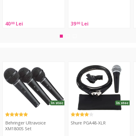
Shure
A58
Shure
WS
A58
40
Lei
39
Lei
00
00
Red
WS
Blue
Ultravoice
PGA48-
XM1800S
XLR
5
Set
P
în stoc
în stoc
Behringer Ultravoice
Shure PGA48-XLR
XM1800S Set