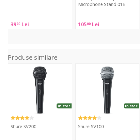
Microphone Stand 01B
Shure
Gravity
A58
39
Lei
105
Lei
00
00
Table-
WS
Top
Black
Microphone
Stand
01B
Produse similare
SV200
SV100
în stoc
în stoc
Shure SV200
Shure SV100