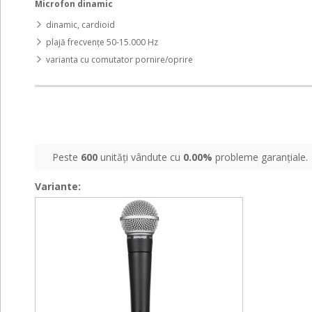
Microfon dinamic
dinamic, cardioid
plajă frecvențe 50-15.000 Hz
varianta cu comutator pornire/oprire
Peste
600
unități vândute cu
0.00%
probleme garanțiale.
Variante:
SM58
SM58
LC
LC