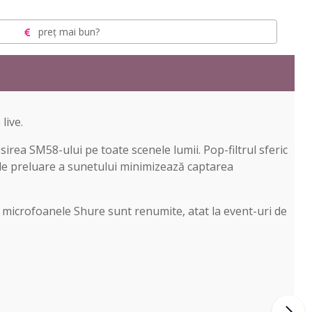
preț mai bun?
live.
sirea SM58-ului pe toate scenele lumii. Pop-filtrul sferic
 de preluare a sunetului minimizează captarea
re microfoanele Shure sunt renumite, atat la event-uri de