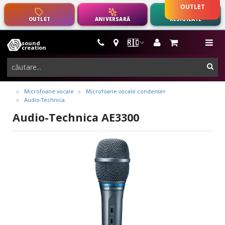
OUTLET
OUTLET
ANIVERSARĂ
RESIGILATE
🇷🇴
sound
instrumente
me
creation
muzicale,
cau
echipamente
pro-
Microfoane vocale
Microfoane vocale condenser
Audio-Technica
audio
Audio-Technica AE3300