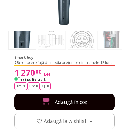
Smart buy
7%
reducere față de media prețurilor din ultimele 12 luni.
1 270
00
Lei
În stoc livrabil
.
Tm:
1
Bh:
0
Cj:
0
Adaugă în coș
Adaugă la wishlist