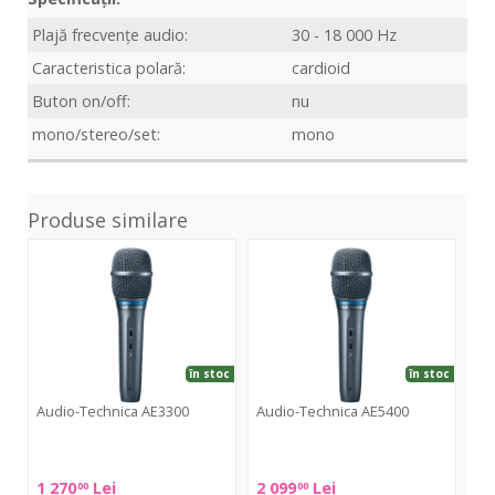
Plajă frecvențe audio:
30 - 18 000 Hz
Caracteristica polară:
cardioid
Buton on/off:
nu
mono/stereo/set:
mono
Produse similare
AE3300
AE5400
RE4
în stoc
în stoc
Audio-Technica AE3300
Audio-Technica AE5400
El
Audio-
Audio-
Ele
Technica
Technica
Voi
1 270
Lei
2 099
Lei
1 
00
00