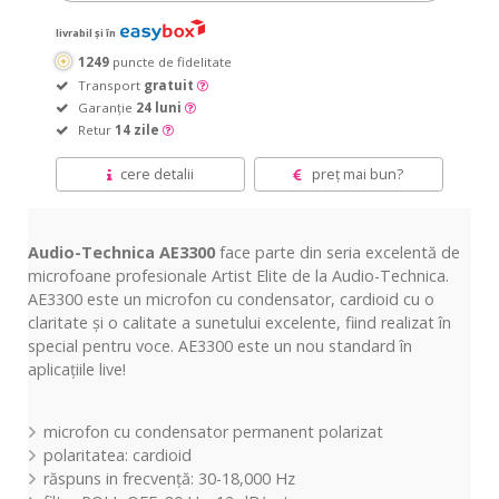
livrabil și în
1249
puncte de fidelitate
Transport
gratuit
Garanție
24 luni
Retur
14 zile
cere detalii
preț mai bun?
Audio-Technica AE3300
face parte din seria excelentă de
microfoane profesionale Artist Elite de la Audio-Technica.
AE3300 este un microfon cu condensator, cardioid cu o
claritate și o calitate a sunetului excelente, fiind realizat în
special pentru voce. AE3300 este un nou standard în
aplicațiile live!
microfon cu condensator permanent polarizat
polaritatea: cardioid
răspuns in frecvență: 30-18,000 Hz