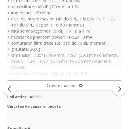
filtru ROLL-OFF: 80 Hz, 12 dB/octava
sensibilitate: -42 dB (7.9 mV) la 1 Pa
impedanță: 150 ohmi
nivel de intrare maxim: 147 dB SPL, 1 kHz la 1% T.H.D.;
157 dB SPL, cu pad la 10 dB (nominal)
rată semnal/zgomot: 75 dB, 1 kHz la 1 Pa
necesar de phantom power: 11-52V , 3 mA
comutator: filtru trece sus; pad de 10 dB (nominal)
greutate: 300 g
dimensiuni: 7.05" (179.0 mm), 1.97" (50.0 mm) diamentrul
capului, 1.30" - 0.87" (33.0 mm to 22.0 mm) diametrul
corpului
conexiune de iesire: Integral 3-pin XLRM
Citește mai mult
Cod articol: AE3300
Unitatea de vanzare: bucata
Specificații: