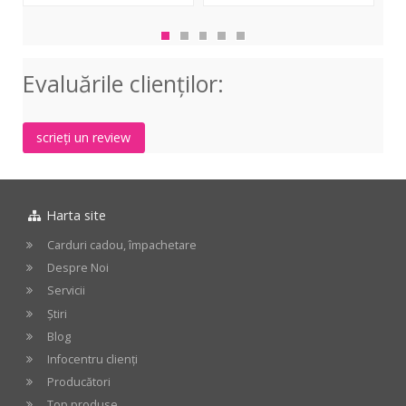
AE3300
AE5400
RE4
Evaluările clienţilor:
scrieți un review
Harta site
Carduri cadou, împachetare
Despre Noi
Servicii
Știri
Blog
Infocentru clienți
Producători
Top produse