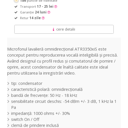
186
puncte de fidelitate
Transport
17 - 25 lei
Garanție
24 luni
Retur
14 zile
cere detalii
Microfonul lavalieră omnidirecțional ATR3350xiS este
conceput pentru reproducerea vocală inteligibilă și precisă.
Având designul cu profil redus și comutatorul de pornire /
oprire, acest condensator de înaltă calitate este ideal
pentru utilizarea la inregistrări video.
tip: condensator
caracteristică polară: omnidirecțională
bandă de frecvențe: 50 Hz - 18 kHz
sensibilitate circuit deschis: -54 dBm +/- 3 dB, 1 kHz la 1
Pa
impedanță: 1000 ohms +/- 30%
switch On / Off
clemă de prindere inclusă