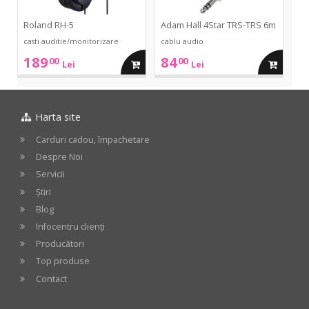
Roland RH-5
Adam Hall 4Star TRS-TRS 6m
casti auditie/monitorizare
cablu audio
189
84
00
00
adauga
adauga
Lei
Lei
in
in
Harta site
cos
cos
Carduri cadou, împachetare
Despre Noi
Servicii
Știri
Blog
Infocentru clienți
Producători
Top produse
Contact