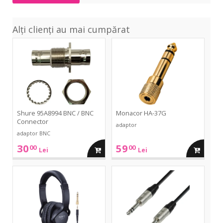
Alți clienți au mai cumpărat
95A8994
HA-
BNC
37G
/
BNC
Connector
Shure 95A8994 BNC / BNC
Monacor HA-37G
Connector
adaptor
adaptor BNC
30
59
00
00
adauga
adauga
Lei
Lei
in
in
RH-
4Star
5
TRS-
TRS
cos
cos
6m