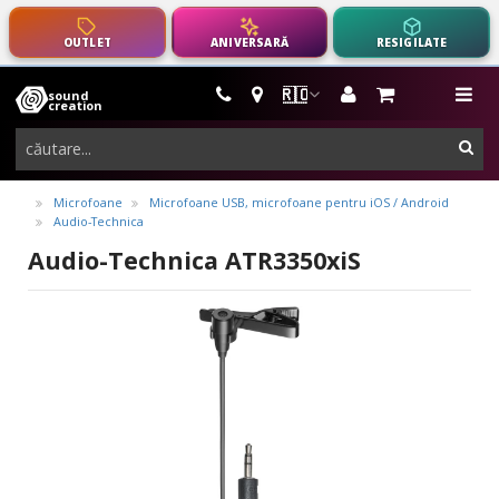
OUTLET
ANIVERSARĂ
RESIGILATE
🇷🇴
sound
instrumente
me
creation
muzicale,
cau
echipamente
pro-
Microfoane
Microfoane USB, microfoane pentru iOS / Android
Audio-Technica
audio
Audio-Technica ATR3350xiS