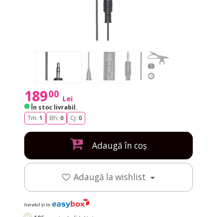
189
00
Lei
În stoc livrabil
.
Tm:
1
Bh:
0
Cj:
0
Adaugă în coș
Adaugă la wishlist
livrabil și în