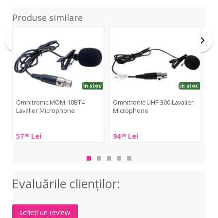
Produse similare
MOM-
UHF-
CVL
10BT4
300
Lavalier
Lavalier
Microphone
Microphone
în stoc
în stoc
Omnitronic MOM-10BT4
Omnitronic UHF-300 Lavalier
Sh
Lavalier Microphone
Microphone
Shu
Omnitronic
Omnitronic
CV
57
Lei
94
Lei
42
00
00
MOM-
UHF-
10BT4
300
Lavalier
Lavalier
Microphone
Microphone
Evaluările clienţilor:
scrieți un review