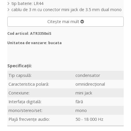
tip baterie: LR44
cablu de 3 m cu conector mini jack de 3.5 mm dual mono
Citește mai mult
Cod articol: ATR3350xiS
Unitatea de vanzare: bucata
Specificații:
Tip capsulă:
condensator
Caracteristica polară:
omnidirecțional
Conexiune:
mini Jack
Interfața digitală:
fără
mono/stereo/set:
mono
Plajă frecvențe audio:
50 - 18 000 Hz