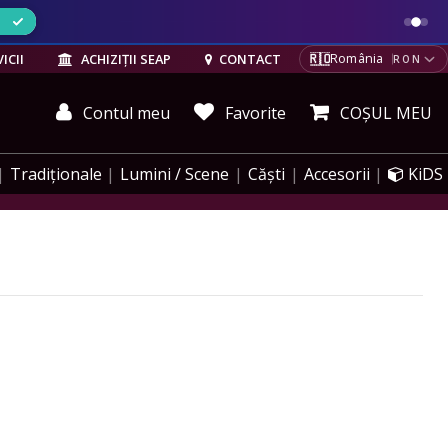
ELE
🇷🇴
ICII
ACHIZIȚII SEAP
CONTACT
România
RON
Contul meu
Favorite
COȘUL MEU
Tradiționale
Lumini / Scene
Căști
Accesorii
KiDS