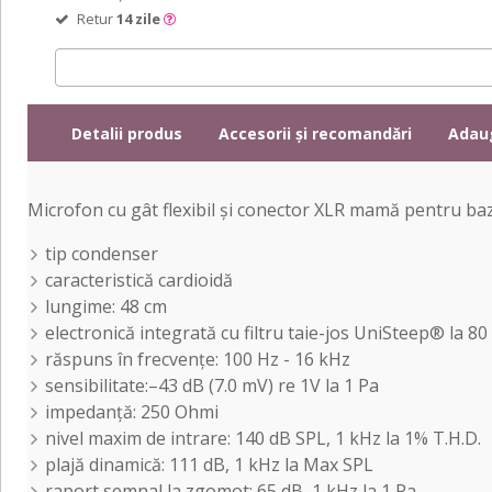
Retur
14 zile
Detalii produs
Accesorii și recomandări
Adau
Microfon cu gât flexibil și conector XLR mamă pentru ba
tip condenser
caracteristică cardioidă
lungime: 48 cm
electronică integrată cu filtru taie-jos UniSteep® la 80
răspuns în frecvențe: 100 Hz - 16 kHz
sensibilitate:–43 dB (7.0 mV) re 1V la 1 Pa
impedanță: 250 Ohmi
nivel maxim de intrare: 140 dB SPL, 1 kHz la 1% T.H.D.
plajă dinamică: 111 dB, 1 kHz la Max SPL
raport semnal la zgomot: 65 dB, 1 kHz la 1 Pa