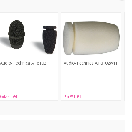
T8102
AT8102WH
AT
Audio-Technica AT8102
Audio-Technica AT8102WH
Au
udio-
Audio-
Aud
echnica
Technica
Tec
AT8102
AT8102WH
AT
64
Lei
76
Lei
3
00
00