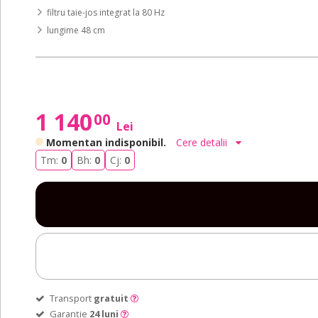
filtru taie-jos integrat la 80 Hz
lungime 48 cm
1 140
00
Lei
Momentan indisponibil.
Cere detalii
Tm:
0
Bh:
0
Cj:
0
Transport
gratuit
Garanție
24 luni