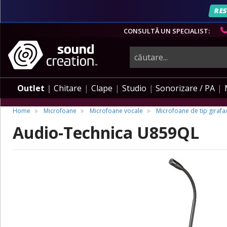
RES
CONSULTĂ UN SPECIALIST:
instrumente
muzicale,
Outlet
Chitare
Clape
Studio
Sonorizare / PA
echipamente
Home
Microfoane
Microfoane vocale
Microfoane de tip giraf
Audio-Technica U859QL
pro-
audio