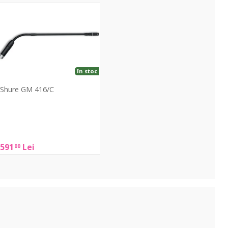
GM
16/C
în stoc
Shure GM 416/C
Shure
GM
16/C
591
Lei
00