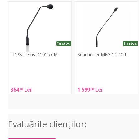
D1015
MEG
CM
14-
40-
L
în stoc
în stoc
LD Systems D1015 CM
Sennheiser MEG 14-40-L
LD
Sennheiser
Systems
MEG
D1015
14-
364
Lei
1 599
Lei
00
00
CM
40-
L
Evaluările clienţilor: