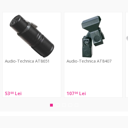
AT8651
AT8407
A
Audio-Technica AT8651
Audio-Technica AT8407
Audio-
Audio-
A
Technica
Technica
T
AT8651
AT8407
53
Lei
107
Lei
00
00