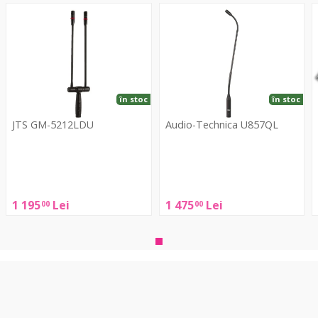
GM-
U857QL
5212LDU
4
în stoc
în stoc
JTS GM-5212LDU
Audio-Technica U857QL
JTS
Audio-
GM-
Technica
5212LDU
U857QL
4
1 195
Lei
1 475
Lei
00
00