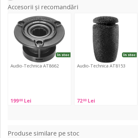
Accesorii și recomandări
AT8662
AT8153
în stoc
în stoc
Audio-Technica AT8662
Audio-Technica AT8153
Audio-
Audio-
Technica
Technica
AT8662
AT8153
199
Lei
72
Lei
00
00
Produse similare pe stoc