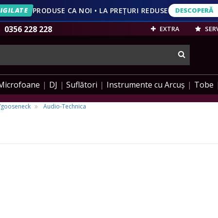
IGILATE
PRODUSE CA NOI • LA PREȚURI REDUSE
DESCOPERĂ
DESCOPERĂ
VEZI OFERT
0356 228 228
EXTRA
SERV
cauta
Microfoane
DJ
Suflători
Instrumente cu Arcuș
Tobe
a/gooseneck
Audio-Technica