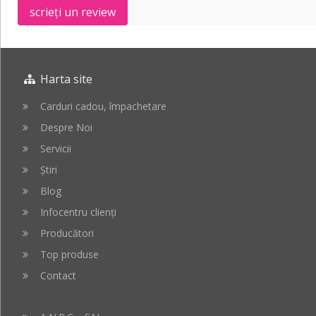
scrieți un review
Harta site
Carduri cadou, împachetare
Despre Noi
Servicii
Știri
Blog
Infocentru clienți
Producători
Top produse
Contact