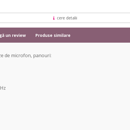
cere detalii
gă un review
Produse similare
ze de microfon, panouri:
 Hz