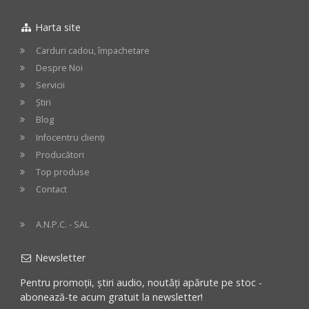
Harta site
Carduri cadou, împachetare
Despre Noi
Servicii
Știri
Blog
Infocentru clienți
Producători
Top produse
Contact
A.N.P.C. - SAL
Newsletter
Pentru promoții, știri audio, noutăți apărute pe stoc -
abonează-te acum gratuit la newsletter!