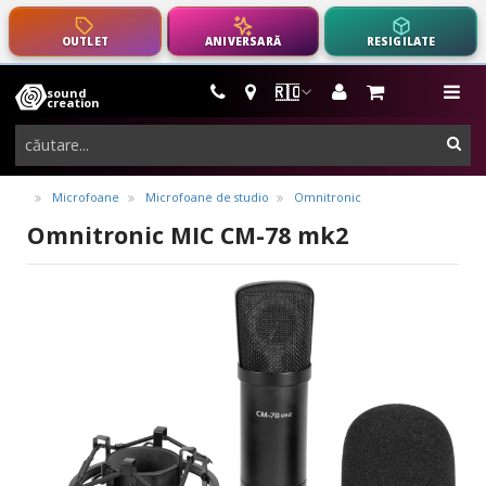
OUTLET
ANIVERSARĂ
RESIGILATE
🇷🇴
sound
instrumente
me
creation
muzicale,
cau
echipamente
pro-
Microfoane
Microfoane de studio
Omnitronic
audio
Omnitronic MIC CM-78 mk2