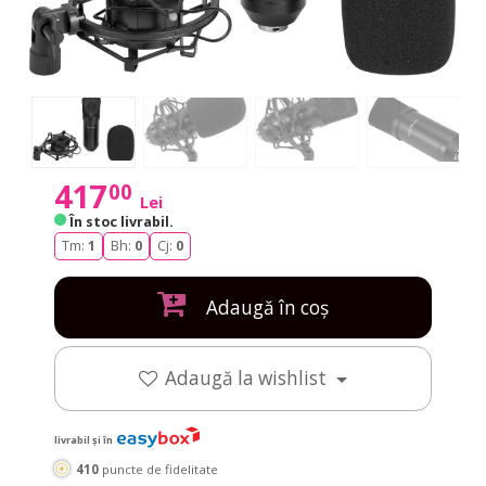
417
00
Lei
În stoc livrabil
.
Tm:
1
Bh:
0
Cj:
0
Adaugă în coș
Adaugă la wishlist
livrabil și în
410
puncte de fidelitate