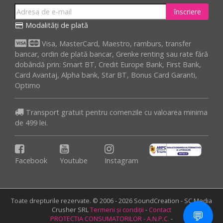
înscriere
Modalități de plată
Visa, MasterCard, Maestro, ramburs, transfer
bancar, ordin de plată bancar, Grenke renting sau rate fără
dobândă prin: Smart BT, Credit Europe Bank, First Bank,
Card Avantaj, Alpha bank, Star BT, Bonus Card Garanti,
Optimo
Transport gratuit pentru comenzile cu valoarea minima
de 499 lei.
Facebook
Youtube
Instagram
Toate drepturile rezervate. © 2006 - 2026 SoundCreation - SC Media
Crusher SRL
Termeni și condiții
-
Contact
💬
PROTECTIA CONSUMATORILOR - A.N.P.C.
-