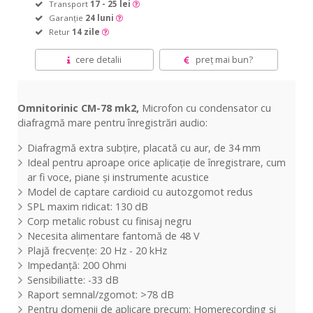
Transport
17 - 25 lei
Garanție
24 luni
Retur
14 zile
cere detalii
preț mai bun?
Omnitorinic CM-78 mk2,
Microfon cu condensator cu
diafragmă mare pentru înregistrări audio:
Diafragmă extra subțire, placată cu aur, de 34 mm
Ideal pentru aproape orice aplicație de înregistrare, cum
ar fi voce, piane și instrumente acustice
Model de captare cardioid cu autozgomot redus
SPL maxim ridicat: 130 dB
Corp metalic robust cu finisaj negru
Necesita alimentare fantomă de 48 V
Plajă frecvențe: 20 Hz - 20 kHz
Impedanță: 200 Ohmi
Sensibiliatte: -33 dB
Raport semnal/zgomot: >78 dB
Pentru domenii de aplicare precum: Homerecording și