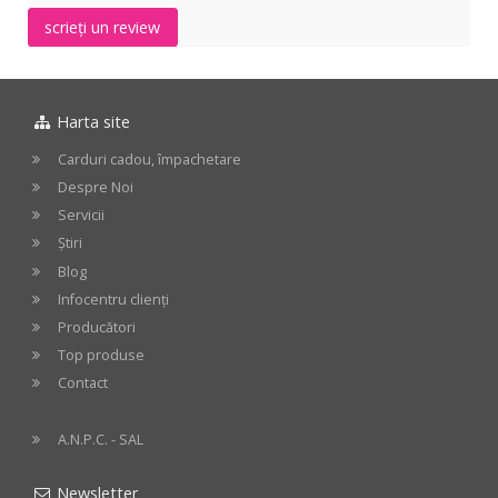
scrieți un review
Harta site
Carduri cadou, împachetare
Despre Noi
Servicii
Știri
Blog
Infocentru clienți
Producători
Top produse
Contact
A.N.P.C. - SAL
Newsletter