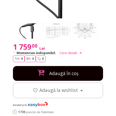
1 759
00
Lei
Momentan indisponibil.
Cere detalii
Tm:
0
Bh:
0
Cj:
0
Adaugă în coș
Adaugă la wishlist
livrabil și în
1730
puncte de fidelitate