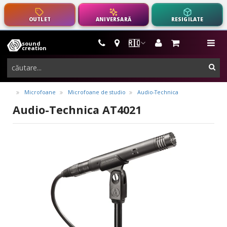
OUTLET
ANIVERSARĂ
RESIGILATE
🇷🇴
sound
instrumente
me
creation
muzicale,
cau
echipamente
pro-
Microfoane
Microfoane de studio
Audio-Technica
audio
Audio-Technica AT4021