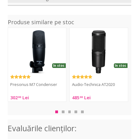
Produse similare pe stoc
M7
AT2020
AT
Condenser
în stoc
în stoc
Au
Presonus M7 Condenser
Audio-Technica AT2020
Aud
Tec
Presonus
Audio-
302
Lei
485
Lei
1 
00
00
AT
M7
Technica
Condenser
AT2020
Evaluările clienţilor: