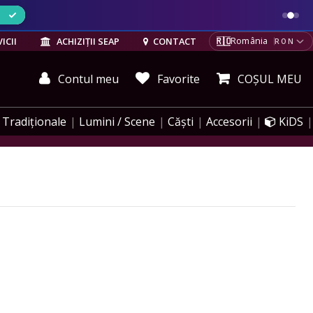
ELE
🇷🇴
ICII
ACHIZIȚII SEAP
CONTACT
România
RON
Contul meu
Favorite
COȘUL MEU
Tradiționale
Lumini / Scene
Căști
Accesorii
KiDS