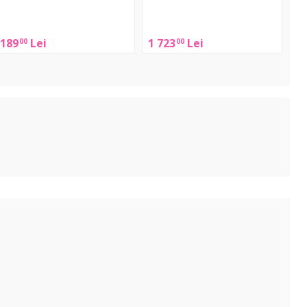
udio
Broadcaster
THOR
189
Lei
1 723
Lei
00
00
USB