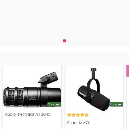
AT2040
MV7X
în stoc
în stoc
Audio-Technica AT2040
Shure MV7X
Audio-