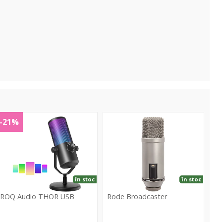
THOR
Broadcaster
-21%
USB
în stoc
în stoc
ROQ Audio THOR USB
Rode Broadcaster
ROQ
Rode