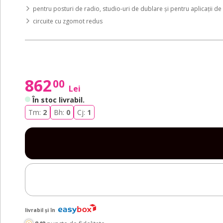
pentru posturi de radio, studio-uri de dublare și pentru aplicații d
circuite cu zgomot redus
862
00
Lei
În stoc livrabil
.
Tm:
2
Bh:
0
Cj:
1
livrabil și în