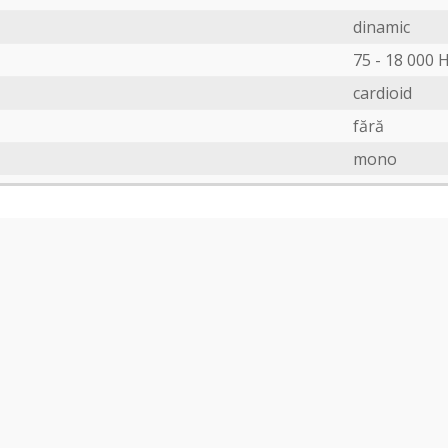
dinamic
75 - 18 000 
cardioid
fără
mono