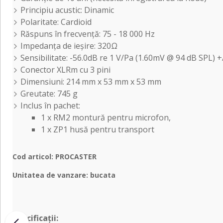
Principiu acustic: Dinamic
Polaritate: Cardioid
Răspuns în frecvență: 75 - 18 000 Hz
Impedanța de ieșire: 320Ω
Sensibilitate: -56.0dB re 1 V/Pa (1.60mV @ 94 dB SPL) 
Conector XLRm cu 3 pini
Dimensiuni: 214 mm x 53 mm x 53 mm
Greutate: 745 g
Inclus în pachet:
1 x RM2 montură pentru microfon,
1 x ZP1 husă pentru transport
Cod articol: PROCASTER
Unitatea de vanzare: bucata
Specificații: