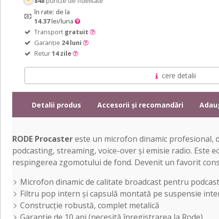
848
puncte de fidelitate
în rate: de la
14.37
lei/luna
Transport
gratuit
Garanție
24 luni
Retur
14 zile
cere detalii
Detalii produs
Accesorii și recomandări
Adau
RODE Procaster
este un microfon dinamic profesional, d
podcasting, streaming, voice-over și emisie radio. Este e
respingerea zgomotului de fond. Devenit un favorit consac
Microfon dinamic de calitate broadcast pentru podcasti
Filtru pop intern și capsulă montată pe suspensie int
Construcție robustă, complet metalică
Garanție de 10 ani (necesită înregistrarea la Rode)