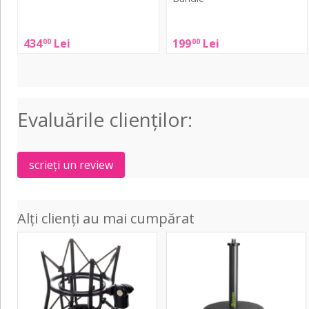
Rode
ROQ
PodMic
434
Lei
199
Lei
00
00
Audio
ANT
USB
Bundle
Evaluările clienţilor:
scrieți un review
Alți clienți au mai cumpărat
PSM1
Table-
Broadcast
Top
Microphone
Microphone
Shock
Stand
Mount
01B