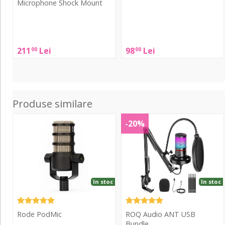
Microphone Shock Mount
Rode
Rode
RM2
PSM1
Broadcast
211
Lei
98
Lei
00
00
Microphone
Shock
Mount
Produse similare
PodMic
ANT
-20%
USB
Bundle
în stoc
în stoc
Rode PodMic
ROQ Audio ANT USB
Bundle