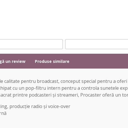
gă un review
Produse similare
e calitate pentru broadcast, conceput special pentru a ofer
chipat cu un pop-filtru intern pentru a controla sunetele exp
rat printre podcasteri și streameri, Procaster oferă un ton 
ng, producție radio și voice-over
ernă