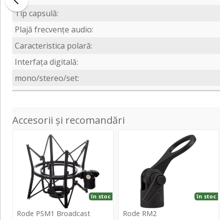
Tip capsulă:
Plajă frecvențe audio:
Caracteristica polară:
Interfața digitală:
mono/stereo/set:
Accesorii și recomandări
PSM1
RM2
Broadcast
Microphone
Shock
Mount
în stoc
în stoc
Rode PSM1 Broadcast
Rode RM2