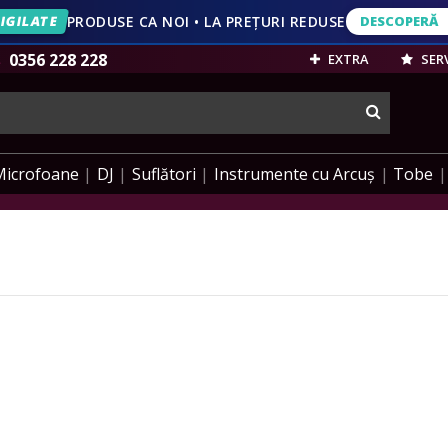
IGILATE
PRODUSE CA NOI • LA PREȚURI REDUSE
DESCOPERĂ
DESCOPERĂ
VEZI OFERT
0356 228 228
EXTRA
SERV
cauta
Microfoane
DJ
Suflători
Instrumente cu Arcuș
Tobe