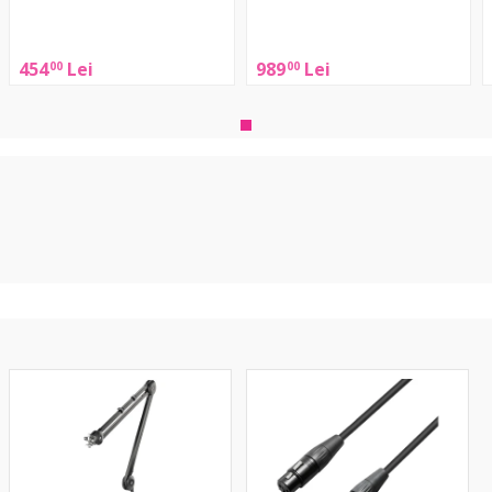
Technica
A
Shure
AT2040
MV7X
454
Lei
989
Lei
00
00
PSA1
Krystal
4S
Mic
XLR
2.5m