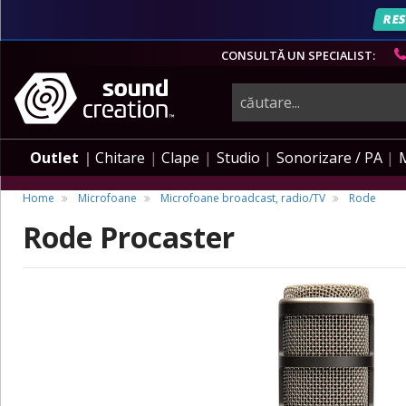
RES
CONSULTĂ UN SPECIALIST:
instrumente
muzicale,
Outlet
Chitare
Clape
Studio
Sonorizare / PA
echipamente
Home
Microfoane
Microfoane broadcast, radio/TV
Rode
Rode Procaster
pro-
audio