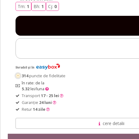
Tm:
1
Bh:
1
Cj:
0
livrabil și în
314
puncte de fidelitate
în rate: de la
5.32
lei/luna
Transport
17 - 25 lei
Garanție
24 luni
Retur
14 zile
cere detalii