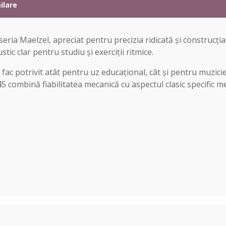
ilare
eria Maelzel, apreciat pentru precizia ridicată și construc
tic clar pentru studiu și exerciții ritmice.
 fac potrivit atât pentru uz educațional, cât și pentru muzicie
 845 combină fiabilitatea mecanică cu aspectul clasic specifi