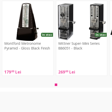
Metronome
Super-
8
Pyramid
Mini
S
-
Series
8
Gloss
886051
-
Black
-
B
Finish
Black
în stoc
în stoc
Montford Metronome
Wittner Super-Mini Series
Pyramid - Gloss Black Finish
886051 - Black
Montford
Wittner
W
Metronome
Super-
Pyramid
Mini
S
179
Lei
269
Lei
00
00
-
Series
Gloss
886051
-
Black
-
B
Finish
Black