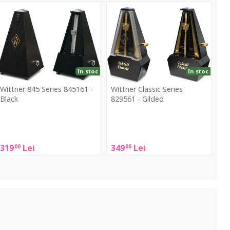
45
Classic
eries
Series
45161
829561
-
lack
Gilded
în stoc
în stoc
Wittner 845 Series 845161 -
Wittner Classic Series
Black
829561 - Gilded
ittner
Wittner
845
Classic
eries
Series
319
Lei
349
Lei
00
00
845161
829561
-
lack
Gilded