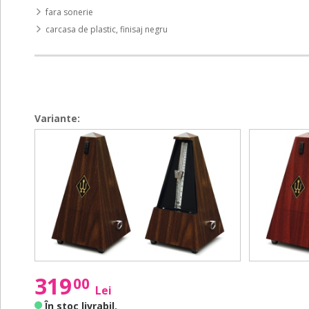
fara sonerie
carcasa de plastic, finisaj negru
Variante:
845
845
845
845
Series
Series
Series
Series
845131
845111
845131
845111
-
-
-
-
Walnut
Mahogany
Walnut
Mahogany
Grain
Grain
Grain
Grain
319
00
Lei
În stoc livrabil
.