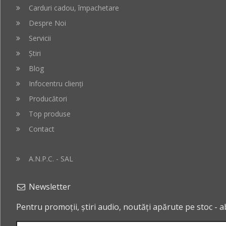
Carduri cadou, împachetare
Despre Noi
Servicii
Știri
Blog
Infocentru clienți
Producători
Top produse
Contact
A.N.P.C. - SAL
Newsletter
Pentru promoții, știri audio, noutăți apărute pe stoc - 