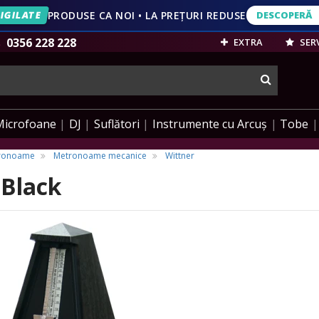
IGILATE
PRODUSE CA NOI • LA PREȚURI REDUSE
DESCOPERĂ
DESCOPERĂ
VEZI OFERT
0356 228 228
EXTRA
SERV
cauta
Microfoane
DJ
Suflători
Instrumente cu Arcuș
Tobe
tronoame
Metronoame mecanice
Wittner
 Black