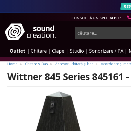
RES
CONSULTĂ UN SPECIALIST:
instrumente
muzicale,
Outlet
Chitare
Clape
Studio
Sonorizare / PA
echipamente
Home
Chitare si Bas
Accesorii chitară și bas
Acordoare și me
Wittner 845 Series 845161 -
pro-
audio