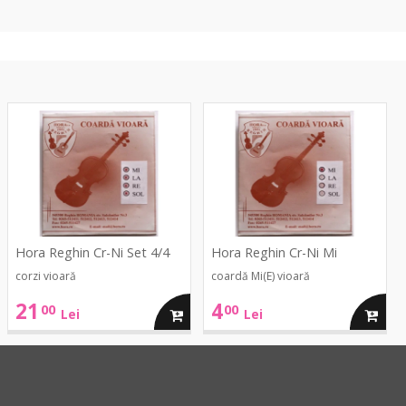
Cr-
Cr-
Ni
Ni
Set
Mi
4/4
Hora Reghin Cr-Ni Set 4/4
Hora Reghin Cr-Ni Mi
corzi vioară
coardă Mi(E) vioară
21
4
00
00
ga
adauga
adaug
Lei
Lei
in
in
cos
cos