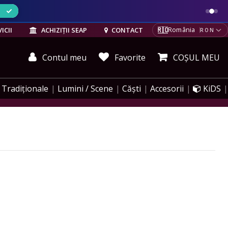
ELE
🇷🇴
ICII
ACHIZIȚII SEAP
CONTACT
România
RON
Contul meu
Favorite
COȘUL MEU
Tradiționale
Lumini / Scene
Căști
Accesorii
KiDS