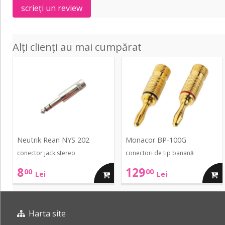
scrieți un review
Alți clienți au mai cumpărat
NYS
BP-
202
100G
Neutrik Rean NYS 202
Monacor BP-100G
conector jack stereo
conectori de tip banană
8
129
00
00
adauga
adau
Lei
Lei
in
in
Harta site
cos
cos