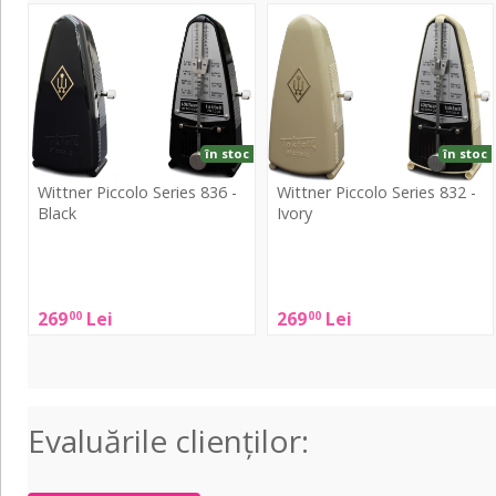
Piccolo
Piccolo
Series
Series
836
832
-
-
Black
Ivory
în stoc
în stoc
Wittner Piccolo Series 836 -
Wittner Piccolo Series 832 -
Black
Ivory
Wittner
Wittner
Piccolo
Piccolo
Series
Series
269
Lei
269
Lei
00
00
836
832
-
-
Black
Ivory
Evaluările clienţilor: