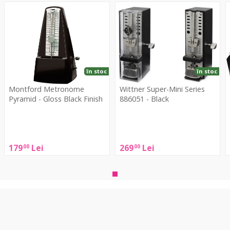
Metronome
Super-
C
Pyramid
Mini
S
-
Series
8
Gloss
886051
-
Black
-
G
Finish
Black
în stoc
în stoc
Montford Metronome
Wittner Super-Mini Series
Pyramid - Gloss Black Finish
886051 - Black
Montford
Wittner
W
Metronome
Super-
C
Pyramid
Mini
S
179
Lei
269
Lei
00
00
-
Series
Gloss
886051
-
Black
-
G
Finish
Black