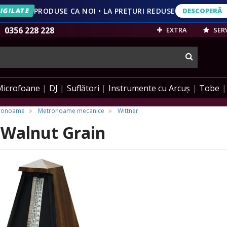
IGILATE
PRODUSE CA NOI • LA PREȚURI REDUSE
DESCOPERĂ
DESCOPERĂ
VEZI OFERT
0356 228 228
EXTRA
SERV
cauta
Microfoane
DJ
Suflători
Instrumente cu Arcuș
Tobe
tronoame
Metronoame mecanice
Wittner
- Walnut Grain