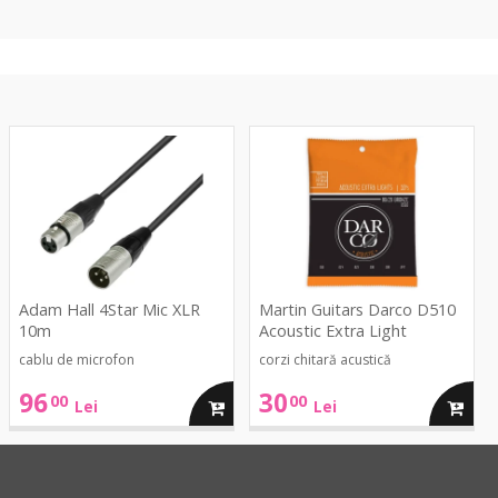
4Star
Darco
Mic
D510
XLR
Acoustic
10m
Extra
Light
Adam Hall 4Star Mic XLR
Martin Guitars Darco D510
10m
Acoustic Extra Light
cablu de microfon
corzi chitară acustică
96
30
00
00
ga
adauga
adaug
Lei
Lei
in
in