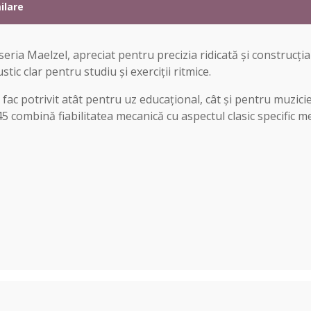
ilare
eria Maelzel, apreciat pentru precizia ridicată și construc
tic clar pentru studiu și exerciții ritmice.
 fac potrivit atât pentru uz educațional, cât și pentru muzicie
 845 combină fiabilitatea mecanică cu aspectul clasic specifi