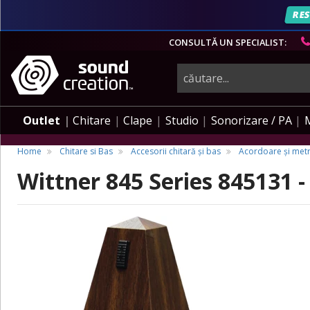
RES
CONSULTĂ UN SPECIALIST:
instrumente
muzicale,
Outlet
Chitare
Clape
Studio
Sonorizare / PA
echipamente
Home
Chitare si Bas
Accesorii chitară și bas
Acordoare și me
Wittner 845 Series 845131 
pro-
audio