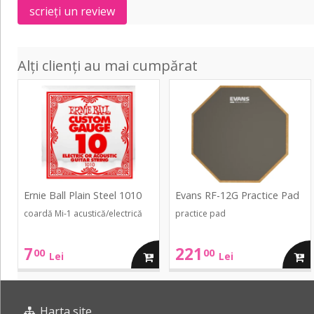
scrieți un review
Alți clienți au mai cumpărat
Plain
RF-
Steel
12G
1010
Practice
Pad
Ernie Ball Plain Steel 1010
Evans RF-12G Practice Pad
coardă Mi-1 acustică/electrică
practice pad
7
221
00
00
adauga
adau
Lei
Lei
in
in
Harta site