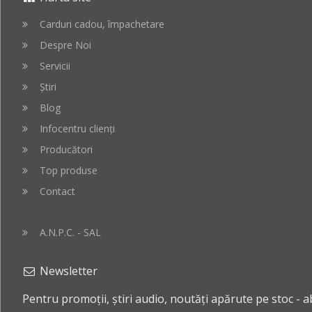
cos
cos
Carduri cadou, împachetare
Despre Noi
Servicii
Știri
Blog
Infocentru clienți
Producători
Top produse
Contact
A.N.P.C. - SAL
Newsletter
Pentru promoții, știri audio, noutăți apărute pe stoc - 