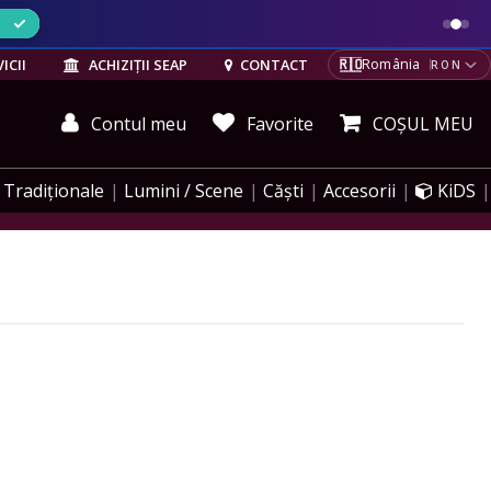
ELE
🇷🇴
ICII
ACHIZIȚII SEAP
CONTACT
România
RON
Contul meu
Favorite
COȘUL MEU
Tradiționale
Lumini / Scene
Căști
Accesorii
KiDS