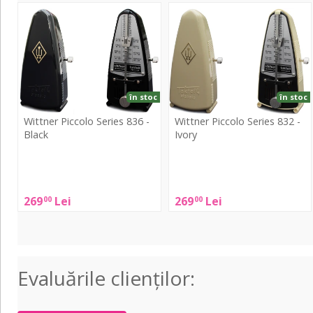
Piccolo
Piccolo
Series
Series
836
832
-
-
Black
Ivory
în stoc
în stoc
Wittner Piccolo Series 836 -
Wittner Piccolo Series 832 -
Black
Ivory
Wittner
Wittner
Piccolo
Piccolo
Series
Series
269
Lei
269
Lei
00
00
836
832
-
-
Black
Ivory
Evaluările clienţilor: