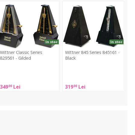
lassic
845
eries
Series
29561
845161
-
ilded
Black
în stoc
în stoc
Wittner Classic Series
Wittner 845 Series 845161 -
829561 - Gilded
Black
ittner
Wittner
lassic
845
eries
Series
349
Lei
319
Lei
00
00
829561
845161
-
ilded
Black