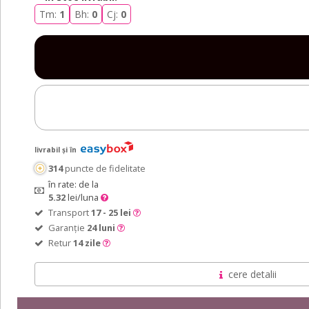
Tm:
1
Bh:
0
Cj:
0
livrabil și în
314
puncte de fidelitate
în rate: de la
5.32
lei/luna
Transport
17 - 25 lei
Garanție
24 luni
Retur
14 zile
cere detalii