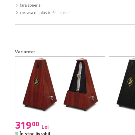
fara sonerie
carcasa de plastic, finisaj nuc
Variante:
845
845
845
845
Series
Series
Series
Series
845111
845161
845111
845161
-
-
-
-
Mahogany
Black
Mahogany
Black
Grain
Grain
319
00
Lei
În stoc livrabil
.