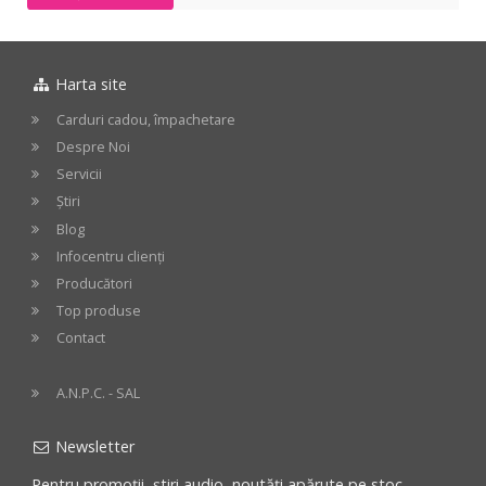
Harta site
Carduri cadou, împachetare
Despre Noi
Servicii
Știri
Blog
Infocentru clienți
Producători
Top produse
Contact
A.N.P.C. - SAL
Newsletter
Pentru promoții, știri audio, noutăți apărute pe stoc -